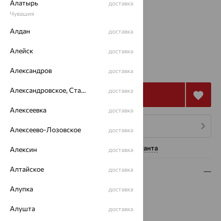
Размеры:
Алатырь
доставка
Чувашия
50
Алдан
доставка
Калькулятор размера
Алейск
доставка
от 4 322
₽
12 005
₽
Александров
доставка
Александровское, Ставропольский край
доставка
Купить
Алексеевка
доставка
4 платежа по 1 081
₽
Алексеево-Лозовское
доставка
Нужна помощь консультанта
Алексин
доставка
Алтайское
доставка
Описание
Алупка
доставка
Вес:
3.81 — 3.88
Металл:
Серебро
Алушта
доставка
Проба:
925