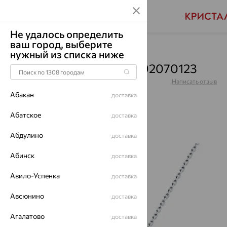
Не удалось определить
ваш город, выберите
Главная
Каталог
Колье
Топаз
нужный из списка ниже
Колье, серебро, топаз, 92070123
Артикул:
92070123
Написать отзыв
Абакан
доставка
Абатское
доставка
Абдулино
64%
доставка
Абинск
доставка
Авило-Успенка
доставка
Авсюнино
доставка
Агалатово
доставка