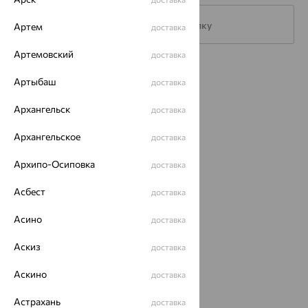
Подписаться на рассылку
Артем
доставка
Артемовский
доставка
Каталог
Артыбаш
доставка
Акции
Архангельск
доставка
Доставка
Архангельское
доставка
Покупателям
Архипо-Осиповка
доставка
О нас
Асбест
доставка
Магазины и доставка
г. Липецк
ул. Зегеля, 27/2
Асино
доставка
еще 3
Аскиз
доставка
Другие города
8 (800) 250-02-30
Аскино
доставка
Заказать звонок
Астрахань
доставка