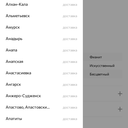
Страна происхождения:
РОССИЯ
Алхан-Кала
доставка
Вставка:
Топаз
Вид покрытия:
родирование
Альметьевск
доставка
Бренд:
SOKOLOV
Амурск
доставка
Цвет вставки:
Вес металла:
3.531 — 3.601
Анадырь
доставка
Наименование цвета вставки:
Голубой
Характеристика вставки:
Анапа
доставка
ВИД КАМНЯ
Топаз Sky
Фианит
Анапская
доставка
ПРОИСХОЖДЕНИЕ
Натуральный
Искусственный
Анастасиевка
доставка
ЦВЕТ
Голубой
Бесцветный
Ангарск
доставка
Доставка и оплата
Анжеро-Судженск
доставка
Апастово, Апастовский район
доставка
Гарантия и возврат
Апатиты
доставка