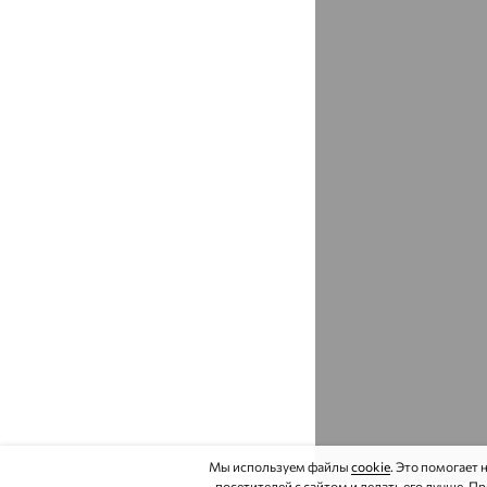
Бикин
доставка
Биробиджан
доставка
Бирск
доставка
Бисерово
доставка
Битца
доставка
Благовещенка
доставка
Благовещенск
доставка
Амурская область
Благовещенск
доставка
республика Башкортостан
Благодарный
доставка
Бобров
доставка
Мы используем файлы
cookie
. Это помогает
посетителей с сайтом и делать его лучше. П