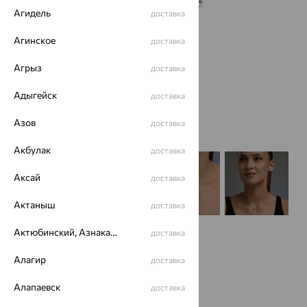
Агидель
доставка
Агинское
доставка
Агрыз
доставка
Адыгейск
доставка
Азов
доставка
Акбулак
доставка
Аксай
доставка
Актаныш
доставка
Актюбинский, Азнакаевский район
доставка
Алагир
доставка
Алапаевск
доставка