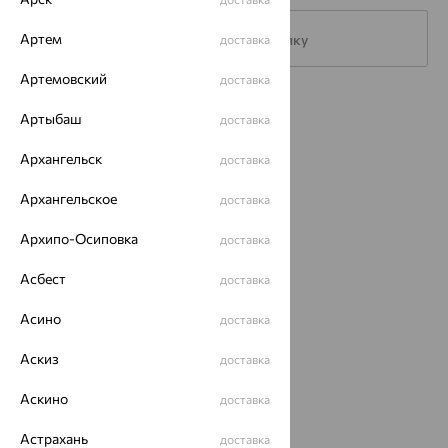
Артем
Подписаться на рассылку
доставка
Артемовский
доставка
Каталог
Артыбаш
доставка
Акции
Архангельск
доставка
Магазины
Архангельское
доставка
Покупателям
Архипо-Осиповка
доставка
О нас
Асбест
доставка
Магазины и доставка
г. Липецк
ул. Зегеля, 27/2
Асино
доставка
еще 3
Аскиз
доставка
Другие города
8 (800) 250-02-30
Аскино
доставка
Заказать звонок
Астрахань
доставка