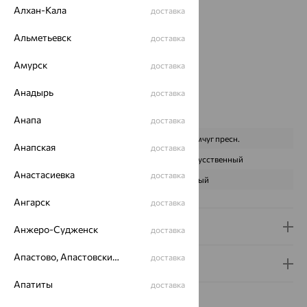
Страна происхождения:
РОССИЯ
Алхан-Кала
доставка
Вставка:
Жемчуг
Альметьевск
Вид покрытия:
родирование
доставка
Бренд:
SOKOLOV
Амурск
доставка
Цвет вставки:
Вес металла:
3.01 — 3.05
Анадырь
доставка
Наименование цвета вставки:
Белый
Характеристика вставки:
Анапа
доставка
ВИД КАМНЯ
Жемчуг пресн.
Анапская
доставка
ПРОИСХОЖДЕНИЕ
Искусственный
Анастасиевка
доставка
ЦВЕТ
Белый
Ангарск
доставка
Доставка и оплата
Анжеро-Судженск
доставка
Апастово, Апастовский район
доставка
Гарантия и возврат
Апатиты
доставка