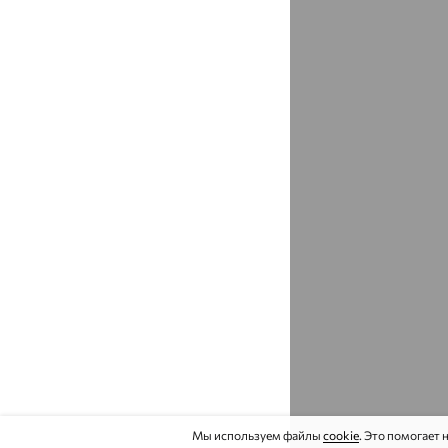
Бикин
доставка
Биробиджан
доставка
Бирск
доставка
Бисерово
доставка
Битца
доставка
Благовещенка
доставка
Благовещенск
доставка
Амурская область
Благовещенск
доставка
республика Башкортостан
Благодарный
доставка
Бобров
доставка
Мы используем файлы
cookie
. Это помогает