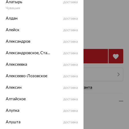
Алатырь
Размеры:
доставка
Чувашия
45
55
Алдан
доставка
Калькулятор размера
Алейск
доставка
от 8 175
₽
22 708
Александров
доставка
₽
Александровское, Ставропольский край
доставка
Купить
Алексеевка
доставка
4 платежа по 2 044
₽
Алексеево-Лозовское
доставка
Алексин
Нужна помощь консультанта
доставка
Алтайское
доставка
Описание
Алупка
доставка
Вес:
4.79 — 5.81
Металл:
Серебро
Алушта
доставка
Проба:
925