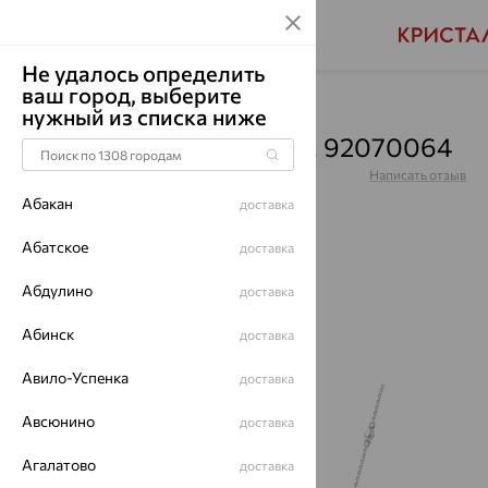
Не удалось определить
ваш город, выберите
Главная
Каталог
Колье
Жемчуг
нужный из списка ниже
Колье, серебро, жемчуг, 92070064
Артикул:
92070064
Написать отзыв
Абакан
доставка
Абатское
доставка
Абдулино
64%
доставка
Абинск
доставка
Авило-Успенка
доставка
Авсюнино
доставка
Агалатово
доставка