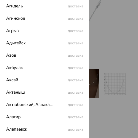
Агидель
доставка
Агинское
доставка
Агрыз
доставка
Адыгейск
доставка
Азов
доставка
Акбулак
доставка
Аксай
доставка
Актаныш
доставка
Актюбинский, Азнакаевский район
доставка
Алагир
доставка
Алапаевск
доставка