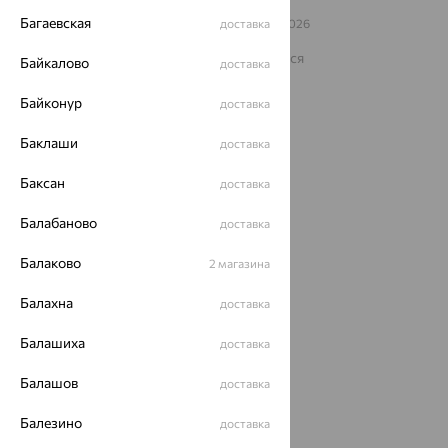
Багаевская
© ООО «Ювелирный дом «Кристалл»,
доставка
2009
– 2026
Архив акций
Архив изделий
Карта сайта
На информационном ресурсе применяются
Байкалово
доставка
рекомендательные технологии
Байконур
ОГРН 1044800168379
доставка
Политика конфеденциальности
Баклаши
доставка
Разработка сайта —
CUBA
Баксан
доставка
Балабаново
доставка
Балаково
2 магазина
Балахна
доставка
Балашиха
доставка
Балашов
доставка
Балезино
доставка