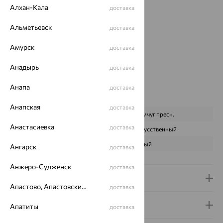
Цвет металла:
Красный
Алхан-Кала
доставка
Проба:
585
Альметьевск
доставка
Страна происхождения:
РОССИЯ
Вставка:
Жемчуг
Амурск
доставка
Бренд:
SOKOLOV
Цвет вставки:
Анадырь
доставка
Вес металла:
1.279 — 1.309
Наименование цвета вставки:
Анапа
Белый
доставка
Характеристика вставки:
Анапская
доставка
ВИД КАМНЯ
Жемчуг пресн.
Анастасиевка
доставка
ПРОИСХОЖДЕНИЕ
Искусственный
ЦВЕТ
Белый
Ангарск
доставка
Анжеро-Судженск
доставка
Доставка и оплата
Апастово, Апастовский район
доставка
Гарантия и возврат
Апатиты
доставка