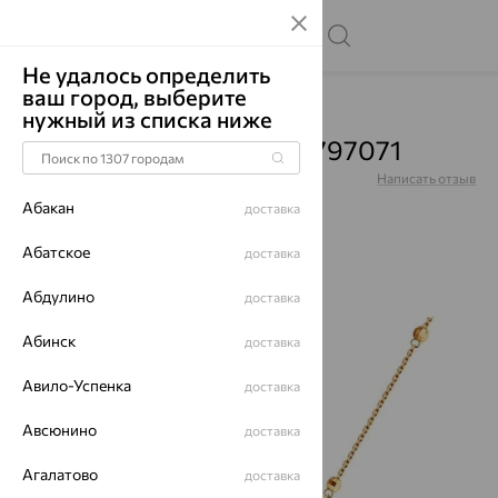
Не удалось определить
ваш город, выберите
Главная
Каталог
Колье
Жемчуг
нужный из списка ниже
Колье, золото, жемчуг, 797071
Артикул:
797071
Написать отзыв
Абакан
доставка
Абатское
доставка
Абдулино
64%
доставка
Абинск
доставка
Авило-Успенка
доставка
Авсюнино
доставка
Агалатово
доставка