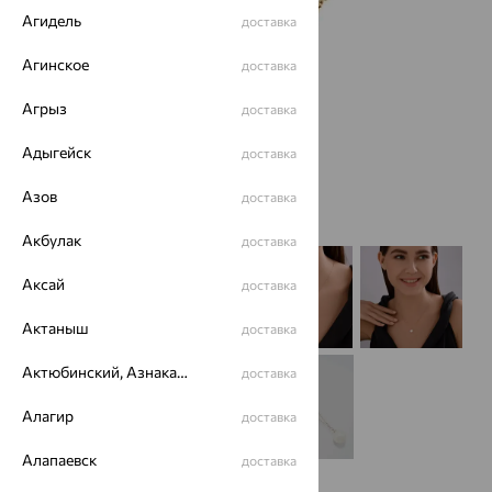
Агидель
доставка
Агинское
доставка
Агрыз
доставка
Адыгейск
доставка
Азов
доставка
Акбулак
доставка
Аксай
доставка
Актаныш
доставка
Актюбинский, Азнакаевский район
доставка
Алагир
доставка
Алапаевск
доставка