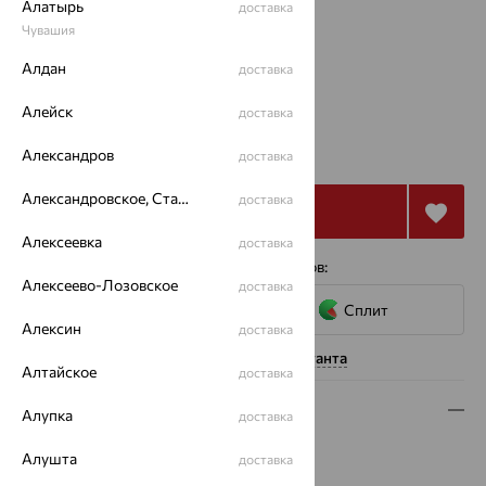
Алатырь
Размеры:
доставка
Чувашия
40
45
Алдан
доставка
Калькулятор размера
Алейск
доставка
от 19 461
₽
54 059
Александров
доставка
₽
Александровское, Ставропольский край
доставка
Купить
Алексеевка
доставка
4 платежа по 4 865
₽
с помощью сервисов:
Алексеево-Лозовское
доставка
Сплит
Алексин
доставка
Нужна помощь консультанта
Алтайское
доставка
Описание
Алупка
доставка
Вес:
2.07 — 2.1
Алушта
доставка
Металл:
Золото