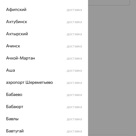
Афипский
доставка
Каталог
Ахтубинск
доставка
Акции
Ахтырский
доставка
Магазины
Ачинск
доставка
Покупателям
Ачхой-Мартан
доставка
О нас
Аша
доставка
Магазины и доставка
г. Липецк
ул. Зегеля, 27/2
аэропорт Шереметьево
доставка
еще 3
Бабаево
доставка
Другие города
8 (800) 250-02-30
Бабаюрт
доставка
Заказать звонок
Бавлы
доставка
Бавтугай
доставка