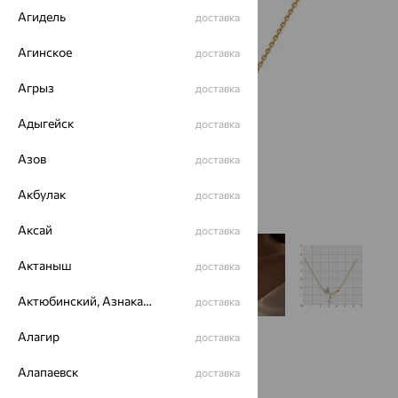
Агидель
доставка
Агинское
доставка
Агрыз
доставка
Адыгейск
доставка
Азов
доставка
Акбулак
доставка
Аксай
доставка
Актаныш
доставка
Актюбинский, Азнакаевский район
доставка
Алагир
доставка
Алапаевск
доставка