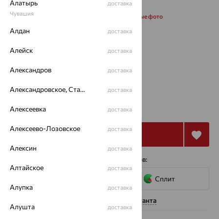
Алатырь
доставка
Чувашия
Запросить дополнительные фото
Алдан
доставка
Размеры:
Алейск
доставка
40
45
50
Александров
доставка
Калькулятор размера
Александровское, Ставропольский край
доставка
от 31 063
₽
86 287
Алексеевка
доставка
₽
Алексеево-Лозовское
доставка
Купить
Алексин
доставка
4 платежа по 7 766
₽
с помощью сервисов:
Алтайское
доставка
Сплит
Алупка
доставка
Нужна помощь консультанта
Алушта
доставка