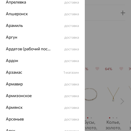
Апрелевка
доставка
Гарантия и возврат
Апшеронск
доставка
Арамиль
доставка
Аргун
доставка
Ардатов (рабочий поселок)
доставка
Похожие изделия
Ардон
доставка
64%
64%
64%
64%
64%
Арзамас
1 магазин
Армавир
доставка
Армизонское
доставка
Армянск
доставка
Арсеньев
доставка
Бусы,
Бусы,
Колье,
Бусы,
Колье,
золото,
золото,
золото,
золото,
золото,
Арск
доставка