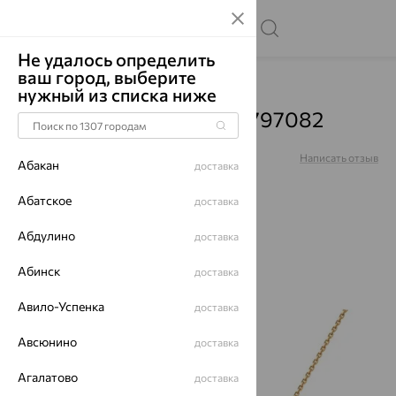
Не удалось определить
ваш город, выберите
Главная
Каталог
Колье
Жемчуг
нужный из списка ниже
Колье, золото, жемчуг, 797082
Артикул:
797082
Написать отзыв
Абакан
доставка
5
Абатское
доставка
Абдулино
доставка
Абинск
64%
доставка
Авило-Успенка
доставка
Авсюнино
доставка
Агалатово
доставка