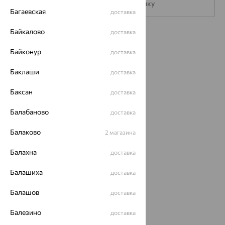
Подписаться на рассылку
Багаевская
доставка
Байкалово
доставка
Каталог
Байконур
доставка
Акции
Баклаши
доставка
Магазины
Баксан
доставка
Покупателям
Балабаново
О нас
доставка
Магазины и доставка
г. Липецк
Балаково
2 магазина
ул. Зегеля, 27/2
еще 3
Балахна
доставка
Другие города
Балашиха
доставка
8 (800) 250-02-30
Заказать звонок
Балашов
доставка
Балезино
доставка