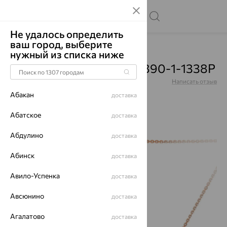
Не удалось определить
ваш город, выберите
Главная
Каталог
Колье
Жемчуг
нужный из списка ниже
Колье, золото, жемчуг, 890-1-1338Р
Артикул:
890-1-1338Р
Написать отзыв
Абакан
доставка
Абатское
доставка
Абдулино
64%
доставка
Абинск
доставка
Авило-Успенка
доставка
Авсюнино
доставка
Агалатово
доставка