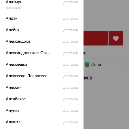
Алатырь
доставка
Калькулятор размера
Чувашия
от 25 262
Алдан
доставка
₽
70 173
₽
Алейск
доставка
Купить
Александров
доставка
Александровское, Ставропольский край
4 платежа по 6 316
₽
с помощью сервисов:
доставка
Алексеевка
Сплит
доставка
Алексеево-Лозовское
доставка
Нужна помощь консультанта
Алексин
доставка
Описание
Алтайское
доставка
Вес:
2.7 — 2.87
Металл:
Золото
Алупка
доставка
Цвет металла:
Красный
Проба:
Алушта
585
доставка
Страна происхождения:
РОССИЯ