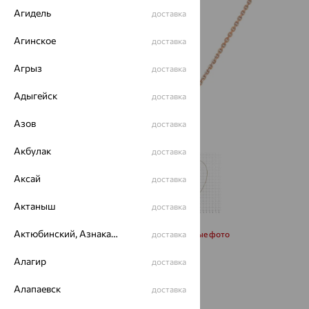
Агидель
доставка
Агинское
доставка
Агрыз
доставка
Адыгейск
доставка
Азов
доставка
Акбулак
доставка
Аксай
доставка
Актаныш
доставка
Актюбинский, Азнакаевский район
Запросить дополнительные фото
доставка
Алагир
доставка
Размеры:
Алапаевск
доставка
45