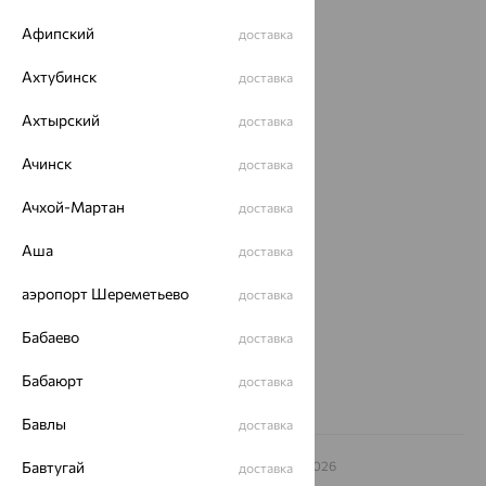
Каталог
Афипский
доставка
Акции
Ахтубинск
доставка
Магазины
Ахтырский
доставка
Покупателям
Ачинск
доставка
О нас
Ачхой-Мартан
доставка
Магазины и доставка
г. Липецк
ул. Зегеля, 27/2
Аша
доставка
еще 3
аэропорт Шереметьево
доставка
Другие города
8 (800) 250-02-30
Бабаево
доставка
Заказать звонок
Бабаюрт
доставка
Бавлы
доставка
© ООО «Ювелирный дом «Кристалл»,
Бавтугай
2009
– 2026
доставка
Архив акций
Архив изделий
Карта сайта