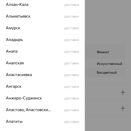
Алхан-Кала
доставка
Вставка:
Жемчуг
Бренд:
Prima Exclusive
Альметьевск
доставка
Цвет вставки:
Вес металла:
2.62 — 2.8
Амурск
доставка
Наименование цвета вставки:
Белый
Анадырь
Характеристика вставки:
доставка
Жемчуг
Анапа
доставка
ВИД КАМНЯ
Фианит
культивированный
Анапская
доставка
ПРОИСХОЖДЕНИЕ
Культивированный
Искусственный
ЦВЕТ
Белый
Бесцветный
Анастасиевка
доставка
Ангарск
доставка
Доставка и оплата
Анжеро-Судженск
доставка
Гарантия и возврат
Апастово, Апастовский район
доставка
Апатиты
доставка