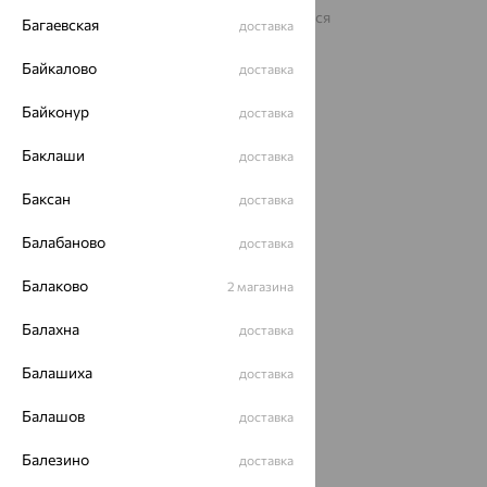
На информационном ресурсе применяются
Багаевская
доставка
рекомендательные технологии
ОГРН 1044800168379
Байкалово
доставка
Политика конфеденциальности
Байконур
доставка
Разработка сайта —
CUBA
Баклаши
доставка
Баксан
доставка
Балабаново
доставка
Балаково
2 магазина
Балахна
доставка
Балашиха
доставка
Балашов
доставка
Балезино
доставка