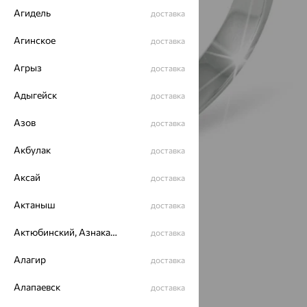
Агидель
доставка
Агинское
доставка
Агрыз
доставка
Адыгейск
доставка
Азов
доставка
Акбулак
доставка
Аксай
доставка
Размеры:
Актаныш
доставка
16
16.5
Актюбинский, Азнакаевский район
доставка
Калькулятор размера
Другой размер
Алагир
доставка
от 996
Алапаевск
доставка
₽
2 766
₽