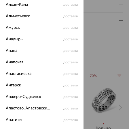
Алхан-Кала
Доставка и оплата
доставка
Альметьевск
доставка
Гарантия и возврат
Амурск
доставка
Анадырь
доставка
Анапа
доставка
Похожие изделия
Анапская
доставка
Анастасиевка
доставка
64%
64%
70%
Ангарск
доставка
Анжеро-Судженск
доставка
Апастово, Апастовский район
доставка
Апатиты
доставка
Кольцо,
Кольцо,
Кольцо,