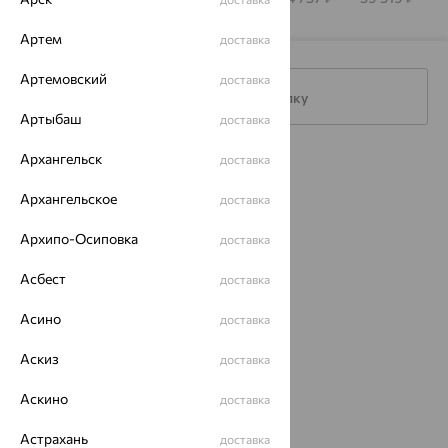
Артем
доставка
Артемовский
доставка
Подписаться на рассылку
Артыбаш
доставка
Архангельск
доставка
Каталог
Архангельское
доставка
Акции
Архипо-Осиповка
доставка
Магазины
Асбест
Покупателям
доставка
О нас
Асино
доставка
Магазины и доставка
г. Липецк
Аскиз
доставка
ул. Зегеля, 27/2
еще 3
Аскино
доставка
Другие города
Астрахань
доставка
8 (800) 250-02-30