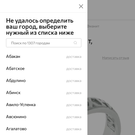
Не удалось определить
ваш город, выберите
Главная
Каталог
Обручальные кольца
Фианит
нужный из списка ниже
Кольцо, серебро, фианит,
1010010071-1
Абакан
доставка
Артикул:
1010010071-1
Написать отзыв
Абатское
доставка
Абдулино
доставка
Абинск
доставка
64%
Авило-Успенка
доставка
Авсюнино
доставка
Агалатово
доставка