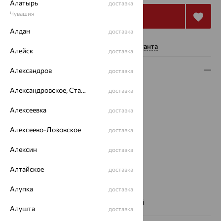
Алатырь
доставка
Чувашия
Купить
Алдан
доставка
Нужна помощь консультанта
Алейск
доставка
Описание
Александров
доставка
Вид изделия:
спаси и сохрани
Александровское, Ставропольский край
доставка
Вес:
1.47 — 1.53
Алексеевка
доставка
Металл:
Серебро
Проба:
925
Алексеево-Лозовское
доставка
Страна происхождения:
РОССИЯ
Вставка:
Фианит
Алексин
доставка
Вид покрытия:
родирование
Бренд:
EFREMOV
Алтайское
доставка
Цвет вставки:
Алупка
доставка
Вес металла:
1.453 — 1.514
Наименование цвета вставки:
Бесцветный
Алушта
доставка