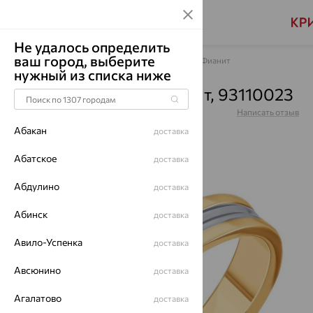
Не удалось определить
ваш город, выберите
Главная
Каталог
Обручальные кольца
Фианит
нужный из списка ниже
Кольцо, серебро, фианит, 93110023
Артикул:
93110023
Написать отзыв
Абакан
доставка
Абатское
доставка
Абдулино
64%
доставка
Абинск
доставка
Авило-Успенка
доставка
Авсюнино
доставка
Агалатово
доставка