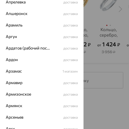
Апрелевка
доставка
Апшеронск
доставка
Арамиль
доставка
Кольцо,
Кольцо,
Кольцо,
Кольцо,
серебро,
серебро,
серебро,
серебро,
Аргун
доставка
фианит,
фианит,
фианит,
фианит,
1 593
1 213
1 202
1 424
₽
₽
₽
₽
от
от
от
от
о
SOKOLOV
SOKOLOV
SOKOLOV
SOKOLOV
Ардатов (рабочий поселок)
доставка
4 426
3 370
3 340
3 956
₽
₽
₽
₽
Ардон
доставка
Арзамас
1 магазин
Подписаться на рассылку
Армавир
доставка
Армизонское
доставка
Каталог
Армянск
доставка
Акции
Арсеньев
доставка
Магазины
Арск
доставка