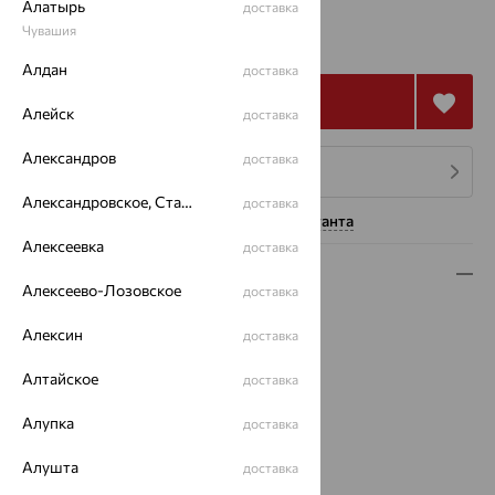
Алатырь
доставка
1 363
Чувашия
₽
3 787
₽
Алдан
доставка
Купить
Алейск
доставка
Александров
доставка
4 платежа по 341
₽
Александровское, Ставропольский край
доставка
Нужна помощь консультанта
Алексеевка
доставка
Описание
Алексеево-Лозовское
доставка
Вид изделия:
классические
Алексин
доставка
Вес:
1.96
Металл:
Серебро
Алтайское
доставка
Проба:
925
Страна происхождения:
РОССИЯ
Алупка
доставка
Вставка:
Фианит
Алушта
Вид покрытия:
золочение
доставка
Бренд:
SOKOLOV