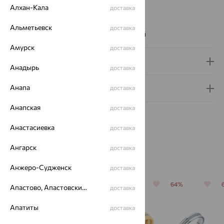
Алхан-Кала
доставка
Цвет вставки:
Вес металла:
1.952
Альметьевск
доставка
Наименование цвета вставки:
Бесцветный
Амурск
доставка
Доставка и оплата
Анадырь
доставка
Анапа
Гарантия и возврат
доставка
Анапская
доставка
Анастасиевка
доставка
Ангарск
доставка
Похожие изделия
Анжеро-Судженск
доставка
64%
64%
64%
64%
Апастово, Апастовский район
доставка
Апатиты
доставка