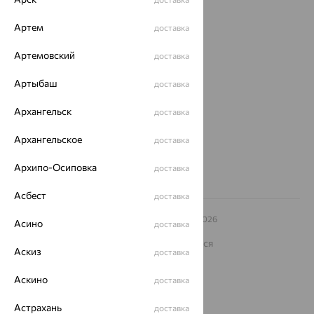
Покупателям
Артем
доставка
О нас
Артемовский
доставка
Магазины и доставка
г. Липецк
ул. Зегеля, 27/2
Артыбаш
доставка
еще 3
Архангельск
Другие города
доставка
8 (800) 250-02-30
Архангельское
Заказать звонок
доставка
Архипо-Осиповка
доставка
Асбест
доставка
© ООО «Ювелирный дом «Кристалл»,
2009
– 2026
Асино
доставка
Архив акций
Архив изделий
Карта сайта
На информационном ресурсе применяются
Аскиз
рекомендательные технологии
доставка
ОГРН 1044800168379
Аскино
доставка
Политика конфеденциальности
Астрахань
Разработка сайта —
CUBA
доставка