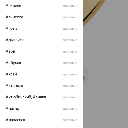
Агидель
доставка
Агинское
доставка
Агрыз
доставка
Адыгейск
доставка
Азов
доставка
Акбулак
доставка
Аксай
доставка
Актаныш
доставка
Актюбинский, Азнакаевский район
доставка
Размеры:
Алагир
доставка
15
Алапаевск
доставка
Калькулятор размера
Другой размер