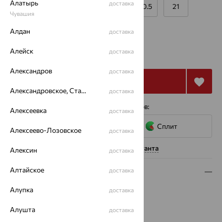
Алатырь
доставка
16
18.5
19
19.5
20.5
21
Чувашия
Калькулятор размера
Другой размер
Алдан
доставка
от 21 969
Алейск
₽
доставка
61 025
₽
Александров
доставка
Купить
Александровское, Ставропольский край
доставка
4 платежа по 5 492
₽
с помощью сервисов:
Алексеевка
доставка
Сплит
Алексеево-Лозовское
доставка
Нужна помощь консультанта
Алексин
доставка
Алтайское
доставка
Описание
Алупка
Вид изделия:
драгоценные камни
доставка
Вес:
2.49 — 3.79
Алушта
доставка
Металл:
Золото