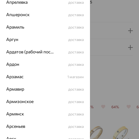
Апрелевка
ЧИСТОТА
4/5
доставка
Сертификаты на камни
Апшеронск
доставка
Арамиль
доставка
Доставка и оплата
Аргун
доставка
Гарантия и возврат
Ардатов (рабочий поселок)
доставка
Ардон
доставка
Арзамас
1 магазин
Похожие изделия
Армавир
доставка
Армизонское
доставка
64%
64%
64%
64%
64%
Армянск
доставка
Арсеньев
доставка
Арск
доставка