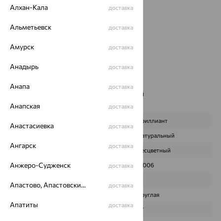
Цвет металла:
Красный
Алхан-Кала
доставка
Проба:
585
Страна происхождения:
РОССИЯ
Альметьевск
доставка
Вставка:
Бриллиант
Амурск
доставка
Вид вставки:
Многокаменка
Бренд:
АЛЬКОР
Анадырь
доставка
Цвет вставки:
Вес металла:
2.489 — 3.789
Анапа
доставка
Наименование цвета вставки:
Бесцветный
Характеристика вставки:
Анапская
доставка
ВИД КАМНЯ
Бриллиант
Анастасиевка
доставка
ПРОИСХОЖДЕНИЕ
Натуральный
Ангарск
доставка
ЦВЕТ
Бесцветный
Анжеро-Судженск
ВЕС
0,006
доставка
КОЛИЧЕСТВО
3
Апастово, Апастовский район
доставка
ФОРМА ОГРАНКИ
Круглая
Апатиты
доставка
ГРАНЕЙ
57