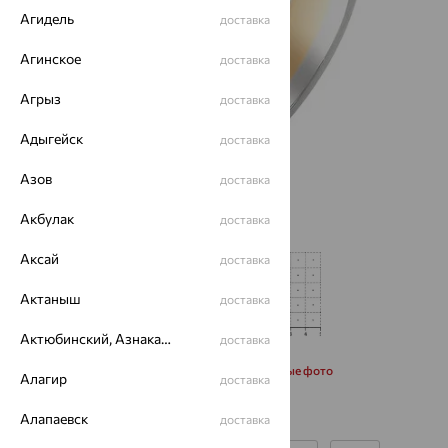
Агидель
доставка
Агинское
доставка
Агрыз
доставка
Адыгейск
доставка
Азов
доставка
Акбулак
доставка
Аксай
доставка
Актаныш
доставка
Актюбинский, Азнакаевский район
доставка
Запросить дополнительные фото
Алагир
доставка
Алапаевск
доставка
Размеры: