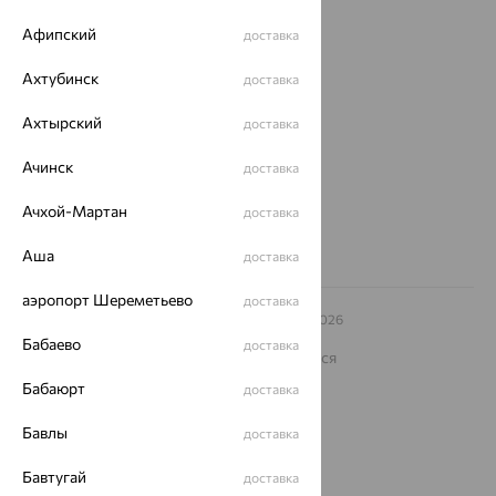
О нас
Афипский
доставка
Магазины и доставка
г. Липецк
Ахтубинск
доставка
ул. Зегеля, 27/2
еще 3
Ахтырский
доставка
Другие города
Ачинск
доставка
8 (800) 250-02-30
Заказать звонок
Ачхой-Мартан
доставка
Аша
доставка
аэропорт Шереметьево
доставка
© ООО «Ювелирный дом «Кристалл»,
2009
– 2026
Архив акций
Архив изделий
Карта сайта
Бабаево
доставка
На информационном ресурсе применяются
рекомендательные технологии
Бабаюрт
доставка
ОГРН 1044800168379
Политика конфеденциальности
Бавлы
доставка
Разработка сайта —
CUBA
Бавтугай
доставка