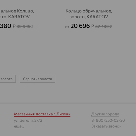
альное Кольцо,
Кольцо обручальное,
ото, KARATOV
золото, KARATOV
 380
20 696
₽
₽
39 945
57 489
₽
от
₽
 золота
Серьги из золота
Магазины и доставка
г. Липецк
Другие города
ул. Зегеля, 27/2
8 (800) 250-02-30
еще 3
Заказать звонок