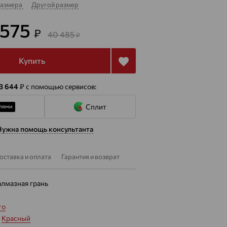
размера
Другой размер
 575
₽
40 485
₽
Купить
 3 644
₽
с помощью сервисов:
Сплит
Нужна помощь консультанта
оставка и оплата
Гарантия и возврат
алмазная грань
то
:
Красный