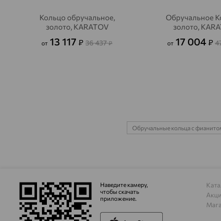
Кольцо обручальное,
Обручальное К
золото, KARATOV
золото, KAR
13 117
17 004
₽
₽
36 437
4
от
₽
от
Обручальные кольца с фианито
Наведите камеру,
Ката
чтобы скачать
Акц
приложение.
Маг