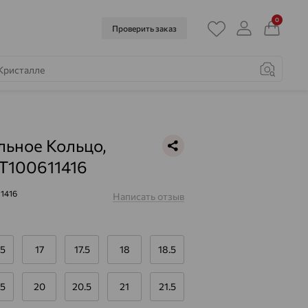
0
Проверить заказ
ьное Кольцо,
 Т100611416
1416
Написать отзыв
.5
17
17.5
18
18.5
.5
20
20.5
21
21.5