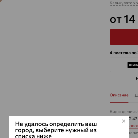
Калькулятор 
от 14
4 платежа по
Описание
Д
Вид изделия:
Вес:
1.5 — 2.47
Не удалось определить ваш
Металл:
Золо
город, выберите нужный из
Цвет металла
списка ниже