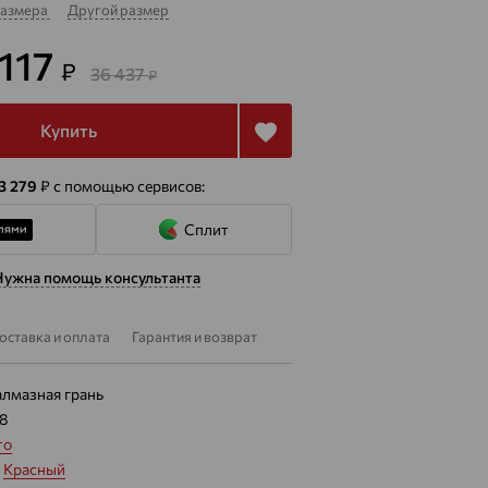
размера
Другой размер
 117
₽
36 437
₽
Купить
 3 279
₽
с помощью сервисов:
Сплит
Нужна помощь консультанта
оставка и оплата
Гарантия и возврат
алмазная грань
08
то
:
Красный