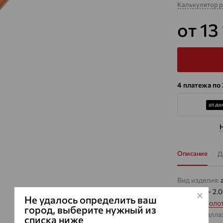
Калькулятор 
от 13
4 платежа по
Описание
Д
Вид изделия:
Вес:
1.33 — 2.
Не удалось определить ваш
Металл:
Золо
город, выберите нужный из
Цвет металла
списка ниже