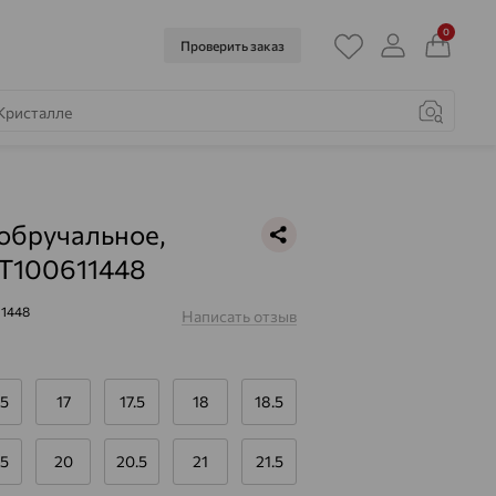
0
Проверить заказ
обручальное,
 Т100611448
11448
Написать отзыв
.5
17
17.5
18
18.5
.5
20
20.5
21
21.5