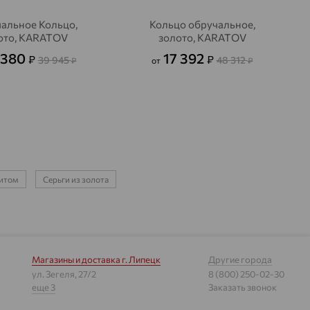
альное Кольцо,
Кольцо обручальное,
ото, KARATOV
золото, KARATOV
 380
17 392
₽
₽
39 945
48 312
₽
от
₽
нитом
Серьги из золота
Магазины и доставка
г. Липецк
Другие города
ул. Зегеля, 27/2
8 (800) 250-02-30
еще 3
Заказать звонок