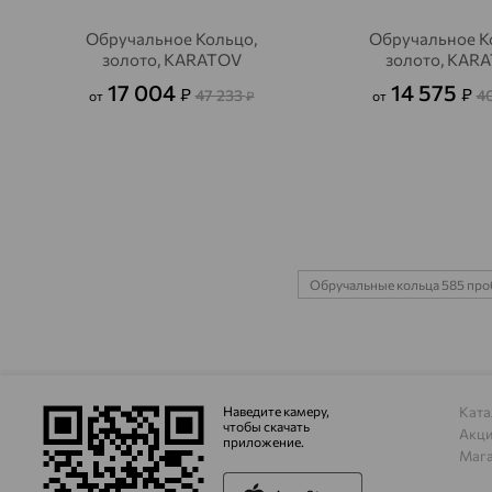
Обручальное Кольцо,
Обручальное К
золото, KARATOV
золото, KAR
17 004
14 575
₽
₽
47 233
4
от
₽
от
Обручальные кольца 585 пр
Наведите камеру,
Ката
чтобы скачать
Акц
приложение.
Маг