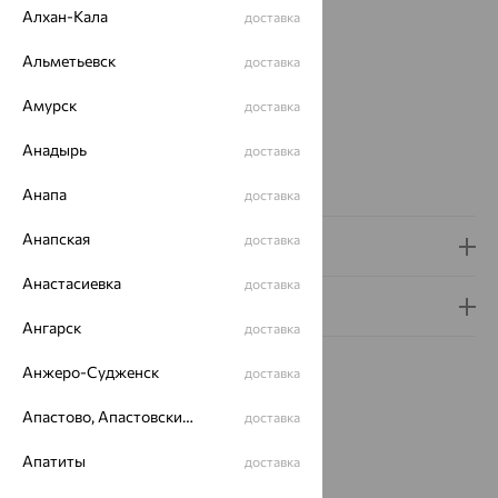
Вид изделия:
двухсплавные
Алхан-Кала
доставка
Вес:
2.07 — 3.26
Металл:
Золото
Альметьевск
доставка
Цвет металла:
Красный
Амурск
доставка
Проба:
585
Страна происхождения:
РОССИЯ
Анадырь
доставка
Бренд:
KARATOV
Вес металла:
2.07 — 3.26
Анапа
доставка
Анапская
доставка
Доставка и оплата
Анастасиевка
доставка
Гарантия и возврат
Ангарск
доставка
Анжеро-Судженск
доставка
Апастово, Апастовский район
доставка
Похожие изделия
Апатиты
доставка