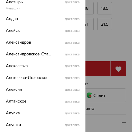
Алатырь
доставка
16
16.5
17
17.5
18
18.5
Чувашия
Алдан
доставка
19
19.5
20
20.5
21
21.5
Алейск
доставка
Калькулятор размера
Другой размер
Александров
доставка
от 25 165
₽
69 904
Александровское, Ставропольский край
₽
доставка
Алексеевка
доставка
Купить
Алексеево-Лозовское
доставка
4 платежа по 6 291
₽
с помощью сервисов:
Алексин
доставка
Сплит
Алтайское
доставка
Нужна помощь консультанта
Алупка
доставка
Описание
Алушта
доставка