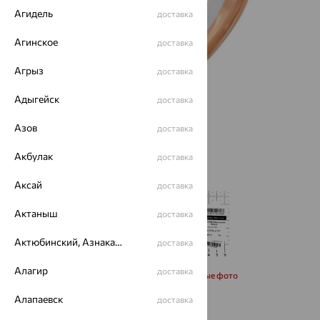
Агидель
доставка
Агинское
доставка
Агрыз
доставка
Адыгейск
доставка
Азов
доставка
Акбулак
доставка
Аксай
доставка
Актаныш
доставка
Актюбинский, Азнакаевский район
доставка
Алагир
доставка
Запросить дополнительные фото
Алапаевск
доставка
Размеры: