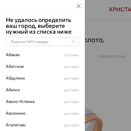
Не удалось определить
ваш город, выберите
Главная
Каталог
Обручальные кольца
нужный из списка ниже
Обручальное Кольцо, золото,
Т130013806
Абакан
доставка
Артикул:
Т130013806
Написать отзыв
Купили 47 раз
Абатское
доставка
Абдулино
доставка
Абинск
доставка
64%
Авило-Успенка
доставка
Авсюнино
доставка
Агалатово
доставка