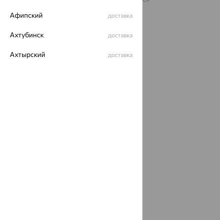
рекомендательные технологии
Афипский
доставка
ОГРН 1044800168379
Политика конфеденциальности
Ахтубинск
доставка
Разработка сайта —
CUBA
Ахтырский
доставка
Ачинск
доставка
Ачхой-Мартан
доставка
Аша
доставка
аэропорт Шереметьево
доставка
Бабаево
доставка
Бабаюрт
доставка
Бавлы
доставка
Бавтугай
доставка