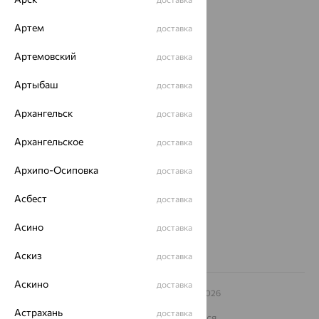
Акции
Артем
доставка
Магазины
Артемовский
доставка
Покупателям
Артыбаш
доставка
О нас
Архангельск
доставка
Магазины и доставка
г. Липецк
Архангельское
доставка
ул. Зегеля, 27/2
еще 3
Архипо-Осиповка
доставка
Другие города
Асбест
8 (800) 250-02-30
доставка
Заказать звонок
Асино
доставка
Аскиз
доставка
Аскино
доставка
© ООО «Ювелирный дом «Кристалл»,
2009
– 2026
Архив акций
Архив изделий
Карта сайта
Астрахань
доставка
На информационном ресурсе применяются