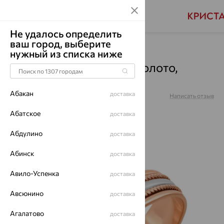
Не удалось определить
ваш город, выберите
Главная
Каталог
Обручальные кольца
нужный из списка ниже
Обручальное Кольцо, золото,
Т130619023
Абакан
доставка
Артикул:
Т130619023
Написать отзыв
Абатское
доставка
Абдулино
доставка
64%
Абинск
доставка
Авило-Успенка
доставка
Авсюнино
доставка
Агалатово
доставка