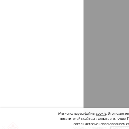
Боброво
доставка
Богандинский
доставка
Богатые Сабы
доставка
Богданович
доставка
Боголюбово
доставка
Богородицк
доставка
Богородск
доставка
Боготол
доставка
Боковская
доставка
Бологое
доставка
Мы используем файлы
cookie
. Это помогае
Большая Глушица
доставка
посетителей с сайтом и делать его лучше.
соглашаетесь с использованием co
Большеречье
доставка
Мобильное приложение Кристалла 