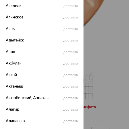
Агидель
доставка
Агинское
доставка
Агрыз
доставка
Адыгейск
доставка
Азов
доставка
Акбулак
доставка
Аксай
доставка
Актаныш
доставка
Актюбинский, Азнакаевский район
доставка
Запросить дополнительные фото
Алагир
доставка
Алапаевск
доставка
Размеры: