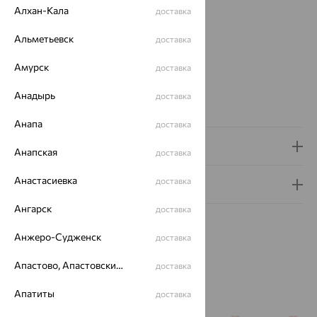
Вес:
2.12 — 3.09
Алхан-Кала
доставка
Металл:
Золото
Альметьевск
доставка
Цвет металла:
Красный
Проба:
585
Амурск
доставка
Страна происхождения:
РОССИЯ
Бренд:
KARATOV
Анадырь
доставка
Вес металла:
2.12 — 3.09
Анапа
доставка
Доставка и оплата
Анапская
доставка
Анастасиевка
доставка
Гарантия и возврат
Ангарск
доставка
Анжеро-Судженск
доставка
Апастово, Апастовский район
доставка
Похожие изделия
Апатиты
доставка