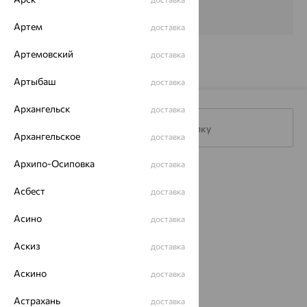
Артем
доставка
Артемовский
доставка
Артыбаш
доставка
Архангельск
доставка
Подписаться на рассылку
Архангельское
доставка
Архипо-Осиповка
доставка
Каталог
Асбест
доставка
Акции
Асино
доставка
Магазины
Аскиз
доставка
Покупателям
Аскино
доставка
О нас
Астрахань
доставка
Магазины и доставка
г. Липецк