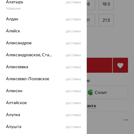
Алатырь
доставка
16
16.5
17
17.5
18
18.5
Чувашия
Алдан
доставка
19
19.5
20
20.5
21
21.5
Алейск
доставка
Калькулятор размера
Другой размер
Александров
от 21 376
доставка
₽
59 378
₽
Александровское, Ставропольский край
доставка
Купить
Алексеевка
доставка
Алексеево-Лозовское
доставка
4 платежа по 5 344
₽
с помощью сервисов:
Алексин
доставка
Сплит
Алтайское
доставка
Нужна помощь консультанта
Алупка
доставка
Описание
Алушта
доставка
Вид изделия:
двухсплавные