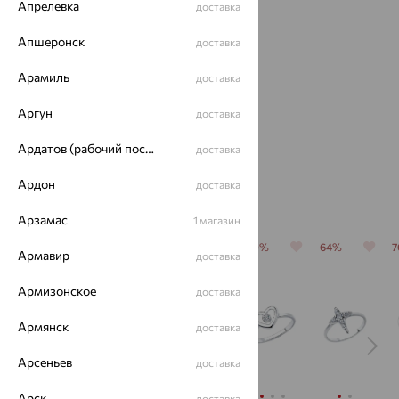
Апрелевка
доставка
Апшеронск
доставка
Арамиль
Подвеска
Подвеска,
Кулон,
доставка
на цепи,
серебро,
серебро,
серебро,
фианит
фианит
Аргун
доставка
3 011
4 104
797
₽
₽
₽
от
фианит
8 363
11 401
2 213
₽
₽
₽
Ардатов (рабочий поселок)
доставка
Ардон
доставка
С этим часто покупают
Арзамас
1 магазин
64%
64%
64%
70%
64%
Армавир
доставка
Армизонское
доставка
Армянск
доставка
Арсеньев
доставка
Арск
доставка