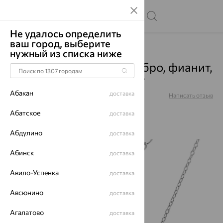
Не удалось определить
ваш город, выберите
Главная
Каталог
Подвески
Фианит
нужный из списка ниже
Подвеска на цепи, серебро, фианит,
CZ-N04200-X-W-X-X-W
Абакан
доставка
Артикул:
CZ-N04200-X-W-X-X-W
Написать отзыв
Абатское
доставка
Абдулино
доставка
64%
Абинск
доставка
Авило-Успенка
доставка
Авсюнино
доставка
Агалатово
доставка