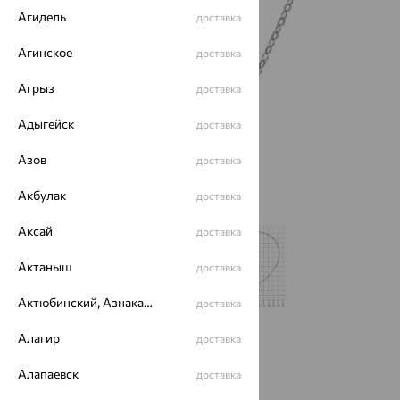
Агидель
доставка
Агинское
доставка
Агрыз
доставка
Адыгейск
доставка
Азов
доставка
Акбулак
доставка
Аксай
доставка
Актаныш
доставка
Актюбинский, Азнакаевский район
доставка
Алагир
доставка
Размеры:
Алапаевск
42
доставка