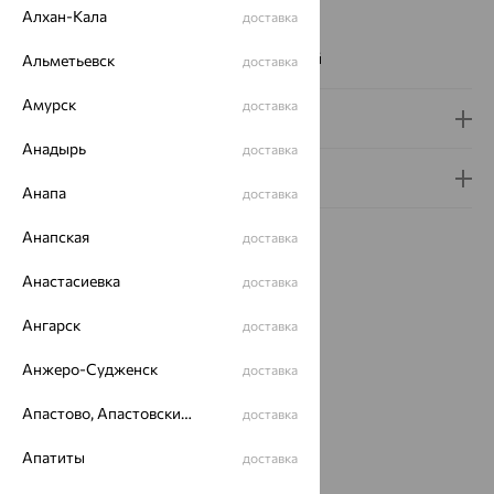
Цвет вставки:
Алхан-Кала
доставка
Вес металла:
2.72
Наименование цвета вставки:
Бесцветный
Альметьевск
доставка
Амурск
доставка
Доставка и оплата
Анадырь
доставка
Гарантия и возврат
Анапа
доставка
Анапская
доставка
Анастасиевка
доставка
Похожие изделия
Ангарск
доставка
Анжеро-Судженск
доставка
64%
64%
64%
Апастово, Апастовский район
доставка
Апатиты
доставка