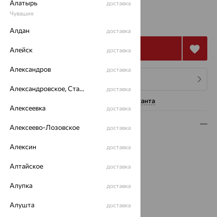
Алатырь
доставка
2 745
Чувашия
₽
7 625
₽
Алдан
доставка
Купить
Алейск
доставка
Александров
доставка
4 платежа по 686
₽
Александровское, Ставропольский край
доставка
Нужна помощь консультанта
Алексеевка
доставка
Описание
Алексеево-Лозовское
доставка
Вид изделия:
коллекционные
Алексин
доставка
Вес:
2.86
Металл:
Серебро
Алтайское
доставка
Проба:
925
Алупка
доставка
Страна происхождения:
КИТАЙ
Вставка:
Фианит
Алушта
доставка
Коллекции:
Fresh