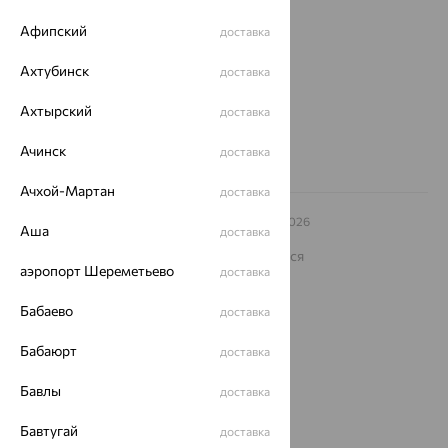
ул. Зегеля, 27/2
Афипский
доставка
еще 3
Другие города
Ахтубинск
доставка
8 (800) 250-02-30
Заказать звонок
Ахтырский
доставка
Ачинск
доставка
Ачхой-Мартан
доставка
© ООО «Ювелирный дом «Кристалл»,
2009
– 2026
Аша
доставка
Архив акций
Архив изделий
Карта сайта
На информационном ресурсе применяются
рекомендательные технологии
аэропорт Шереметьево
доставка
ОГРН 1044800168379
Бабаево
доставка
Политика конфеденциальности
Разработка сайта —
CUBA
Бабаюрт
доставка
Бавлы
доставка
Бавтугай
доставка