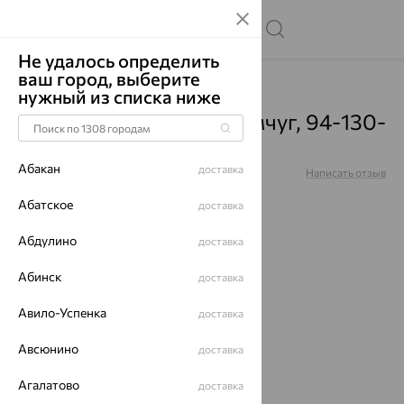
Не удалось определить
ваш город, выберите
Главная
Каталог
Подвески
Жемчуг
нужный из списка ниже
Подвеска, серебро, жемчуг, 94-130-
01181-1
Абакан
доставка
Артикул:
94-130-01181-1
Написать отзыв
Абатское
доставка
Абдулино
доставка
Абинск
доставка
64%
Авило-Успенка
доставка
Авсюнино
доставка
Агалатово
доставка