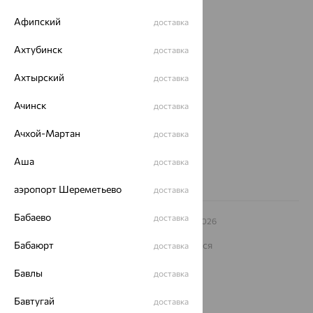
Покупателям
Афипский
доставка
О нас
Ахтубинск
доставка
Магазины и доставка
г. Липецк
Ахтырский
ул. Зегеля, 27/2
доставка
еще 3
Ачинск
доставка
Другие города
8 (800) 250-02-30
Ачхой-Мартан
доставка
Заказать звонок
Аша
доставка
аэропорт Шереметьево
доставка
Бабаево
доставка
© ООО «Ювелирный дом «Кристалл»,
2009
– 2026
Архив акций
Архив изделий
Карта сайта
На информационном ресурсе применяются
Бабаюрт
доставка
рекомендательные технологии
Бавлы
доставка
ОГРН 1044800168379
Политика конфеденциальности
Бавтугай
доставка
Разработка сайта —
CUBA