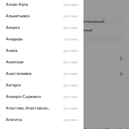
Алхан-Кала
доставка
Наименование цвета вставки:
Белый
Характеристика вставки:
Альметьевск
доставка
ВИД КАМНЯ
Жемчуг синтетический
Амурск
доставка
ПРОИСХОЖДЕНИЕ
Искусственный
Анадырь
ЦВЕТ
Белый
доставка
Анапа
доставка
Доставка и оплата
Анапская
доставка
Анастасиевка
Гарантия и возврат
доставка
Ангарск
доставка
Анжеро-Судженск
доставка
Апастово, Апастовский район
доставка
Похожие изделия
Апатиты
доставка