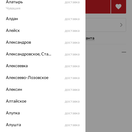
Алатырь
доставка
Купить
Чувашия
Алдан
доставка
4 платежа по 254
₽
Алейск
доставка
Нужна помощь консультанта
Александров
доставка
Описание
Александровское, Ставропольский край
доставка
Вид изделия:
декоративные
Алексеевка
доставка
Вес:
1.39 — 2.79
Металл:
Серебро
Алексеево-Лозовское
доставка
Проба:
925
Алексин
доставка
Страна происхождения:
РОССИЯ
Вставка:
Жемчуг
Алтайское
доставка
Вид покрытия:
родирование
Виды подвесок:
Классика
Алупка
доставка
Бренд:
SOKOLOV
Цвет вставки:
Алушта
доставка
Вес металла:
0.325 — 0.53