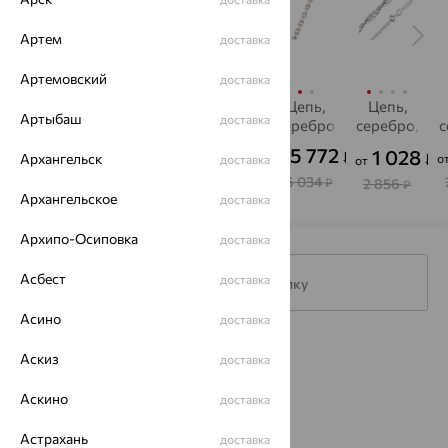
Артем
доставка
Артемовский
доставка
Цепь,
Цепь,
Цепь,
Цепь,
Цепь,
Артыбаш
доставка
серебро
серебро,
серебро
серебро
серебро,
с
SOKOLOV
SOKOLOV
1 192
1 480
5 772
820
1 028
₽
₽
₽
₽
₽
Архангельск
от
от
от
о
доставка
от
от
3 312
4 112
16 034
2 277
2 856
₽
₽
₽
₽
₽
Архангельское
доставка
Архипо-Осиповка
доставка
Асбест
доставка
Подписаться на рассылку
Асино
доставка
Каталог
Аскиз
доставка
Акции
Аскино
доставка
Доставка
Астрахань
доставка