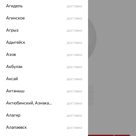
Агидель
доставка
Агинское
доставка
Агрыз
доставка
Адыгейск
доставка
Азов
доставка
Акбулак
доставка
Аксай
доставка
Актаныш
доставка
Актюбинский, Азнакаевский район
доставка
Алагир
доставка
от 1 015
₽
2 819
Алапаевск
₽
доставка