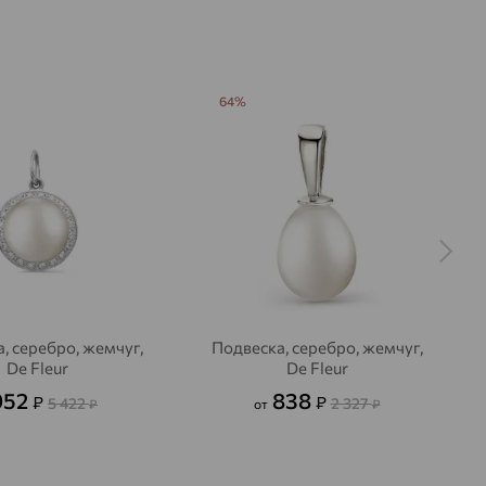
Жемчуг
Я
Фианит
синтетический
ДЕНИЕ
Искусственный
Искусственный
Белый
Бесцветный
64%
, серебро, жемчуг,
Подвеска, серебро, жемчуг,
De Fleur
De Fleur
952
838
₽
₽
5 422
2 327
₽
от
₽