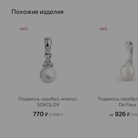
Похожие изделия
64%
64%
Подвеска, серебро, жемчуг,
Подвеска, серебро
SOKOLOV
De Fleur
770
926
₽
₽
2 139
2 
₽
от