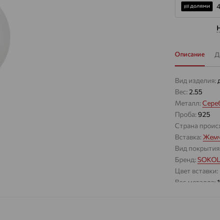
4
Описание
Д
Вид изделия:
Вес:
2.55
Металл:
Сере
Проба:
925
Страна проис
Вставка:
Жемч
Вид покрытия
Бренд:
SOKO
Цвет вставки:
Вес металла:
Наименование
Характеристик