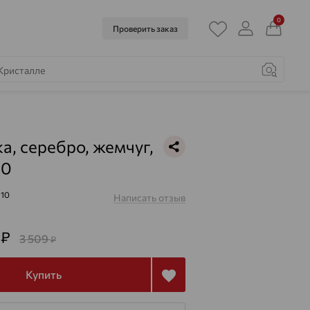
0
Проверить заказ
а, серебро, жемчуг,
10
110
Написать отзыв
3
₽
3 509
₽
Купить