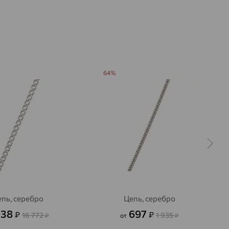
64%
пь, серебро
Цепь, серебро
038
697
₽
₽
16 772
1 935
₽
от
₽