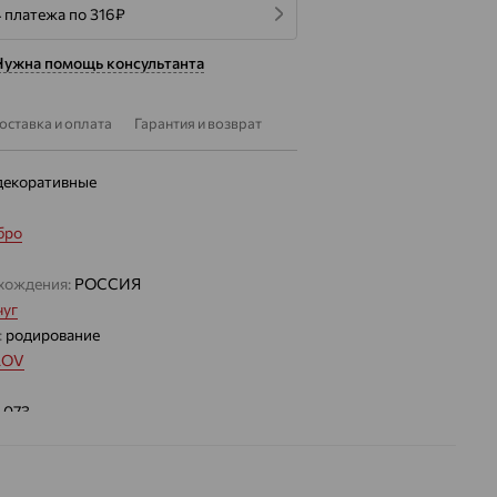
 платежа по 316
₽
Нужна помощь консультанта
оставка и оплата
Гарантия и возврат
декоративные
бро
хождения:
РОССИЯ
уг
:
родирование
LOV
1.073
 цвета вставки:
Белый
а вставки: