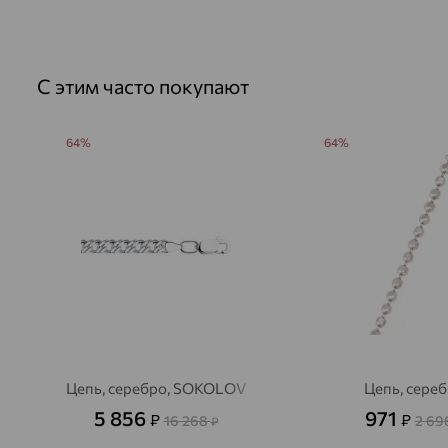
С этим часто покупают
64%
64%
Цепь, серебро, SOKOLOV
Цепь, сере
5 856
971
₽
₽
16 268
2 69
₽