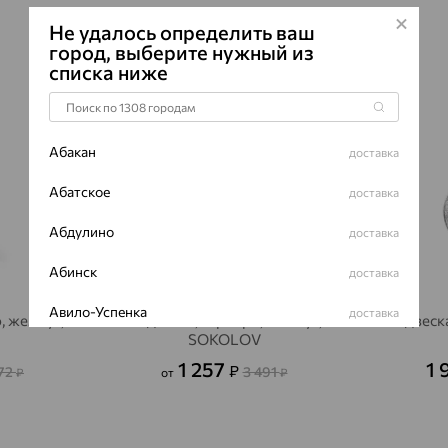
ВИД КАМН
Не удалось определить ваш
город, выберите нужный из
ПРОИСХОЖ
списка ниже
ЦВЕТ
64%
64%
Абакан
доставка
Абатское
доставка
Абдулино
доставка
Абинск
доставка
Авило-Успенка
доставка
, жемчуг,
Подвеска, серебро, жемчуг,
Подвеска
SOKOLOV
Авсюнино
доставка
1 257
1 
₽
572
3 491
₽
от
₽
Агалатово
доставка
Агидель
доставка