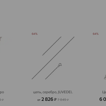
Агинское
доставка
Агрыз
доставка
Адыгейск
доставка
Азов
64%
64%
доставка
Акбулак
доставка
Аксай
доставка
Актаныш
доставка
Актюбинский, Азнакаевский район
доставка
Алагир
доставка
Алапаевск
доставка
бро
цепь, серебро, JUVEDEL
Це
2 826
6 
Алатырь
₽
доставка
6
7 849
₽
от
₽
Чувашия