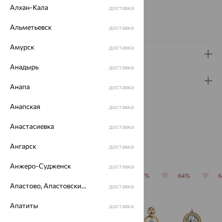
ЗНАКИ ЗОДИАКА:
Рак
Алхан-Кала
доставка
Бренд:
SOKOLOV
Вес металла:
0.79 — 0.82
Альметьевск
доставка
Амурск
доставка
Доставка и оплата
Анадырь
доставка
Гарантия и возврат
Анапа
доставка
Анапская
доставка
Анастасиевка
доставка
Похожие изделия
Ангарск
доставка
Анжеро-Судженск
доставка
64%
70%
64%
64%
64%
Апастово, Апастовский район
доставка
Апатиты
доставка