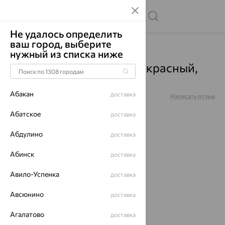
Не удалось определить
ваш город, выберите
Главная
Каталог
Подвески
нужный из списка ниже
Подвеска "Рак", золото, красный,
031380
Абакан
доставка
Артикул:
031380
Написать отзыв
Купили 55 раз
Абатское
доставка
Абдулино
доставка
Абинск
доставка
64%
Авило-Успенка
доставка
Авсюнино
доставка
Агалатово
доставка