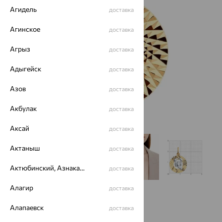
Агидель
доставка
Агинское
доставка
Агрыз
доставка
Адыгейск
доставка
Азов
доставка
Акбулак
доставка
Аксай
доставка
Актаныш
доставка
Актюбинский, Азнакаевский район
доставка
Алагир
доставка
Алапаевск
доставка