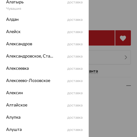
Алатырь
доставка
Чувашия
от 7 534
Алдан
₽
доставка
20 927
₽
Алейск
доставка
Купить
Александров
доставка
Александровское, Ставропольский край
доставка
4 платежа по 1 884
₽
Алексеевка
доставка
Нужна помощь консультанта
Алексеево-Лозовское
доставка
Описание
Алексин
доставка
Вид изделия:
знаки зодиака
Вес:
0.79 — 0.82
Алтайское
доставка
Металл:
Золото
Алупка
доставка
Цвет металла:
Красный
Проба:
585
Алушта
доставка
Страна происхождения:
РОССИЯ