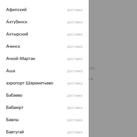
ул. Зегеля, 27/2
Афипский
доставка
еще 3
Другие города
Ахтубинск
доставка
8 (800) 250-02-30
Заказать звонок
Ахтырский
доставка
Ачинск
доставка
Ачхой-Мартан
доставка
© ООО «Ювелирный дом «Кристалл»,
2009
– 2026
Аша
доставка
Архив акций
Архив изделий
Карта сайта
На информационном ресурсе применяются
рекомендательные технологии
аэропорт Шереметьево
доставка
ОГРН 1044800168379
Бабаево
доставка
Политика конфеденциальности
Разработка сайта —
CUBA
Бабаюрт
доставка
Бавлы
доставка
Бавтугай
доставка