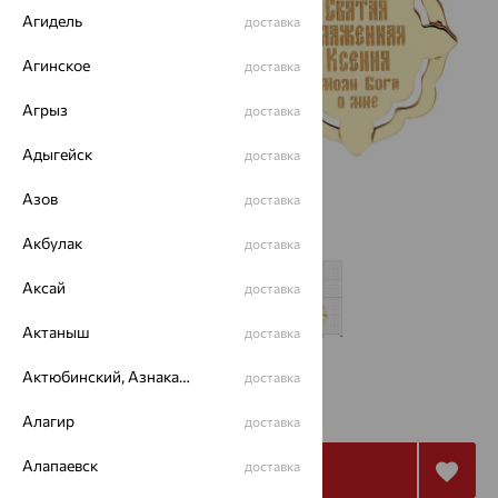
Агидель
доставка
Агинское
доставка
Агрыз
доставка
Адыгейск
доставка
Азов
доставка
Акбулак
доставка
Аксай
доставка
Актаныш
доставка
Актюбинский, Азнакаевский район
доставка
7 774
₽
25 912
₽
Алагир
доставка
Алапаевск
доставка
Купить