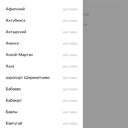
Афипский
доставка
© ООО «Ювелирный дом «Кристалл»,
2009
– 2026
Архив акций
Архив изделий
Карта сайта
Ахтубинск
доставка
На информационном ресурсе применяются
рекомендательные технологии
Ахтырский
доставка
ОГРН 1044800168379
Политика конфеденциальности
Ачинск
доставка
Разработка сайта —
CUBA
Ачхой-Мартан
доставка
Аша
доставка
аэропорт Шереметьево
доставка
Бабаево
доставка
Бабаюрт
доставка
Бавлы
доставка
Бавтугай
доставка