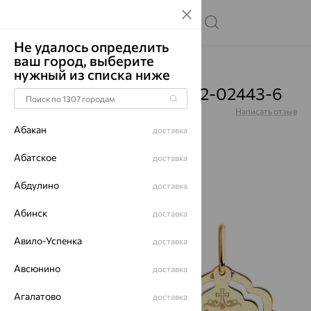
Не удалось определить
ваш город, выберите
Главная
Каталог
Подвески
нужный из списка ниже
Подвеска, золото, 51-132-02443-6
Артикул:
51-132-02443-6
Написать отзыв
Абакан
доставка
Абатское
доставка
Абдулино
70%
доставка
Абинск
доставка
Авило-Успенка
доставка
Авсюнино
доставка
Агалатово
доставка