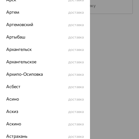
Подписаться на рассылку
Артем
доставка
Артемовский
доставка
Каталог
Артыбаш
доставка
Акции
Архангельск
доставка
Магазины
Архангельское
Покупателям
доставка
О нас
Архипо-Осиповка
доставка
Магазины и доставка
г. Липецк
Асбест
доставка
ул. Зегеля, 27/2
еще 3
Асино
доставка
Другие города
Аскиз
доставка
8 (800) 250-02-30
Заказать звонок
Аскино
доставка
Астрахань
доставка