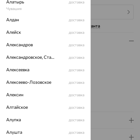
Алатырь
доставка
Чувашия
4 платежа по 1 944
₽
Алдан
доставка
Нужна помощь консультанта
Алейск
доставка
Описание
Александров
доставка
Вид изделия:
иконы, ладанки
Александровское, Ставропольский край
доставка
Вес:
0.81
Металл:
Золото
Алексеевка
доставка
Цвет металла:
Красный
Проба:
585
Алексеево-Лозовское
доставка
Страна происхождения:
РОССИЯ
Алексин
доставка
Бренд:
SOKOLOV
Вес металла:
0.81
Алтайское
доставка
Алупка
Доставка и оплата
доставка
Алушта
доставка
Гарантия и возврат