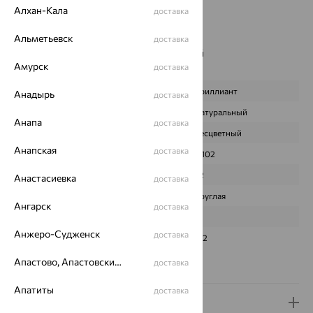
Бренд:
Alexandra Gr
Алхан-Кала
доставка
Цвет вставки:
Вес металла:
0.69 — 0.718
Альметьевск
доставка
Наименование цвета вставки:
Бесцветный
Амурск
доставка
Характеристика вставки:
ВИД КАМНЯ
Бриллиант
Анадырь
доставка
ПРОИСХОЖДЕНИЕ
Натуральный
Анапа
доставка
ЦВЕТ
Бесцветный
Анапская
доставка
ВЕС
0,102
КОЛИЧЕСТВО
32
Анастасиевка
доставка
ФОРМА ОГРАНКИ
Круглая
Ангарск
доставка
ГРАНЕЙ
17
Анжеро-Судженск
доставка
ЧИСТОТА
2/2
Апастово, Апастовский район
Сертификаты на камни
доставка
Апатиты
доставка
Доставка и оплата