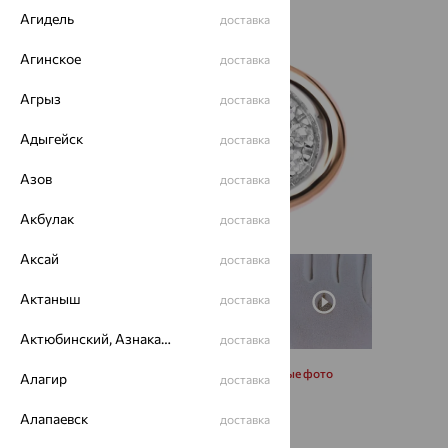
Агидель
доставка
Агинское
доставка
Агрыз
доставка
Адыгейск
доставка
Азов
доставка
Акбулак
доставка
Аксай
доставка
Актаныш
доставка
Актюбинский, Азнакаевский район
доставка
Запросить дополнительные фото
Алагир
доставка
Алапаевск
доставка
27 860
₽
77 388
₽