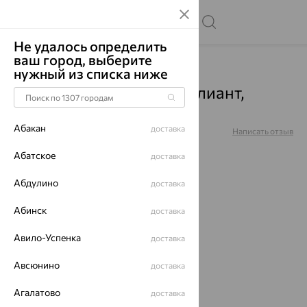
Не удалось определить
ваш город, выберите
Главная
Каталог
Подвески
Бриллиант
нужный из списка ниже
Подвеска, золото, бриллиант,
красный, 112-31000
Абакан
доставка
Артикул:
112-31000
Написать отзыв
Абатское
доставка
Абдулино
доставка
64%
Абинск
доставка
Авило-Успенка
доставка
Авсюнино
доставка
Агалатово
доставка