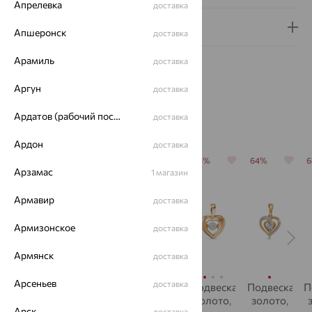
Апрелевка
доставка
Гарантия и возврат
Апшеронск
доставка
Арамиль
доставка
Аргун
доставка
Ардатов (рабочий поселок)
доставка
Похожие изделия
Ардон
доставка
70%
64%
64%
64%
64%
Арзамас
1 магазин
Армавир
доставка
Армизонское
доставка
Армянск
доставка
Арсеньев
доставка
Подвеска,
Подвеска,
Подвеска,
Подвеска,
Подвеска,
П
золото,
золото,
золото,
золото,
золото,
Арск
доставка