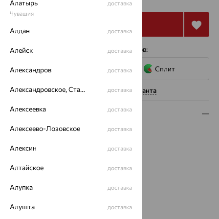
Алатырь
доставка
Чувашия
Купить
Алдан
доставка
4 платежа по 6 965
₽
с помощью сервисов:
Алейск
доставка
Сплит
Александров
доставка
Александровское, Ставропольский край
Нужна помощь консультанта
доставка
Алексеевка
доставка
Описание
Алексеево-Лозовское
доставка
Вид изделия:
декоративные
Вес:
0.71 — 0.74
Алексин
доставка
Металл:
Золото
Цвет металла:
Красный
Алтайское
доставка
Проба:
585
Алупка
доставка
Страна происхождения:
РОССИЯ
Вставка:
Бриллиант
Алушта
доставка
Коллекции:
СЕРДЦА