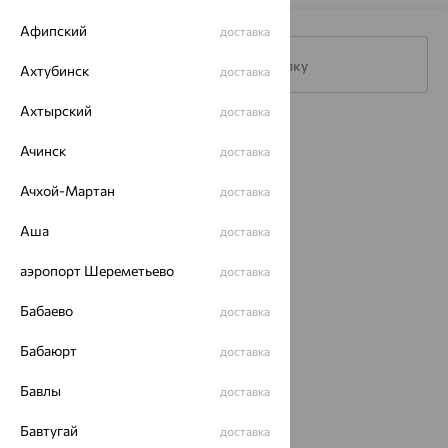
Афипский
доставка
Подписаться на рассылку
Ахтубинск
доставка
Ахтырский
доставка
Каталог
Ачинск
доставка
Акции
Ачхой-Мартан
доставка
Магазины
Аша
доставка
Покупателям
аэропорт Шереметьево
доставка
О нас
Бабаево
доставка
Магазины и доставка
г. Липецк
ул. Зегеля, 27/2
Бабаюрт
доставка
еще 3
Бавлы
доставка
Другие города
8 (800) 250-02-30
Бавтугай
доставка
Заказать звонок