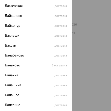
Багаевская
доставка
Байкалово
доставка
© ООО «Ювелирный дом «Кристалл»,
2009
– 2026
Байконур
доставка
Архив акций
Архив изделий
Карта сайта
На информационном ресурсе применяются
Баклаши
доставка
рекомендательные технологии
ОГРН 1044800168379
Баксан
доставка
Политика конфеденциальности
Балабаново
доставка
Разработка сайта —
CUBA
Балаково
2 магазина
Балахна
доставка
Балашиха
доставка
Балашов
доставка
Балезино
доставка