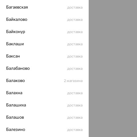
Багаевская
Разработка сайта —
CUBA
доставка
Байкалово
доставка
Байконур
доставка
Баклаши
доставка
Баксан
доставка
Балабаново
доставка
Балаково
2 магазина
Балахна
доставка
Балашиха
доставка
Балашов
доставка
Балезино
доставка