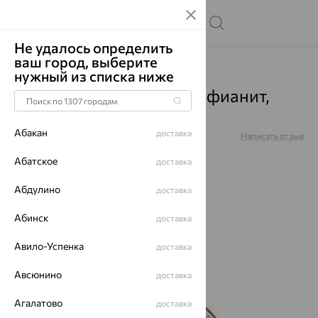
Не удалось определить
ваш город, выберите
Главная
Каталог
Подвески
Фианит
нужный из списка ниже
Подвеска "Рак", золото, фианит,
033540
Абакан
доставка
Артикул:
033540
Написать отзыв
Абатское
доставка
Абдулино
доставка
64%
Абинск
доставка
Авило-Успенка
доставка
Авсюнино
доставка
Агалатово
доставка