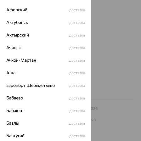
Магазины
Афипский
доставка
Покупателям
Ахтубинск
доставка
О нас
Ахтырский
доставка
Магазины и доставка
г. Липецк
ул. Зегеля, 27/2
Ачинск
доставка
еще 3
Ачхой-Мартан
Другие города
доставка
8 (800) 250-02-30
Аша
Заказать звонок
доставка
аэропорт Шереметьево
доставка
Бабаево
доставка
© ООО «Ювелирный дом «Кристалл»,
2009
– 2026
Бабаюрт
доставка
Архив акций
Архив изделий
Карта сайта
На информационном ресурсе применяются
Бавлы
рекомендательные технологии
доставка
ОГРН 1044800168379
Бавтугай
доставка
Политика конфеденциальности