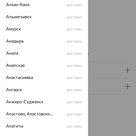
Проба:
Алхан-Кала
585
доставка
Страна происхождения:
РОССИЯ
Альметьевск
доставка
Вставка:
Фианит
ЗНАКИ ЗОДИАКА:
Рак
Амурск
доставка
Бренд:
SOKOLOV
Цвет вставки:
Анадырь
доставка
Вес металла:
1.548 — 1.618
Анапа
Наименование цвета вставки:
Бесцветный
доставка
Анапская
доставка
Доставка и оплата
Анастасиевка
доставка
Гарантия и возврат
Ангарск
доставка
Анжеро-Судженск
доставка
Апастово, Апастовский район
доставка
Апатиты
Похожие изделия
доставка