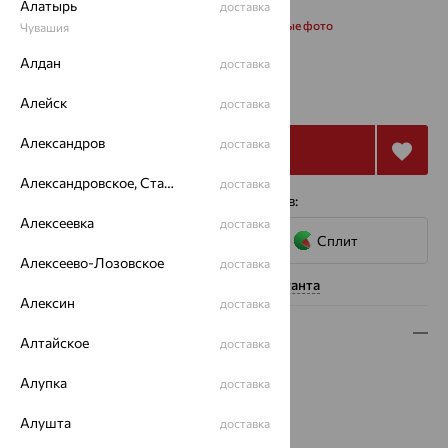
Алатырь
доставка
Запросить дополнительные фото
Чувашия
Алдан
доставка
от 20 658
₽
57 384
₽
Алейск
доставка
Александров
доставка
Купить
Александровское, Ставропольский край
доставка
4 платежа по 5 165
₽
с помощью сервисов:
Алексеевка
доставка
Сплит
Алексеево-Лозовское
доставка
Нужна помощь консультанта
Алексин
доставка
Описание
Алтайское
доставка
Вид изделия:
знаки зодиака
Алупка
доставка
Вес:
1.64 — 1.71
Металл:
Золото
Алушта
доставка
Цвет металла:
Красный