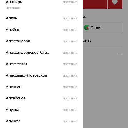
Купить
Алатырь
доставка
Чувашия
4 платежа по 3 053
₽
с помощью сервисов:
Алдан
доставка
Сплит
Алейск
доставка
Нужна помощь консультанта
Александров
доставка
Александровское, Ставропольский край
доставка
Описание
Алексеевка
доставка
Вид изделия:
знаки зодиака
Вес:
1.17 — 1.25
Алексеево-Лозовское
доставка
Металл:
Золото
Цвет металла:
Красный
Алексин
доставка
Проба:
585
Страна происхождения:
РОССИЯ
Алтайское
доставка
Вставка:
Фианит
Алупка
доставка
ЗНАКИ ЗОДИАКА:
Рак
Бренд:
SOKOLOV
Алушта
доставка
Цвет вставки: