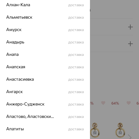
Вес металла:
1.111 — 1.191
Алхан-Кала
доставка
Наименование цвета вставки:
Бесцветный
Альметьевск
доставка
Доставка и оплата
Амурск
доставка
Анадырь
доставка
Гарантия и возврат
Анапа
доставка
Анапская
доставка
Анастасиевка
доставка
Похожие изделия
Ангарск
доставка
64%
64%
64%
64%
64%
Анжеро-Судженск
доставка
Апастово, Апастовский район
доставка
Апатиты
доставка