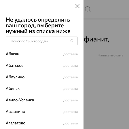
Не удалось определить
ваш город, выберите
Главная
Каталог
Подвески
Фианит
нужный из списка ниже
Подвеска "Рак", золото, фианит,
035865
Абакан
доставка
Артикул:
035865
Написать отзыв
Абатское
доставка
Абдулино
доставка
64%
Абинск
доставка
Авило-Успенка
доставка
Авсюнино
доставка
Агалатово
доставка