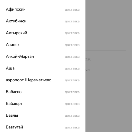
еще 3
Афипский
доставка
Другие города
8 (800) 250-02-30
Ахтубинск
доставка
Заказать звонок
Ахтырский
доставка
Ачинск
доставка
Ачхой-Мартан
доставка
© ООО «Ювелирный дом «Кристалл»,
2009
– 2026
Архив акций
Архив изделий
Карта сайта
Аша
доставка
На информационном ресурсе применяются
рекомендательные технологии
аэропорт Шереметьево
доставка
ОГРН 1044800168379
Политика конфеденциальности
Бабаево
доставка
Разработка сайта —
CUBA
Бабаюрт
доставка
Бавлы
доставка
Бавтугай
доставка