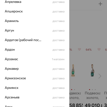
Апрелевка
доставка
Гарантия и возврат
Апшеронск
доставка
Арамиль
доставка
Аргун
доставка
Похожие изделия
Ардатов (рабочий поселок)
доставка
Ардон
64%
64%
64%
доставка
64%
64%
Арзамас
1 магазин
Армавир
доставка
Армизонское
доставка
Армянск
доставка
Подвеска,
Подвеска,
Колье,
Подвеска,
Подвеска,
П
Арсеньев
золото,
золото,
золото,
золото,
золото,
доставка
изумруд
изумруд,
изумруд,
изумруд
изумруд
и
70 821
68 012
94 854
58 855
49 010
3
₽
₽
₽
₽
₽
от
Vesna
Brilliant
Арск
доставка