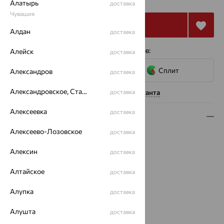
Алатырь
доставка
Чувашия
Купить
Алдан
доставка
4 платежа по 7 036
₽
с помощью сервисов:
Алейск
доставка
Сплит
Александров
доставка
Александровское, Ставропольский край
Нужна помощь консультанта
доставка
Алексеевка
доставка
Описание
Алексеево-Лозовское
доставка
Вид изделия:
декоративные
Вес:
0.65 — 0.67
Алексин
доставка
Металл:
Золото
Цвет металла:
Красный
Алтайское
доставка
Проба:
585
Алупка
доставка
Страна происхождения:
РОССИЯ
Вставка:
Изумруд
Алушта
доставка
Бренд:
Alexandra Gr