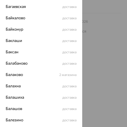
Багаевская
доставка
Байкалово
доставка
© ООО «Ювелирный дом «Кристалл»,
2009
– 2026
Архив акций
Архив изделий
Карта сайта
Байконур
доставка
На информационном ресурсе применяются
рекомендательные технологии
Баклаши
доставка
ОГРН 1044800168379
Политика конфеденциальности
Баксан
доставка
Разработка сайта —
CUBA
Балабаново
доставка
Балаково
2 магазина
Балахна
доставка
Балашиха
доставка
Балашов
доставка
Балезино
доставка