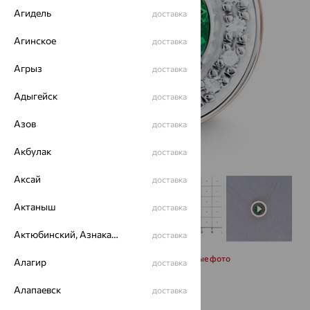
Агидель
доставка
Агинское
доставка
Агрыз
доставка
Адыгейск
доставка
Азов
доставка
Акбулак
доставка
Аксай
доставка
Актаныш
доставка
Актюбинский, Азнакаевский район
доставка
Запросить дополнительные фото
Алагир
доставка
Алапаевск
доставка
28 143
₽
78 175
₽