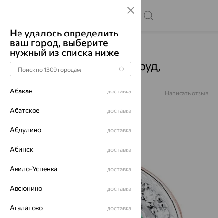
Не удалось определить
ваш город, выберите
Главная
Каталог
Подвески
Изумруд
нужный из списка ниже
Подвеска, золото, изумруд,
красный, 012-31040
Абакан
доставка
Артикул:
012-31040
Написать отзыв
Абатское
доставка
Абдулино
доставка
64%
Абинск
доставка
Авило-Успенка
доставка
Авсюнино
доставка
Агалатово
доставка