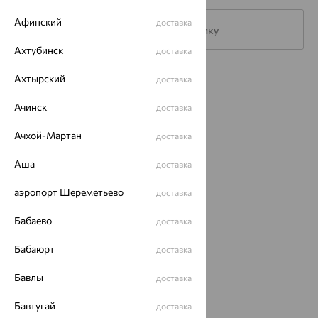
Афипский
доставка
Подписаться на рассылку
Ахтубинск
доставка
Каталог
Ахтырский
доставка
Акции
Ачинск
доставка
Доставка
Ачхой-Мартан
доставка
Покупателям
Аша
доставка
О нас
аэропорт Шереметьево
доставка
Магазины и доставка
г. Липецк
Бабаево
доставка
ул. Зегеля, 27/2
еще 3
Бабаюрт
доставка
Другие города
Бавлы
8 (800) 250-02-30
доставка
Заказать звонок
Бавтугай
доставка