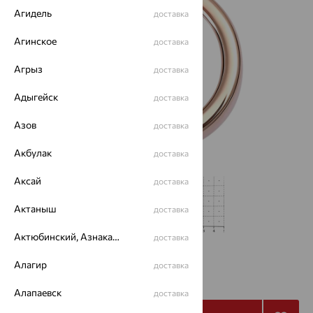
Агидель
доставка
Агинское
доставка
Агрыз
доставка
Адыгейск
доставка
Азов
доставка
Акбулак
доставка
Аксай
доставка
Актаныш
доставка
Актюбинский, Азнакаевский район
доставка
Алагир
15 907
доставка
₽
44 187
₽
Алапаевск
доставка