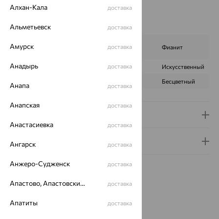
Вес металла:
1.22
Алхан-Кала
доставка
Наименование цвета вставки:
Белый
Характеристика вставки:
Альметьевск
доставка
Жемчуг
Амурск
доставка
ВИД КАМНЯ
Фианит
культивированный
Анадырь
доставка
ПРОИСХОЖДЕНИЕ
Культивированный
Искусственный
ЦВЕТ
Белый
Бесцветный
Анапа
доставка
Анапская
доставка
Доставка и оплата
Анастасиевка
доставка
Гарантия и возврат
Ангарск
доставка
Анжеро-Судженск
доставка
Апастово, Апастовский район
доставка
Апатиты
доставка
Похожие изделия