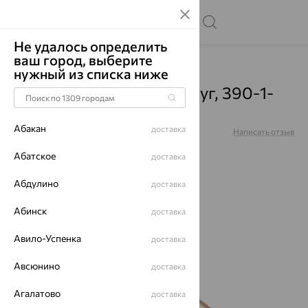
Не удалось определить
ваш город, выберите
Главная
Каталог
Подвески
Жемчуг
нужный из списка ниже
Подвеска, золото, жемчуг, 390-1-
1338Р
Абакан
доставка
Артикул:
390-1-1338Р
Написать отзыв
Абатское
доставка
Абдулино
доставка
64%
Абинск
доставка
Авило-Успенка
доставка
Авсюнино
доставка
Агалатово
доставка