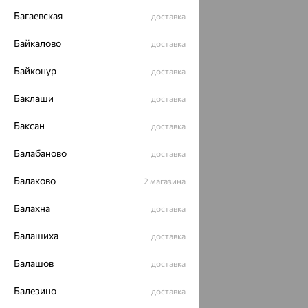
Багаевская
доставка
Разработка сайта —
CUBA
Байкалово
доставка
Байконур
доставка
Баклаши
доставка
Баксан
доставка
Балабаново
доставка
Балаково
2 магазина
Балахна
доставка
Балашиха
доставка
Балашов
доставка
Балезино
доставка