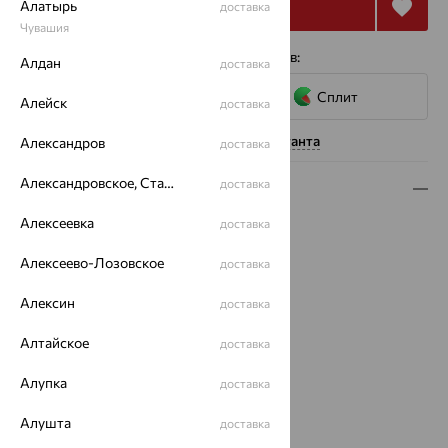
Купить
Алатырь
доставка
Чувашия
4 платежа по 3 977
₽
с помощью сервисов:
Алдан
доставка
Сплит
Алейск
доставка
Нужна помощь консультанта
Александров
доставка
Александровское, Ставропольский край
доставка
Описание
Алексеевка
доставка
Вид изделия:
декоративные
Вес:
1.3
Алексеево-Лозовское
доставка
Металл:
Золото
Цвет металла:
Красный
Алексин
доставка
Проба:
585
Страна происхождения:
РОССИЯ
Алтайское
доставка
Вставка:
Жемчуг
Алупка
доставка
Вид вставки:
Одинарник
Бренд:
Prima Exclusive
Алушта
доставка
Цвет вставки: