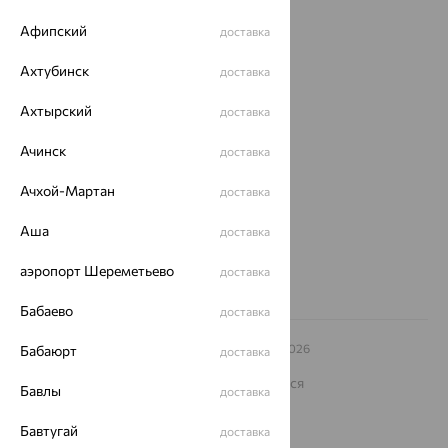
Доставка
Афипский
доставка
Покупателям
Ахтубинск
доставка
О нас
Ахтырский
доставка
Магазины и доставка
г. Липецк
ул. Зегеля, 27/2
Ачинск
доставка
еще 3
Ачхой-Мартан
доставка
Другие города
8 (800) 250-02-30
Аша
доставка
Заказать звонок
аэропорт Шереметьево
доставка
Бабаево
доставка
© ООО «Ювелирный дом «Кристалл»,
2009
– 2026
Бабаюрт
доставка
Архив акций
Архив изделий
Карта сайта
На информационном ресурсе применяются
Бавлы
доставка
рекомендательные технологии
ОГРН 1044800168379
Бавтугай
доставка
Политика конфеденциальности