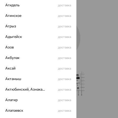
Агидель
доставка
Агинское
доставка
Агрыз
доставка
Адыгейск
доставка
Азов
доставка
Акбулак
доставка
Аксай
доставка
Актаныш
доставка
Актюбинский, Азнакаевский район
доставка
Алагир
доставка
от 4 211
₽
Алапаевск
11 696
доставка
₽