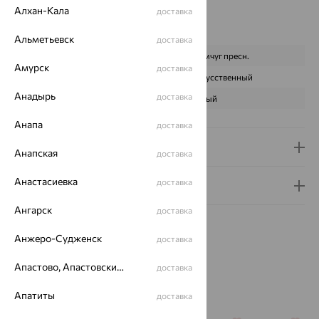
Вес металла:
0.151 — 0.181
Алхан-Кала
доставка
Наименование цвета вставки:
Белый
Характеристика вставки:
Альметьевск
доставка
ВИД КАМНЯ
Жемчуг пресн.
Амурск
доставка
ПРОИСХОЖДЕНИЕ
Искусственный
Анадырь
доставка
ЦВЕТ
Белый
Анапа
доставка
Доставка и оплата
Анапская
доставка
Анастасиевка
доставка
Гарантия и возврат
Ангарск
доставка
Анжеро-Судженск
доставка
Апастово, Апастовский район
доставка
Похожие изделия
Апатиты
доставка