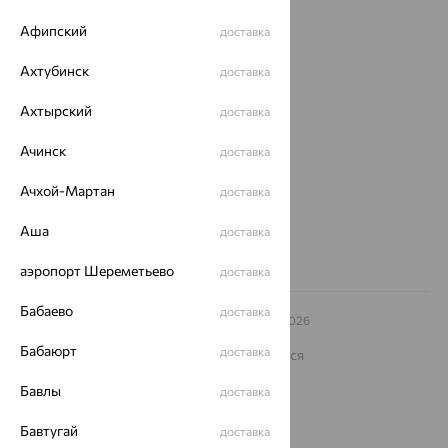
Покупателям
Афипский
доставка
О нас
Ахтубинск
доставка
Магазины и доставка
г. Липецк
Ахтырский
доставка
ул. Зегеля, 27/2
еще 3
Ачинск
доставка
Другие города
8 (800) 250-02-30
Ачхой-Мартан
доставка
Заказать звонок
Аша
доставка
аэропорт Шереметьево
доставка
Бабаево
доставка
© ООО «Ювелирный дом «Кристалл»,
2009
– 2026
Архив акций
Архив изделий
Карта сайта
Бабаюрт
доставка
На информационном ресурсе применяются
рекомендательные технологии
Бавлы
доставка
ОГРН 1044800168379
Политика конфеденциальности
Бавтугай
доставка
Разработка сайта —
CUBA