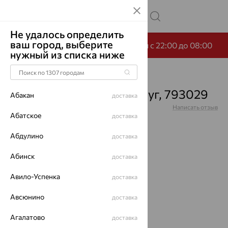
Не удалось определить
ваш город, выберите
-65% по промокоду НОЧЬ сегодня с 22:00 до 08:00
нужный из списка ниже
Главная
Каталог
Подвески
Жемчуг
Подвеска, золото, жемчуг, 793029
Абакан
доставка
Артикул:
793029
Написать отзыв
Абатское
доставка
Абдулино
доставка
Абинск
доставка
64%
Авило-Успенка
доставка
Авсюнино
доставка
Агалатово
доставка