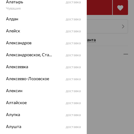
Алатырь
доставка
Купить
Чувашия
Алдан
доставка
4 платежа по 1 053
₽
Алейск
доставка
Нужна помощь консультанта
Александров
доставка
Описание
Александровское, Ставропольский край
доставка
Вид изделия:
декоративные
Алексеевка
доставка
Вес:
0.44 — 0.47
Алексеево-Лозовское
Металл:
Золото
доставка
Цвет металла:
Красный
Алексин
доставка
Проба:
585
Страна происхождения:
РОССИЯ
Алтайское
доставка
Вставка:
Жемчуг
Вид вставки:
Одинарник
Алупка
доставка
Бренд:
SOKOLOV
Алушта
доставка
Цвет вставки: