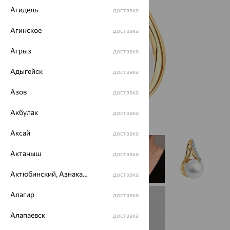
Агидель
доставка
Агинское
доставка
Агрыз
доставка
Адыгейск
доставка
Азов
доставка
Акбулак
доставка
Аксай
доставка
Актаныш
доставка
Актюбинский, Азнакаевский район
доставка
Алагир
доставка
Алапаевск
доставка