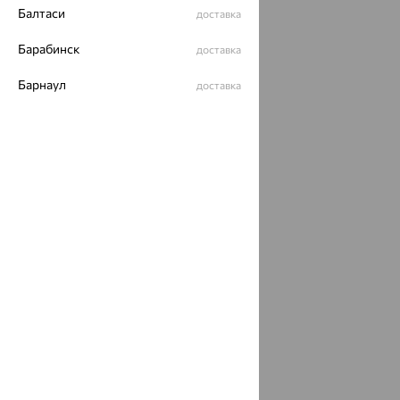
Балтаси
доставка
ОГРН 1044800168379
Политика конфеденциальности
Барабинск
доставка
Разработка сайта —
CUBA
Барнаул
доставка
Барсово, Сургутский район
доставка
Барыбино
доставка
Батайск
доставка
Батырево
доставка
Чувашская Республика - Чувашия
Бахчисарай
доставка
Башкултаево
доставка
Белая Глина
доставка
Белая Калитва
доставка