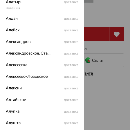
Алатырь
доставка
Чувашия
от 13 949
₽
Алдан
38 748
доставка
₽
Алейск
доставка
Купить
Александров
доставка
4 платежа по 3 487
₽
с помощью сервисов:
Александровское, Ставропольский край
доставка
Сплит
Алексеевка
доставка
Нужна помощь консультанта
Алексеево-Лозовское
доставка
Описание
Алексин
доставка
Вид изделия:
декоративные
Алтайское
доставка
Вес:
1.14 — 1.44
Алупка
Металл:
Золото
доставка
Цвет металла:
Красный
Алушта
доставка
Проба:
585