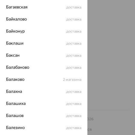
Акции
Багаевская
доставка
Магазины
Байкалово
доставка
Покупателям
Байконур
доставка
О нас
Баклаши
доставка
Магазины и доставка
г. Липецк
Баксан
доставка
ул. Зегеля, 27/2
еще 3
Балабаново
доставка
Другие города
Балаково
8 (800) 250-02-30
2 магазина
Заказать звонок
Балахна
доставка
Балашиха
доставка
Балашов
доставка
© ООО «Ювелирный дом «Кристалл»,
2009
– 2026
Архив акций
Архив изделий
Карта сайта
Балезино
доставка
На информационном ресурсе применяются
рекомендательные технологии