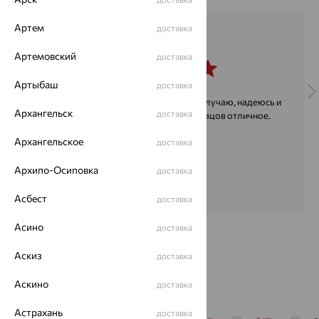
Артем
доставка
Оксана
30 ноября 2023
Артемовский
доставка
Артыбаш
доставка
Отличный магазин. Не первый заказ получаю, надеюсь и
Архангельск
доставка
не последний. Обслуживание продавцов отличное.
Архангельское
доставка
Архипо-Осиповка
доставка
Асбест
доставка
Асино
доставка
Аскиз
доставка
С этим часто покупают
Аскино
доставка
Астрахань
доставка