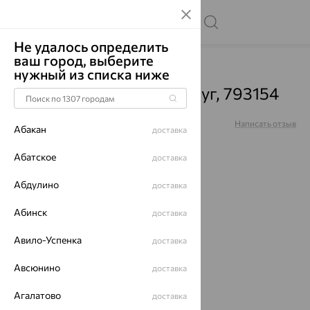
Не удалось определить
ваш город, выберите
Главная
Каталог
Подвески
Жемчуг
нужный из списка ниже
Подвеска, золото, жемчуг, 793154
Артикул:
793154
Написать отзыв
Абакан
доставка
5
Абатское
доставка
Абдулино
доставка
Абинск
64%
доставка
Авило-Успенка
доставка
Авсюнино
доставка
Агалатово
доставка