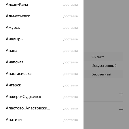
Страна происхождения:
РОССИЯ
Алхан-Кала
доставка
Вставка:
Жемчуг
Вид вставки:
Одинарник
Альметьевск
доставка
Бренд:
SOKOLOV
Амурск
Цвет вставки:
доставка
Вес металла:
0.481 — 0.781
Анадырь
доставка
Наименование цвета вставки:
Белый
Характеристика вставки:
Анапа
доставка
ВИД КАМНЯ
Жемчуг пресн.
Фианит
Анапская
доставка
ПРОИСХОЖДЕНИЕ
Искусственный
Искусственный
Анастасиевка
доставка
ЦВЕТ
Белый
Бесцветный
Ангарск
доставка
Доставка и оплата
Анжеро-Судженск
доставка
Апастово, Апастовский район
доставка
Гарантия и возврат
Апатиты
доставка