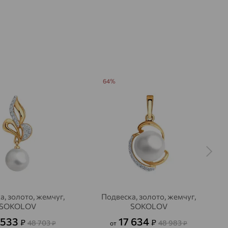
64%
а, золото, жемчуг,
Подвеска, золото, жемчуг,
SOKOLOV
SOKOLOV
 533
17 634
₽
₽
48 703
48 983
₽
от
₽