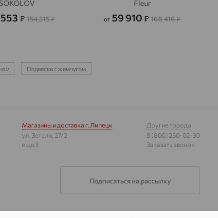
SOKOLOV
Fleur
 553
59 910
₽
₽
154 315
166 416
₽
от
₽
ином
Подвески с жемчугом
Магазины и доставка
г. Липецк
Другие города
ул. Зегеля, 27/2
8 (800) 250-02-30
еще 3
Заказать звонок
Подписаться на рассылку