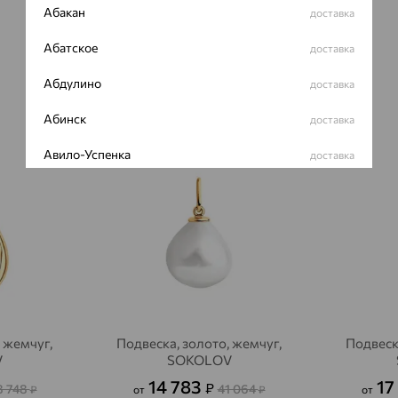
Абакан
доставка
Абатское
доставка
Абдулино
доставка
Абинск
доставка
64%
64%
Авило-Успенка
доставка
Авсюнино
доставка
Агалатово
доставка
Агидель
доставка
Агинское
доставка
Агрыз
доставка
 жемчуг,
Подвеска, золото, жемчуг,
Подвеск
V
SOKOLOV
Адыгейск
доставка
14 783
17
₽
8 748
41 064
₽
от
₽
от