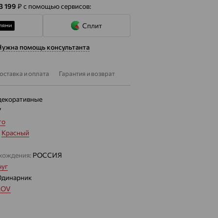
 3 199
₽
с помощью сервисов:
Сплит
Нужна помощь консультанта
оставка и оплата
Гарантия и возврат
декоративные
7
то
:
Красный
хождения:
РОССИЯ
уг
Одинарник
LOV
0.449 — 0.649