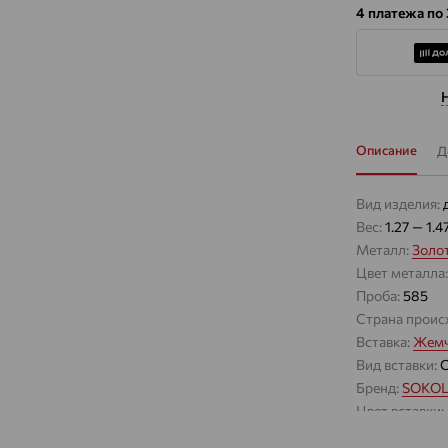
4 платежа по
Описание
Д
Вид изделия:
Вес:
1.27 — 1.4
Металл:
Золо
Цвет металла
Проба:
585
Страна проис
Вставка:
Жемч
Вид вставки:
Бренд:
SOKO
Цвет вставки:
Вес металла: