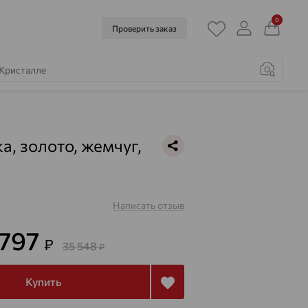
0
Проверить заказ
а, золото, жемчуг,
Написать отзыв
з
 797
₽
35 548
₽
Купить