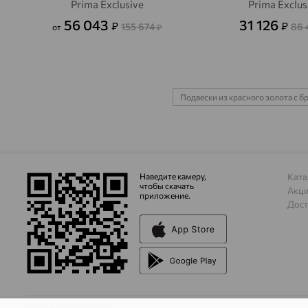
Prima Exclusive
Prima Exclus
56 043
31 126
₽
₽
155 674
86 
от
₽
Подвески из красного золота с 
Наведите камеру,
Ката
чтобы скачать
Акц
приложение.
Дост