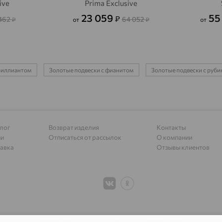
ive
Prima Exclusive
Александровское, Ставропольский край
доставка
23 059
55
₽
462
64 052
₽
от
₽
от
Алексеевка
доставка
Алексеево-Лозовское
доставка
Алексин
доставка
бриллиантом
Золотые подвески с фианитом
Золотые подвески с руб
Алтайское
доставка
Алупка
доставка
Алушта
доставка
лог
Возврат изделия
Контакты
ии
Отписаться от рассылок
О компании
Алхан-Кала
доставка
авка
Отзывы клиентов
Альметьевск
доставка
Амурск
доставка
Анадырь
доставка