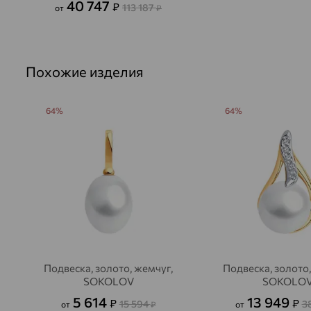
40 747
₽
113 187
от
₽
Похожие изделия
64%
64%
Подвеска, золото, жемчуг,
Подвеска, золото,
SOKOLOV
SOKOLO
5 614
13 949
₽
₽
15 594
3
от
₽
от