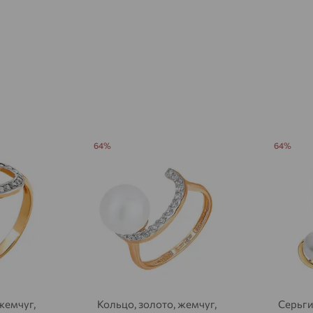
Азов
доставка
Акбулак
доставка
Аксай
доставка
Актаныш
доставка
Актюбинский, Азнакаевский район
доставка
Алагир
доставка
64%
64%
Алапаевск
доставка
Алатырь
доставка
Чувашия
Алдан
доставка
Алейск
доставка
Александров
доставка
жемчуг,
Кольцо, золото, жемчуг,
Серьги