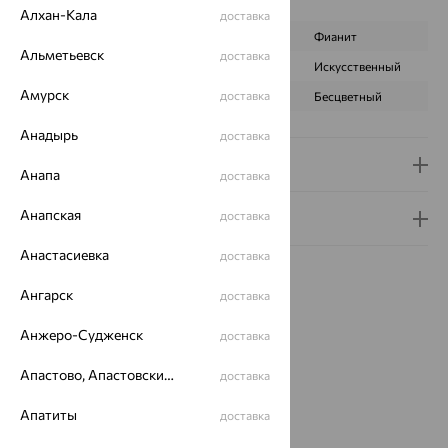
Характеристика вставки:
Алхан-Кала
доставка
ВИД КАМНЯ
Агат зеленый
Фианит
Альметьевск
доставка
ПРОИСХОЖДЕНИЕ
Натуральный
Искусственный
Амурск
доставка
ЦВЕТ
Зеленый
Бесцветный
Анадырь
доставка
Доставка и оплата
Анапа
доставка
Анапская
доставка
Гарантия и возврат
Анастасиевка
доставка
Ангарск
доставка
Анжеро-Судженск
доставка
Идеальный комплект
Апастово, Апастовский район
доставка
64%
Апатиты
доставка