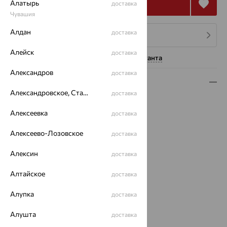
Купить
Алатырь
доставка
Чувашия
Алдан
доставка
4 платежа по 706
₽
Алейск
доставка
Нужна помощь консультанта
Александров
доставка
Описание
Александровское, Ставропольский край
доставка
Вид изделия:
классические
Вес:
Алексеевка
3.18 — 3.21
доставка
Металл:
Серебро
Алексеево-Лозовское
доставка
Проба:
925
Страна происхождения:
РОССИЯ
Алексин
доставка
Вставка:
Агат/друза агата
Вид покрытия:
родирование
Алтайское
доставка
Тип серег:
без подвесного элемента
Алупка
Цвет вставки:
доставка
Вес металла:
2.815 — 2.845
Алушта
доставка
Наименование цвета вставки:
Зеленый