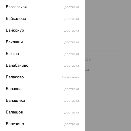
еще 3
Багаевская
доставка
Другие города
Байкалово
доставка
8 (800) 250-02-30
Заказать звонок
Байконур
доставка
Баклаши
доставка
Баксан
доставка
© ООО «Ювелирный дом «Кристалл»,
2009
– 2026
Архив акций
Архив изделий
Карта сайта
Балабаново
доставка
На информационном ресурсе применяются
рекомендательные технологии
Балаково
2 магазина
ОГРН 1044800168379
Политика конфеденциальности
Балахна
доставка
Разработка сайта —
CUBA
Балашиха
доставка
Балашов
доставка
Балезино
доставка