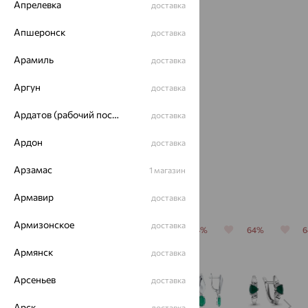
Апрелевка
доставка
Апшеронск
доставка
Арамиль
доставка
Аргун
доставка
Кольцо,
серебро,
Ардатов (рабочий поселок)
доставка
агат/
2 083
₽
друза
Ардон
доставка
агата
5 785
₽
Арзамас
1 магазин
Похожие изделия
Армавир
доставка
Армизонское
доставка
64%
64%
64%
64%
64%
Армянск
доставка
Арсеньев
доставка
Арск
доставка