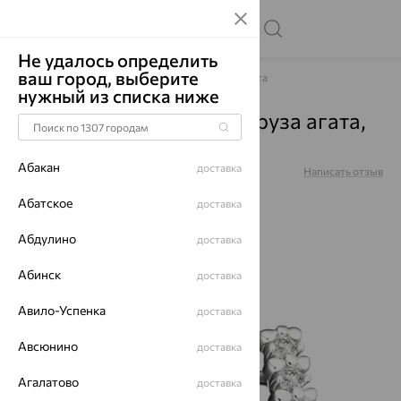
Не удалось определить
ваш город, выберите
Главная
Каталог
Серьги
Агат/друза агата
нужный из списка ниже
Серьги, серебро, агат/друза агата,
02-5718/00АГ-00
Абакан
доставка
Артикул:
02-5718/00АГ-00
Написать отзыв
Абатское
доставка
Абдулино
доставка
64%
Абинск
доставка
Авило-Успенка
доставка
Авсюнино
доставка
Агалатово
доставка