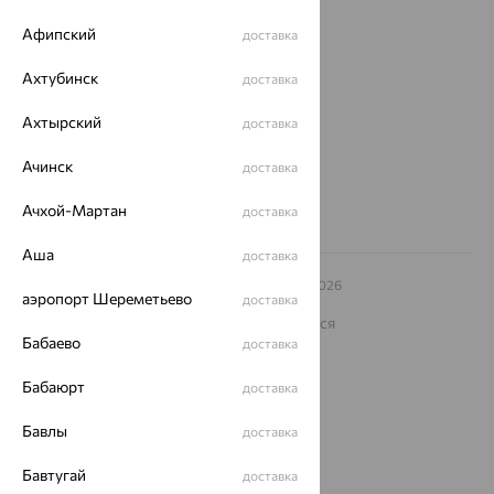
Афипский
Магазины и доставка
г. Липецк
доставка
ул. Зегеля, 27/2
Ахтубинск
доставка
еще 3
Другие города
Ахтырский
доставка
8 (800) 250-02-30
Заказать звонок
Ачинск
доставка
Ачхой-Мартан
доставка
Аша
доставка
© ООО «Ювелирный дом «Кристалл»,
2009
– 2026
аэропорт Шереметьево
доставка
Архив акций
Архив изделий
Карта сайта
На информационном ресурсе применяются
рекомендательные технологии
Бабаево
доставка
ОГРН 1044800168379
Бабаюрт
доставка
Политика конфеденциальности
Разработка сайта —
CUBA
Бавлы
доставка
Бавтугай
доставка