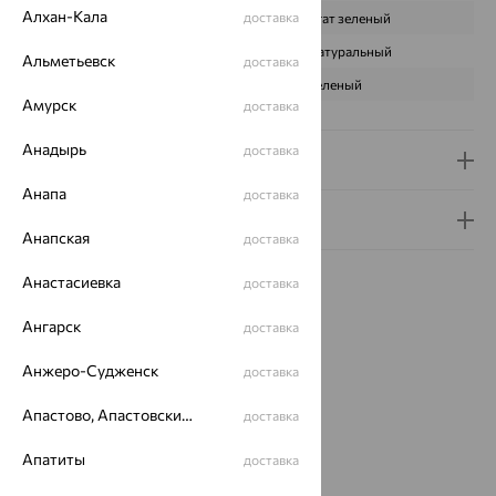
Алхан-Кала
доставка
ВИД КАМНЯ
Агат зеленый
ПРОИСХОЖДЕНИЕ
Натуральный
Альметьевск
доставка
ЦВЕТ
Зеленый
Амурск
доставка
Анадырь
доставка
Доставка и оплата
Анапа
доставка
Гарантия и возврат
Анапская
доставка
Анастасиевка
доставка
Ангарск
доставка
Идеальный комплект
Анжеро-Судженск
доставка
Апастово, Апастовский район
доставка
64%
Апатиты
доставка