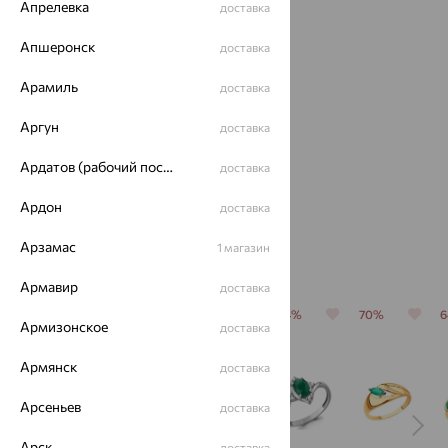
Апрелевка
доставка
Апшеронск
доставка
Арамиль
доставка
Кольцо,
Аргун
доставка
серебро,
агат/
Ардатов (рабочий поселок)
доставка
4 813
₽
друза
агата
13 369
₽
Ардон
доставка
Арзамас
1 магазин
С этим часто покупают
Армавир
доставка
64%
64%
64%
64%
70%
Армизонское
доставка
Армянск
доставка
Арсеньев
доставка
Арск
доставка