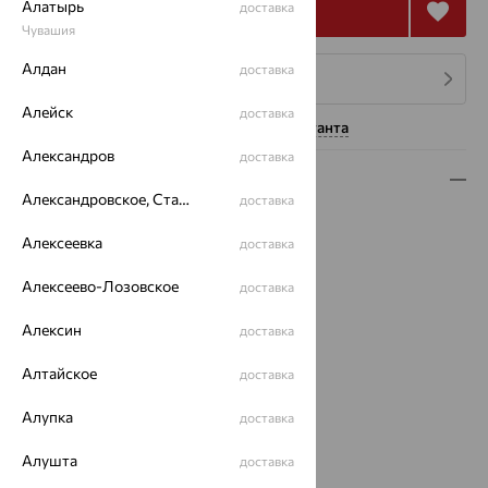
Алатырь
Купить
доставка
Чувашия
Алдан
доставка
4 платежа по 2 230
₽
Алейск
доставка
Нужна помощь консультанта
Александров
доставка
Описание
Александровское, Ставропольский край
доставка
Вид изделия:
коллекционные
Алексеевка
доставка
Вес:
4.48
Металл:
Серебро
Алексеево-Лозовское
доставка
Проба:
925
Страна происхождения:
РОССИЯ
Алексин
доставка
Вставка:
Агат/друза агата
Коллекции:
Времена года
Алтайское
доставка
Цвет вставки:
Алупка
доставка
Вес металла:
3.896
Наименование цвета вставки:
Зеленый
Алушта
доставка
Характеристика вставки: