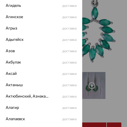
Агидель
доставка
Агинское
доставка
Агрыз
доставка
Адыгейск
доставка
Азов
доставка
Акбулак
доставка
Аксай
доставка
Актаныш
доставка
Актюбинский, Азнакаевский район
доставка
Алагир
доставка
8 919
₽
24 774
₽
Алапаевск
доставка