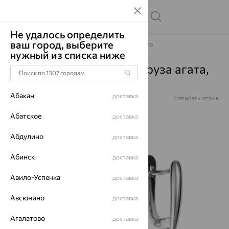
Не удалось определить
ваш город, выберите
Главная
Каталог
Серьги
Агат/друза агата
нужный из списка ниже
Серьги, серебро, агат/друза агата,
24-72-00535-212
Абакан
доставка
Артикул:
24-72-00535-212
Написать отзыв
Абатское
доставка
Абдулино
доставка
64%
Абинск
доставка
Авило-Успенка
доставка
Авсюнино
доставка
Агалатово
доставка