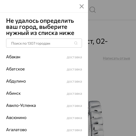
Не удалось определить
ваш город, выберите
Главная
Каталог
Серьги
Аметист
нужный из списка ниже
Серьги, серебро, аметист, 02-
5695/00АМ-00
Абакан
доставка
Артикул:
02-5695/00АМ-00
Написать отзыв
Абатское
доставка
Абдулино
доставка
Абинск
доставка
64%
Авило-Успенка
доставка
Авсюнино
доставка
Агалатово
доставка