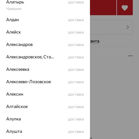
Алатырь
доставка
Купить
Чувашия
Алдан
доставка
4 платежа по 866
₽
Алейск
доставка
Нужна помощь консультанта
Александров
доставка
Описание
Александровское, Ставропольский край
доставка
Вид изделия:
классические
Алексеевка
доставка
Вес:
3.52 — 3.53
Алексеево-Лозовское
Металл:
Серебро
доставка
Проба:
925
Алексин
доставка
Страна происхождения:
РОССИЯ
Вставка:
Аметист
Алтайское
доставка
Вид покрытия:
родирование
Тип серег:
с подвесным элементом
Алупка
доставка
Цвет вставки:
Алушта
Вес металла:
3.2 — 3.21
доставка
Наименование цвета вставки:
Фиолетовый