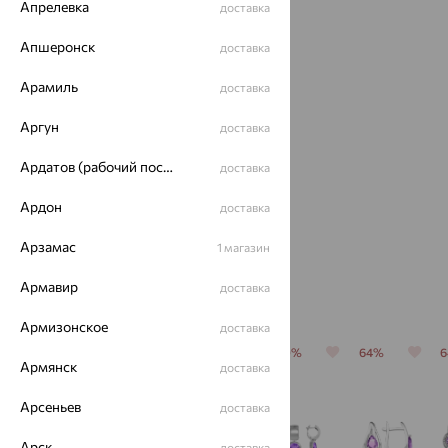
Апрелевка
доставка
Апшеронск
доставка
Арамиль
доставка
Аргун
доставка
Кольцо,
Ардатов (рабочий поселок)
доставка
серебро,
аметист
Ардон
доставка
1 948
₽
5 411
₽
Арзамас
1 магазин
Армавир
доставка
Похожие изделия
Армизонское
доставка
64%
70%
70%
70%
64%
Армянск
доставка
Арсеньев
доставка
Арск
доставка