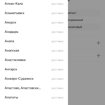
Алхан-Кала
доставка
Характеристика вставки:
Альметьевск
ВИД КАМНЯ
Аметист
доставка
ПРОИСХОЖДЕНИЕ
Натуральный
Амурск
доставка
ЦВЕТ
Фиолетовый
Анадырь
доставка
Анапа
доставка
Доставка и оплата
Анапская
доставка
Гарантия и возврат
Анастасиевка
доставка
Ангарск
доставка
Анжеро-Судженск
доставка
Идеальный комплект
Апастово, Апастовский район
доставка
Апатиты
доставка
64%