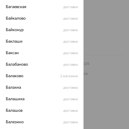
ул. Зегеля, 27/2
Багаевская
доставка
еще 3
Байкалово
доставка
Другие города
8 (800) 250-02-30
Байконур
доставка
Заказать звонок
Баклаши
доставка
Баксан
доставка
© ООО «Ювелирный дом «Кристалл»,
2009
– 2026
Балабаново
доставка
Архив акций
Архив изделий
Карта сайта
На информационном ресурсе применяются
Балаково
2 магазина
рекомендательные технологии
ОГРН 1044800168379
Балахна
доставка
Политика конфеденциальности
Балашиха
доставка
Разработка сайта —
CUBA
Балашов
доставка
Балезино
доставка