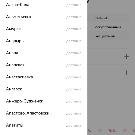
Наименование цвета вставки:
Фиолетовый
Алхан-Кала
доставка
Характеристика вставки:
Альметьевск
доставка
ВИД КАМНЯ
Аметист
Фианит
ПРОИСХОЖДЕНИЕ
Натуральный
Искусственный
Амурск
доставка
ЦВЕТ
Фиолетовый
Бесцветный
Анадырь
доставка
Анапа
доставка
Доставка и оплата
Анапская
доставка
Гарантия и возврат
Анастасиевка
доставка
Ангарск
доставка
Анжеро-Судженск
доставка
Похожие изделия
Апастово, Апастовский район
доставка
Апатиты
доставка
64%
64%
64%
64%
70%