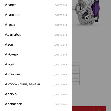
Агидель
доставка
Агинское
доставка
Агрыз
доставка
Адыгейск
доставка
Азов
доставка
Акбулак
доставка
Аксай
доставка
Актаныш
доставка
Актюбинский, Азнакаевский район
доставка
Алагир
от 2 790
доставка
₽
9 299
₽
Алапаевск
доставка