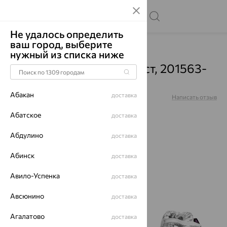
Не удалось определить
ваш город, выберите
Главная
Каталог
Серьги
Аметист
нужный из списка ниже
Серьги, серебро, аметист, 201563-
001-0019
Абакан
доставка
Артикул:
201563-001-0019
Написать отзыв
Абатское
доставка
Абдулино
доставка
70%
Абинск
доставка
Авило-Успенка
доставка
Авсюнино
доставка
Агалатово
доставка