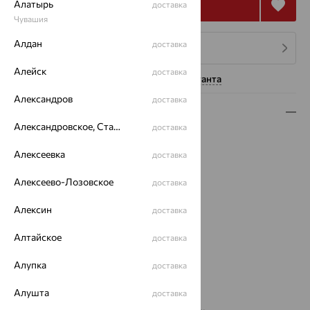
Купить
Алатырь
доставка
Чувашия
Алдан
доставка
4 платежа по 698
₽
Алейск
доставка
Нужна помощь консультанта
Александров
доставка
Описание
Александровское, Ставропольский край
доставка
Вид изделия:
пусеты
Вес:
Алексеевка
3.89 — 4.08
доставка
Металл:
Серебро
Алексеево-Лозовское
доставка
Проба:
925
Страна происхождения:
РОССИЯ
Алексин
доставка
Вставка:
Аметист
Вид покрытия:
родирование
Алтайское
доставка
Тип серег:
без подвесного элемента
Алупка
Бренд:
INTALIA
доставка
Цвет вставки:
Алушта
доставка
Вес металла:
3.15 — 3.35