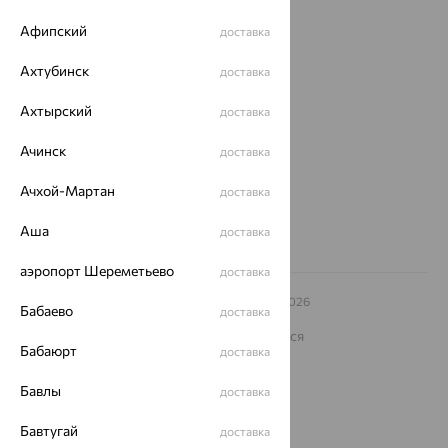
Покупателям
Афипский
доставка
О нас
Ахтубинск
доставка
Магазины и доставка
г. Липецк
ул. Зегеля, 27/2
Ахтырский
доставка
еще 3
Другие города
Ачинск
доставка
8 (800) 250-02-30
Заказать звонок
Ачхой-Мартан
доставка
Аша
доставка
аэропорт Шереметьево
доставка
© ООО «Ювелирный дом «Кристалл»,
2009
– 2026
Бабаево
доставка
Архив акций
Архив изделий
Карта сайта
На информационном ресурсе применяются
рекомендательные технологии
Бабаюрт
доставка
ОГРН 1044800168379
Бавлы
доставка
Политика конфеденциальности
Разработка сайта —
CUBA
Бавтугай
доставка