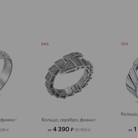
Агинское
доставка
Агрыз
доставка
Адыгейск
доставка
Азов
64%
70%
доставка
Акбулак
доставка
Аксай
доставка
Актаныш
доставка
Актюбинский, Азнакаевский район
доставка
Алагир
доставка
Кольцо,
Алапаевск
доставка
, фианит
Кольцо, серебро, фианит
4 390
1
Алатырь
₽
доставка
226
12 195
₽
от
₽
от
Чувашия