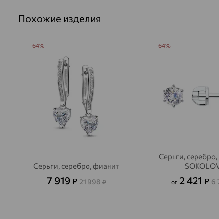
Похожие изделия
64%
64%
Серьги, серебро,
Серьги, серебро, фианит
SOKOLO
7 919
2 421
₽
₽
21 998
6 
₽
от