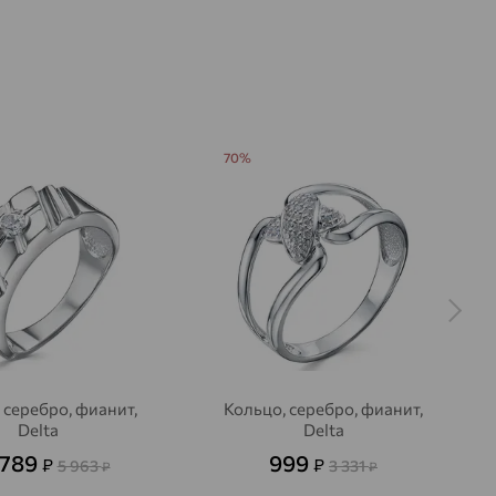
70%
 серебро, фианит,
Кольцо, серебро, фианит,
Delta
Delta
 789
999
₽
₽
5 963
3 331
₽
₽