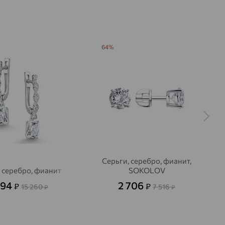
ДЕНИЕ
Искусственный
Искусственный
Бесцветный
Бесцветный
64%
Серьги, серебро, фианит,
 серебро, фианит
SOKOLOV
494
2 706
₽
₽
15 260
7 516
₽
₽