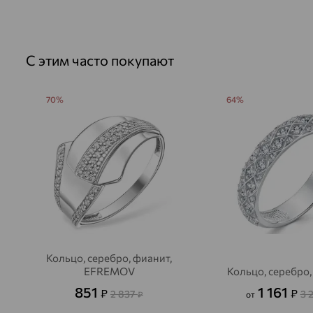
С этим часто покупают
70%
64%
Кольцо, серебро, фианит,
EFREMOV
Кольцо, серебро
851
1 161
₽
₽
2 837
3 
₽
от