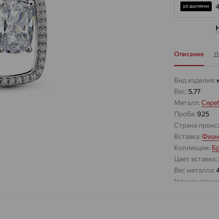
4
Описание
Д
Вид изделия:
Вес:
5.77
Металл:
Сере
Проба:
925
Страна проис
Вставка:
Фиан
Коллекции:
Б
Цвет вставки:
Вес металла:
Наименование
Характеристик
ВИД КАМН