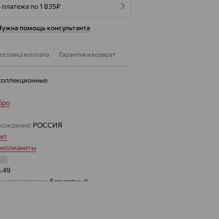
 платежа по 1 835
₽
Нужна помощь консультанта
оставка и оплата
Гарантия и возврат
коллекционные
бро
хождения:
РОССИЯ
ит
риллианиты
4.49
 цвета вставки:
Бесцветный
а вставки:
Я
Бриллианит
Фианит