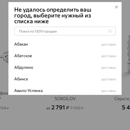
ПРОИСХОЖ
Не удалось определить ваш
ЦВЕТ
город, выберите нужный из
списка ниже
64%
64%
Абакан
доставка
Абатское
доставка
Абдулино
доставка
Абинск
доставка
Авило-Успенка
доставка
 фианит,
Серьги, серебро, фианит,
V
SOKOLOV
Серьги,
Авсюнино
доставка
2 791
5 
₽
724
7 753
₽
от
₽
Агалатово
доставка
Агидель
доставка