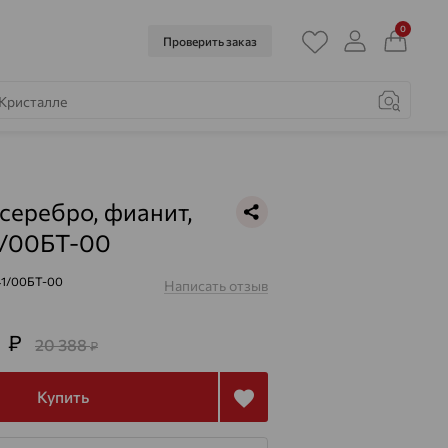
0
Проверить заказ
 серебро, фианит,
1/00БТ-00
41/00БТ-00
Написать отзыв
0
₽
20 388
₽
Купить