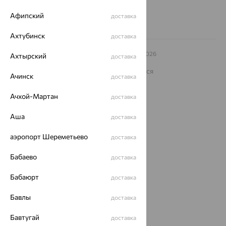
Афипский
доставка
Ахтубинск
доставка
© ООО «Ювелирный дом «Кристалл»,
2009
– 2026
Ахтырский
доставка
Архив акций
Архив изделий
Карта сайта
На информационном ресурсе применяются
Ачинск
доставка
рекомендательные технологии
ОГРН 1044800168379
Ачхой-Мартан
доставка
Политика конфеденциальности
Аша
доставка
Разработка сайта —
CUBA
аэропорт Шереметьево
доставка
Бабаево
доставка
Бабаюрт
доставка
Бавлы
доставка
Бавтугай
доставка