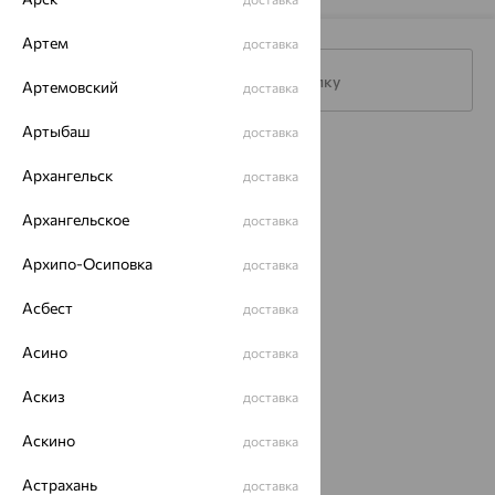
Артем
доставка
Подписаться на рассылку
Артемовский
доставка
Артыбаш
доставка
Каталог
Архангельск
доставка
Акции
Архангельское
доставка
Магазины
Архипо-Осиповка
доставка
Покупателям
Асбест
доставка
О нас
Асино
доставка
Магазины и доставка
г. Липецк
ул. Зегеля, 27/2
Аскиз
доставка
еще 3
Аскино
доставка
Другие города
8 (800) 250-02-30
Астрахань
доставка
Заказать звонок