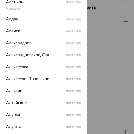
Алатырь
доставка
Нужна помощь консультанта
Чувашия
Алдан
доставка
Описание
Алейск
доставка
Вид изделия:
классические
Вес:
3.52 — 3.58
Александров
доставка
Металл:
Серебро
Проба:
925
Александровское, Ставропольский край
доставка
Страна происхождения:
РОССИЯ
Алексеевка
Вставка:
Фианит
доставка
Вид покрытия:
родирование
Алексеево-Лозовское
доставка
Тип серег:
без подвесного элемента
Бренд:
INTALIA
Алексин
доставка
Цвет вставки:
Вес металла:
2.87 — 2.93
Алтайское
доставка
Наименование цвета вставки:
Бесцветный
Алупка
доставка
Серьги Вид:
классические
Алушта
доставка
Доставка и оплата