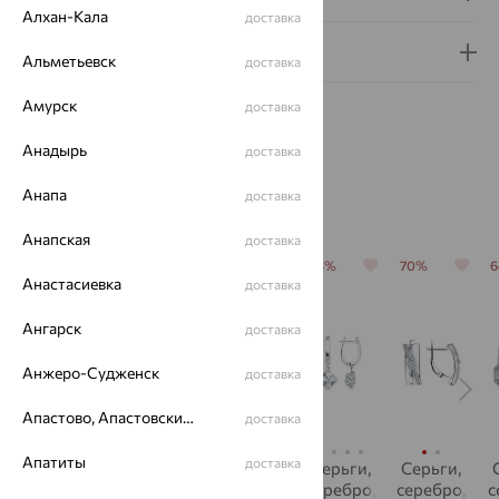
Алхан-Кала
доставка
Гарантия и возврат
Альметьевск
доставка
Амурск
доставка
Анадырь
доставка
Анапа
доставка
Похожие изделия
Анапская
доставка
70%
64%
64%
64%
70%
Анастасиевка
доставка
Ангарск
доставка
Анжеро-Судженск
доставка
Апастово, Апастовский район
доставка
Апатиты
доставка
Серьги,
Серьги,
Серьги,
Серьги,
Серьги,
серебро,
серебро,
серебро,
серебро,
серебро,
с