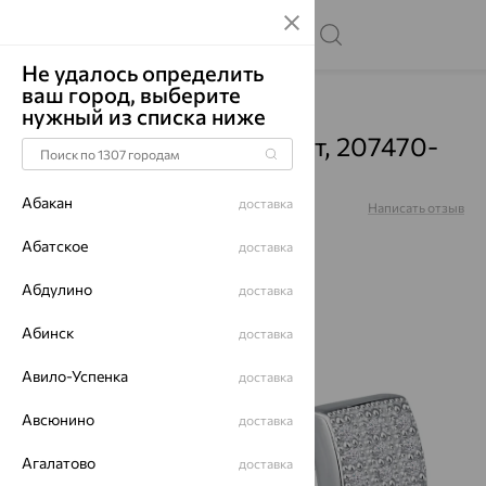
Не удалось определить
ваш город, выберите
Главная
Каталог
Серьги
Фианит
нужный из списка ниже
Серьги, серебро, фианит, 207470-
301-0019
Абакан
доставка
Артикул:
207470-301-0019
Написать отзыв
Купили 108 раз
Абатское
доставка
Абдулино
доставка
Абинск
доставка
64%
Авило-Успенка
доставка
Авсюнино
доставка
Агалатово
доставка