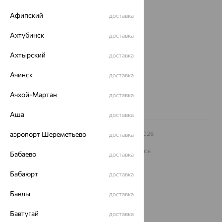
О нас
Афипский
доставка
Магазины и доставка
г. Липецк
ул. Зегеля, 27/2
Ахтубинск
доставка
еще 3
Ахтырский
доставка
Другие города
8 (800) 250-02-30
Ачинск
доставка
Заказать звонок
Ачхой-Мартан
доставка
Аша
доставка
© ООО «Ювелирный дом «Кристалл»,
аэропорт Шереметьево
2009
– 2026
доставка
Архив акций
Архив изделий
Карта сайта
На информационном ресурсе применяются
Бабаево
доставка
рекомендательные технологии
ОГРН 1044800168379
Бабаюрт
доставка
Политика конфеденциальности
Бавлы
доставка
Разработка сайта —
CUBA
Бавтугай
доставка