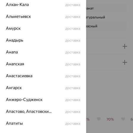
Алхан-Кала
доставка
ВИД КАМНЯ
Гранат
Альметьевск
доставка
ПРОИСХОЖДЕНИЕ
Натуральный
ЦВЕТ
Красный
Амурск
доставка
Анадырь
доставка
Доставка и оплата
Анапа
доставка
Гарантия и возврат
Анапская
доставка
Анастасиевка
доставка
Ангарск
доставка
Анжеро-Судженск
доставка
Похожие изделия
Апастово, Апастовский район
доставка
64%
64%
64%
64%
70%
Апатиты
доставка