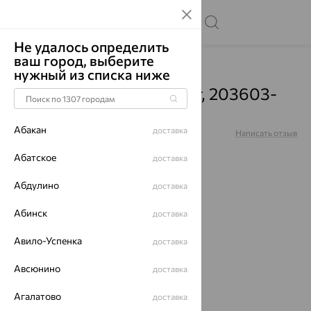
Не удалось определить
ваш город, выберите
Главная
Каталог
Серьги
Гранат
нужный из списка ниже
Серьги, серебро, гранат, 203603-
006-0019
Абакан
доставка
Артикул:
203603-006-0019
Написать отзыв
Абатское
доставка
Абдулино
доставка
Абинск
доставка
70%
Авило-Успенка
доставка
Авсюнино
доставка
Агалатово
доставка