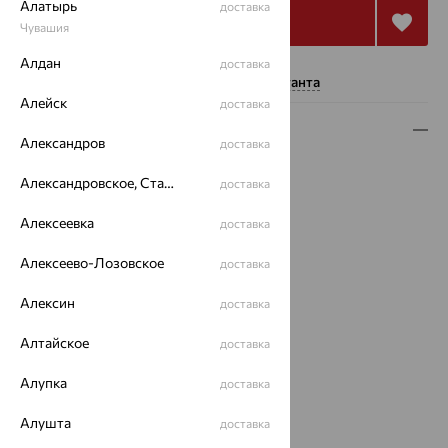
Алатырь
доставка
Купить
Чувашия
Алдан
доставка
Нужна помощь консультанта
Алейск
доставка
Описание
Александров
доставка
Вид изделия:
пусеты
Александровское, Ставропольский край
доставка
Вес:
1.15 — 1.16
Металл:
Серебро
Алексеевка
доставка
Проба:
925
Страна происхождения:
РОССИЯ
Алексеево-Лозовское
доставка
Вставка:
Гранат
Алексин
доставка
Вид покрытия:
родирование
Тип серег:
без подвесного элемента
Алтайское
доставка
Бренд:
INTALIA
Цвет вставки:
Алупка
доставка
Вес металла:
1.09 — 1.1
Наименование цвета вставки:
Красный
Алушта
доставка
Характеристика вставки: