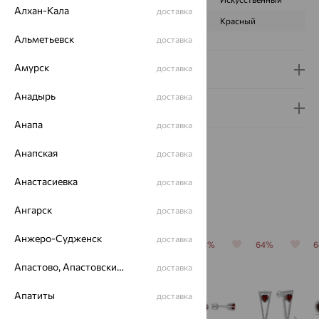
Алхан-Кала
доставка
ЦВЕТ
Красный
Красный
Альметьевск
доставка
Амурск
доставка
Доставка и оплата
Анадырь
доставка
Гарантия и возврат
Анапа
доставка
Анапская
доставка
Анастасиевка
доставка
Похожие изделия
Ангарск
доставка
Анжеро-Судженск
доставка
70%
70%
64%
64%
64%
Апастово, Апастовский район
доставка
Апатиты
доставка