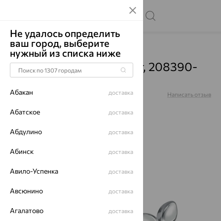
Не удалось определить
ваш город, выберите
Главная
Каталог
Серьги
Гранат
нужный из списка ниже
Серьги, серебро, гранат, 208390-
901-0019
Абакан
доставка
Артикул:
208390-901-0019
Написать отзыв
Абатское
доставка
Абдулино
доставка
Абинск
доставка
70%
Авило-Успенка
доставка
Авсюнино
доставка
Агалатово
доставка