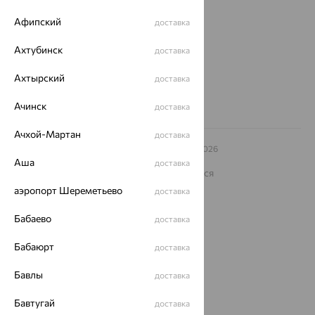
ул. Зегеля, 27/2
еще 3
Афипский
доставка
Другие города
Ахтубинск
доставка
8 (800) 250-02-30
Заказать звонок
Ахтырский
доставка
Ачинск
доставка
Ачхой-Мартан
доставка
© ООО «Ювелирный дом «Кристалл»,
2009
– 2026
Архив акций
Архив изделий
Карта сайта
Аша
доставка
На информационном ресурсе применяются
рекомендательные технологии
аэропорт Шереметьево
доставка
ОГРН 1044800168379
Политика конфеденциальности
Бабаево
доставка
Разработка сайта —
CUBA
Бабаюрт
доставка
Бавлы
доставка
Бавтугай
доставка