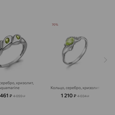
70%
серебро, хризолит,
Aquamarine
Кольцо, серебро, хризолит
 461
1 210
₽
₽
4 059
4 034
₽
₽