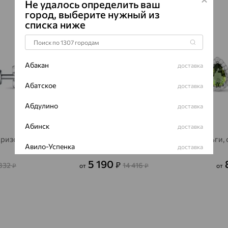
Не удалось определить ваш
ПРОИСХОЖ
город, выберите нужный из
ЦВЕТ
списка ниже
64%
64%
Абакан
доставка
Абатское
доставка
Абдулино
доставка
Абинск
доставка
хризолит,
Серьги, серебро, хризолит,
Серьги, 
Авило-Успенка
доставка
SOKOLOV
5 190
₽
 832
14 416
₽
от
₽
от
Авсюнино
доставка
Агалатово
доставка
Агидель
доставка
Агинское