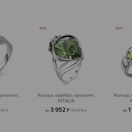
доставка
Агрыз
доставка
Адыгейск
доставка
64%
64%
Азов
доставка
Акбулак
доставка
Аксай
доставка
Актаныш
доставка
Актюбинский, Азнакаевский район
доставка
Алагир
доставка
хризолит,
Кольцо, серебро, хризолит,
Кольцо, 
INTALIA
Алапаевск
доставка
3 952
1
₽
767
10 979
₽
от
₽
от
Алатырь
доставка
Чувашия