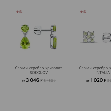
64%
64%
Серьги, серебро, хризолит,
Серьги, серебро, 
SOKOLOV
INTALIA
3 046
1 020
₽
₽
8 460
2
от
₽
от