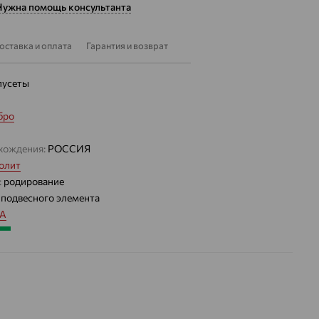
Нужна помощь консультанта
оставка и оплата
Гарантия и возврат
пусеты
бро
хождения:
РОССИЯ
олит
:
родирование
 подвесного элемента
IA
.12
 цвета вставки:
Зеленый
а вставки:
Я
Хризолит