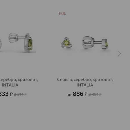
ДЕНИЕ
Натуральный
Зеленый
64%
серебро, хризолит,
Серьги, серебро, хризолит,
INTALIA
INTALIA
833
886
₽
₽
2 314
2 461
₽
от
₽