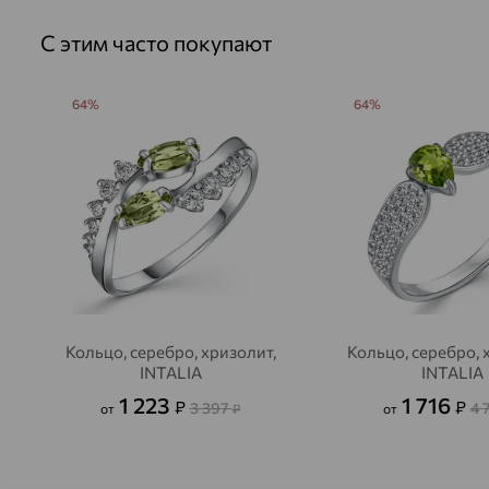
С этим часто покупают
64%
64%
Кольцо, серебро, хризолит,
Кольцо, серебро, 
INTALIA
INTALIA
1 223
1 716
₽
₽
3 397
4 
от
₽
от