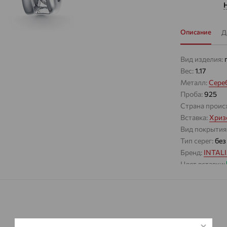
Описание
Д
Вид изделия:
Вес:
1.17
Металл:
Сере
Проба:
925
Страна проис
Вставка:
Хриз
Вид покрытия
Тип серег:
без
Бренд:
INTAL
Цвет вставки:
Вес металла:
1
Наименование
Характеристик
ВИД КАМН