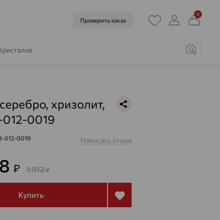
0
Проверить заказ
 серебро, хризолит,
-012-0019
3-012-0019
Написать отзыв
88
₽
1 912
₽
Купить