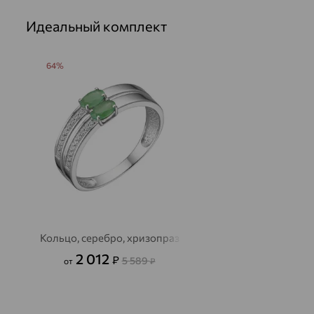
Идеальный комплект
64%
Кольцо, серебро, хризопраз
2 012
₽
5 589
от
₽