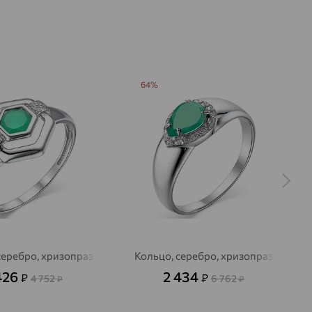
64%
серебро, хризопраз
Кольцо, серебро, хризопраз
426
2 434
₽
₽
4 752
6 762
₽
₽