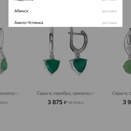
Абинск
доставка
64%
64%
Авило-Успенка
доставка
Авсюнино
доставка
Агалатово
доставка
Агидель
доставка
Агинское
доставка
Агрыз
доставка
Адыгейск
хризопраз
Серьги, серебро, хризопраз
Серьги, 
доставка
3 875
3 
₽
594
10 764
₽
₽
Азов
доставка
Акбулак
доставка
Аксай
доставка