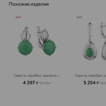
Похожие изделия
64%
64%
Серьги, серебро, хризопраз
Серьги, серебро, 
4 397
5 254
₽
₽
12 213
14 
₽