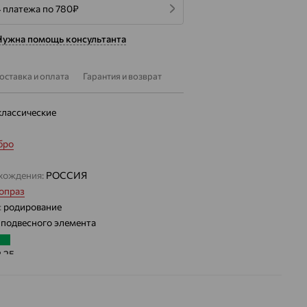
4 платежа по 780
₽
Нужна помощь консультанта
оставка и оплата
Гарантия и возврат
классические
бро
хождения:
РОССИЯ
опраз
:
родирование
 подвесного элемента
2.25
 цвета вставки:
Зеленый
а вставки: