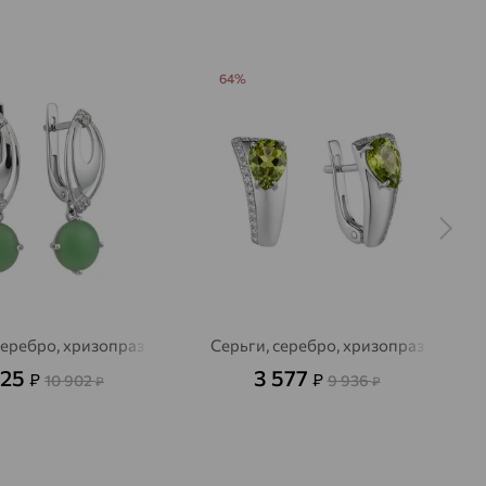
64%
серебро, хризопраз
Серьги, серебро, хризопраз
925
3 577
₽
₽
10 902
9 936
₽
₽