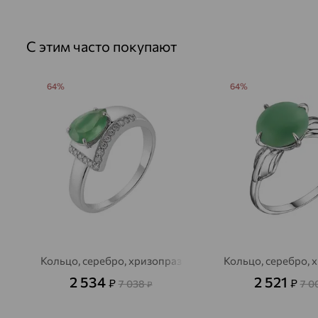
С этим часто покупают
64%
64%
Кольцо, серебро, хризопраз
Кольцо, серебро, 
2 534
2 521
₽
₽
7 038
7 0
₽