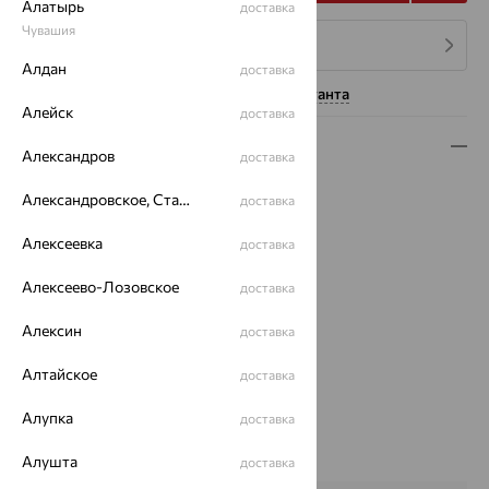
Алатырь
доставка
Чувашия
4 платежа по 1 050
₽
Алдан
доставка
Нужна помощь консультанта
Алейск
доставка
Описание
Александров
доставка
Вид изделия:
классические
Александровское, Ставропольский край
доставка
Вес:
3.38
Металл:
Серебро
Алексеевка
доставка
Проба:
925
Алексеево-Лозовское
Страна происхождения:
РОССИЯ
доставка
Вставка:
Хризопраз
Алексин
доставка
Вид покрытия:
родирование
Тип серег:
без подвесного элемента
Алтайское
доставка
Цвет вставки:
Вес металла:
2.58
Алупка
доставка
Наименование цвета вставки:
Зеленый
Алушта
Характеристика вставки:
доставка