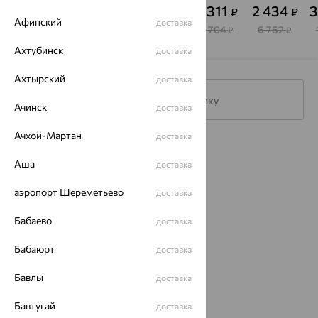
хризопраз
хризопраз
хризопраз
хризопраз
хризопраз
х
2 268
2 497
2 360
2 311
2 434
3
₽
₽
₽
₽
₽
Афипский
доставка
7 560
6 935
6 555
7 704
6 762
₽
₽
₽
₽
₽
Ахтубинск
доставка
Ахтырский
доставка
Подписаться на рассылку
Ачинск
доставка
Ачхой-Мартан
доставка
Каталог
Аша
доставка
Акции
аэропорт Шереметьево
доставка
Доставка
Бабаево
доставка
Покупателям
Бабаюрт
доставка
О нас
Бавлы
доставка
Магазины и доставка
г. Липецк
ул. Зегеля, 27/2
Бавтугай
доставка
еще 3