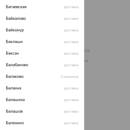
Другие города
Багаевская
доставка
8 (800) 250-02-30
Заказать звонок
Байкалово
доставка
Байконур
доставка
Баклаши
доставка
© ООО «Ювелирный дом «Кристалл»,
2009
– 2026
Баксан
доставка
Архив акций
Архив изделий
Карта сайта
На информационном ресурсе применяются
рекомендательные технологии
Балабаново
доставка
ОГРН 1044800168379
Балаково
2 магазина
Политика конфеденциальности
Разработка сайта —
CUBA
Балахна
доставка
Балашиха
доставка
Балашов
доставка
Балезино
доставка