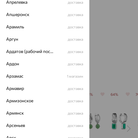
Апрелевка
доставка
Апшеронск
доставка
Арамиль
доставка
Кольцо,
Аргун
доставка
серебро,
хризопраз
3 242
Ардатов (рабочий поселок)
₽
доставка
от
9 005
₽
Ардон
доставка
Похожие изделия
Арзамас
1 магазин
Армавир
доставка
64%
64%
64%
64%
64%
Армизонское
доставка
Армянск
доставка
Арсеньев
доставка
Арск
доставка