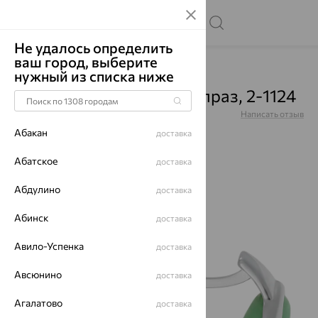
Не удалось определить
ваш город, выберите
Главная
Каталог
Серьги
Хризопраз
нужный из списка ниже
Серьги, серебро, хризопраз, 2-1124
Артикул:
2-1124
Написать отзыв
Абакан
доставка
Абатское
доставка
Абдулино
64%
доставка
Абинск
доставка
Авило-Успенка
доставка
Авсюнино
доставка
Агалатово
доставка