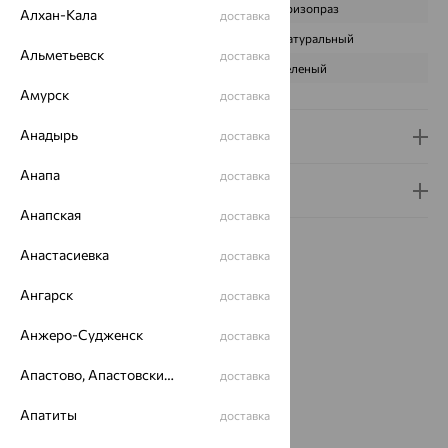
ВИД КАМНЯ
Хризопраз
Алхан-Кала
доставка
ПРОИСХОЖДЕНИЕ
Натуральный
Альметьевск
доставка
ЦВЕТ
Зеленый
Амурск
доставка
Анадырь
Доставка и оплата
доставка
Анапа
доставка
Гарантия и возврат
Анапская
доставка
Анастасиевка
доставка
Ангарск
доставка
Идеальный комплект
Анжеро-Судженск
доставка
Апастово, Апастовский район
доставка
64%
Апатиты
доставка