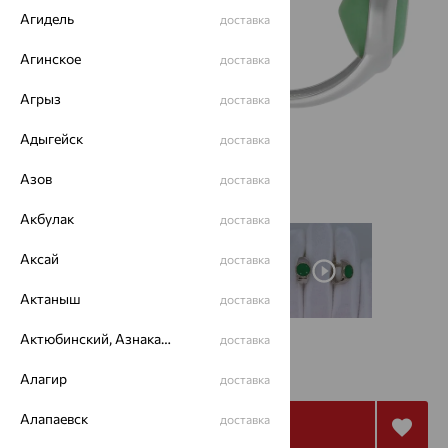
Агидель
доставка
Агинское
доставка
Агрыз
доставка
Адыгейск
доставка
Азов
доставка
Акбулак
доставка
Аксай
доставка
Актаныш
доставка
Актюбинский, Азнакаевский район
доставка
4 198
₽
11 661
₽
Алагир
доставка
Алапаевск
доставка
Купить