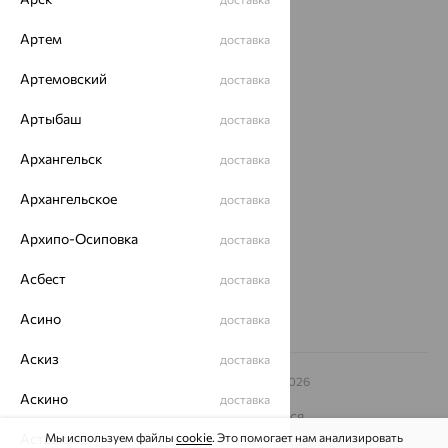
Акции
Артем
доставка
Магазины
Артемовский
доставка
Покупателям
О нас
Артыбаш
доставка
Магазины и доставка
г. Липецк
Архангельск
доставка
ул. Зегеля, 27/2
еще 3
Архангельское
доставка
Другие города
Архипо-Осиповка
доставка
8 (800) 250-02-30
Заказать звонок
Асбест
доставка
Асино
доставка
Аскиз
доставка
© ООО «Ювелирный дом «Кристалл»,
2009
– 2026
Архив акций
Аскино
Архив изделий
Карта сайта
доставка
На информационном ресурсе применяются
рекомендательные технологии
Астрахань
Мы используем файлы
cookie
. Это помогает нам анализировать
доставка