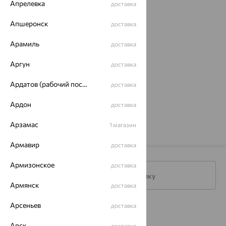
Апрелевка
доставка
Апшеронск
доставка
Арамиль
доставка
Аргун
доставка
Ардатов (рабочий поселок)
доставка
Кольцо, серебро,
кварц, Kabarovsky
Ардон
доставка
11 480
₽
32 800
₽
Арзамас
1 магазин
Армавир
доставка
Армизонское
доставка
Подписаться на рассылку
Армянск
доставка
Арсеньев
доставка
Каталог
Арск
доставка