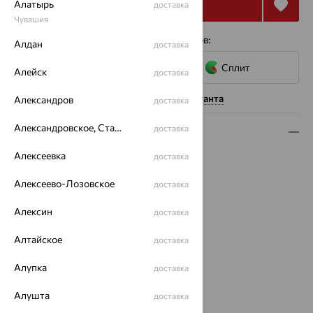
Купить
Алатырь
доставка
Чувашия
4 платежа по 3 430
₽
с помощью сервисов:
Алдан
доставка
Сплит
Алейск
доставка
Нужна помощь консультанта
Александров
доставка
Александровское, Ставропольский край
доставка
Описание
Алексеевка
доставка
Вид изделия:
коллекционные
Вес:
15.19
Алексеево-Лозовское
доставка
Металл:
Серебро
Проба:
925
Алексин
доставка
Страна происхождения:
РОССИЯ
Вставка:
Кварц
Алтайское
доставка
Коллекции:
Kabarovsky
Алупка
доставка
Бренд:
Kabarovsky
Цвет вставки:
Алушта
доставка
Вес металла:
10.53