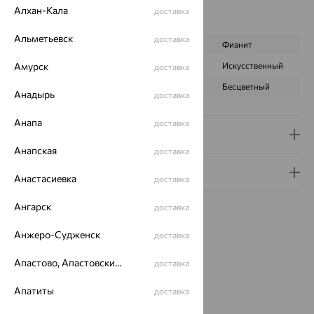
Наименование цвета вставки:
Розовый
Алхан-Кала
доставка
Характеристика вставки:
Альметьевск
доставка
ВИД КАМНЯ
Кварц розовый
Фианит
Амурск
ПРОИСХОЖДЕНИЕ
Натуральный
Искусственный
доставка
ЦВЕТ
Розовый
Бесцветный
Анадырь
доставка
Анапа
доставка
Доставка и оплата
Анапская
доставка
Гарантия и возврат
Анастасиевка
доставка
Ангарск
доставка
Анжеро-Судженск
доставка
Апастово, Апастовский район
доставка
Идеальный комплект
Апатиты
доставка
65%