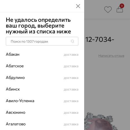
0
Не удалось определить
ваш город, выберите
Главная
Каталог
Серьги
Кварц
нужный из списка ниже
Серьги, серебро, кварц, 12-7034-
9300
Абакан
доставка
Артикул:
12-7034-9300
Написать отзыв
Абатское
доставка
Абдулино
доставка
65%
Абинск
доставка
Авило-Успенка
доставка
Авсюнино
доставка
Агалатово
доставка