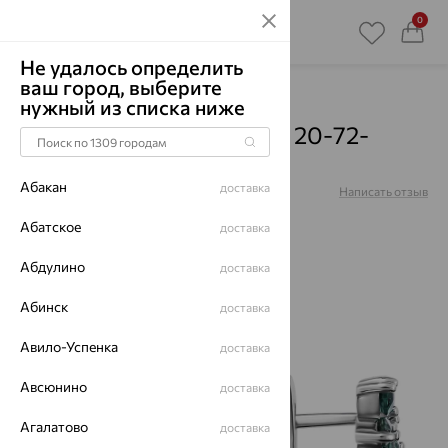
0
Не удалось определить
ваш город, выберите
Главная
Каталог
Серьги
Кварц
нужный из списка ниже
Серьги, серебро, кварц, 20-72-
00647-204
Абакан
доставка
Артикул:
20-72-00647-204
Написать отзыв
Абатское
доставка
Абдулино
доставка
64%
Абинск
доставка
Авило-Успенка
доставка
Авсюнино
доставка
Агалатово
доставка