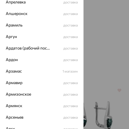
Апрелевка
доставка
Апшеронск
доставка
Арамиль
доставка
Кольцо, серебро,
Аргун
доставка
кварц
Ардатов (рабочий поселок)
доставка
5 155
₽
14 319
₽
Ардон
доставка
Арзамас
1 магазин
Похожие изделия
Армавир
доставка
64%
64%
Армизонское
доставка
Армянск
доставка
Арсеньев
доставка
Арск
доставка