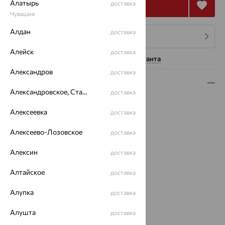
Алатырь
Купить
доставка
Чувашия
Алдан
доставка
4 платежа по 2 087
₽
Алейск
доставка
Нужна помощь консультанта
Александров
доставка
Описание
Александровское, Ставропольский край
доставка
Вид изделия:
коллекционные
Алексеевка
доставка
Вес:
4.53
Металл:
Серебро
Алексеево-Лозовское
доставка
Проба:
925
Страна происхождения:
РОССИЯ
Алексин
доставка
Вставка:
Кварц
Коллекции:
Времена года
Алтайское
доставка
Цвет вставки:
Алупка
доставка
Вес металла:
4.093
Наименование цвета вставки:
Зеленый
Алушта
доставка
Характеристика вставки: