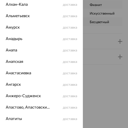
Алхан-Кала
доставка
ВИД КАМНЯ
Кварц
Фианит
ПРОИСХОЖДЕНИЕ
Натуральный
Искусственный
Альметьевск
доставка
ЦВЕТ
Зеленый
Бесцветный
Амурск
доставка
Анадырь
доставка
Доставка и оплата
Анапа
доставка
Гарантия и возврат
Анапская
доставка
Анастасиевка
доставка
Ангарск
доставка
Идеальный комплект
Анжеро-Судженск
доставка
Апастово, Апастовский район
доставка
64%
Апатиты
доставка