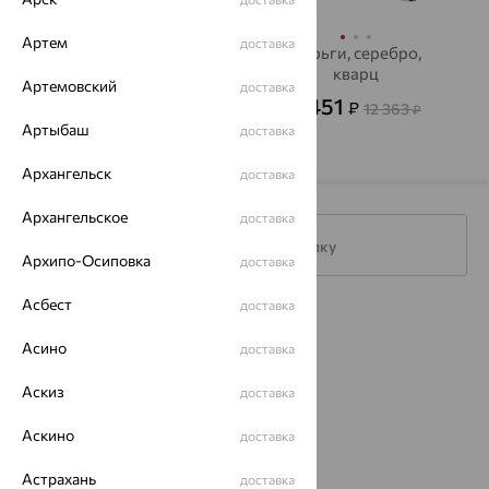
Артем
доставка
Серьги, серебро,
Серьги, серебро,
кварц
кварц
Артемовский
доставка
7 589
4 451
₽
₽
21 080
12 363
₽
₽
Артыбаш
доставка
Архангельск
доставка
Архангельское
доставка
Подписаться на рассылку
Архипо-Осиповка
доставка
Асбест
доставка
Каталог
Асино
доставка
Акции
Аскиз
доставка
Доставка
Аскино
доставка
Покупателям
Астрахань
доставка
О нас