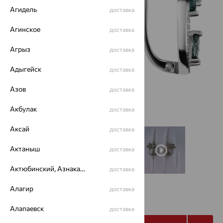
Агидель
доставка
Агинское
доставка
Агрыз
доставка
Адыгейск
доставка
Азов
доставка
Акбулак
доставка
Аксай
доставка
Актаныш
доставка
Актюбинский, Азнакаевский район
доставка
Алагир
доставка
8 346
₽
23 184
₽
Алапаевск
доставка