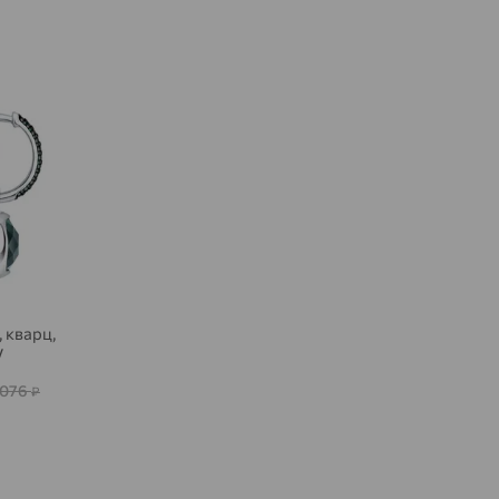
Агинское
доставка
Агрыз
доставка
Адыгейск
доставка
Азов
доставка
Акбулак
доставка
Аксай
доставка
Актаныш
доставка
Актюбинский, Азнакаевский район
 кварц,
доставка
V
Алагир
доставка
 076
₽
Алапаевск
доставка
Алатырь
доставка
Чувашия