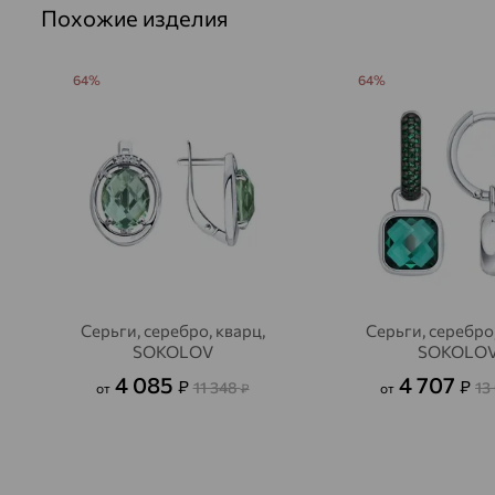
Похожие изделия
64%
64%
Серьги, серебро, кварц,
Серьги, серебро,
SOKOLOV
SOKOLO
4 085
4 707
₽
₽
11 348
13
от
₽
от