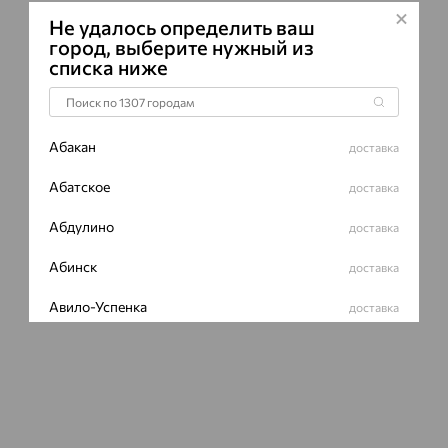
Не удалось определить ваш
ВИД КАМН
город, выберите нужный из
списка ниже
ПРОИСХОЖ
ЦВЕТ
Абакан
доставка
Абатское
доставка
Абдулино
доставка
Абинск
доставка
Авило-Успенка
доставка
Авсюнино
доставка
Агалатово
доставка
Агидель
доставка