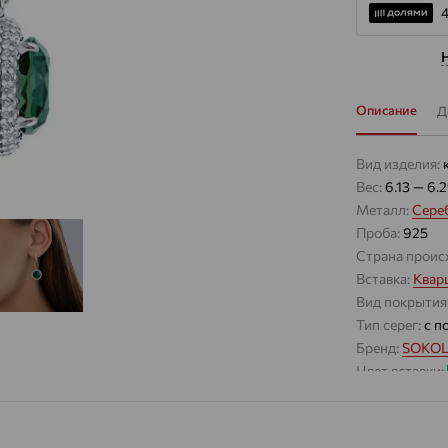
4
Описание
Д
Вид изделия:
Вес:
6.13 — 6.
Металл:
Сере
Проба:
925
Страна проис
Вставка:
Квар
Вид покрытия
Тип серег:
с п
Бренд:
SOKO
Цвет вставки:
Вес металла:
Наименование
Характеристик