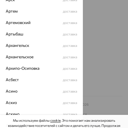
Магазины
Артем
доставка
Покупателям
Артемовский
доставка
О нас
Артыбаш
доставка
Магазины и доставка
г. Липецк
Архангельск
доставка
ул. Зегеля, 27/2
еще 3
Архангельское
доставка
Другие города
8 (800) 250-02-30
Архипо-Осиповка
доставка
Заказать звонок
Асбест
доставка
Асино
доставка
Аскиз
доставка
© ООО «Ювелирный дом «Кристалл»,
2009
– 2026
Архив акций
Архив изделий
Карта сайта
Аскино
На информационном ресурсе применяются
доставка
рекомендательные технологии
Мы используем файлы
cookie
. Это помогает нам анализировать
Астрахань
взаимодействие посетителей с сайтом и делать его лучше. Продолжая
доставка
ОГРН 1044800168379