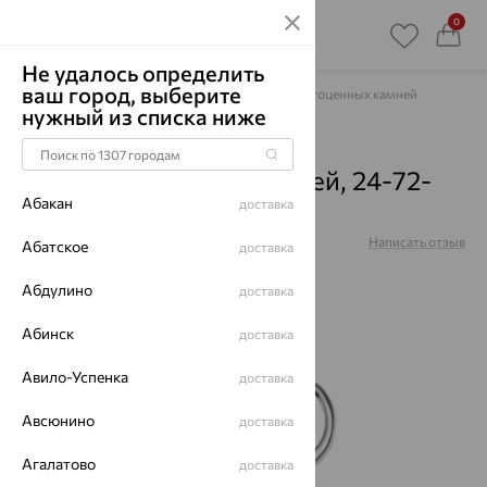
0
Не удалось определить
ваш город, выберите
Главная
Каталог
Серьги
Микс полудрагоценных камней
нужный из списка ниже
Серьги, серебро, микс
полудрагоценных камней, 24-72-
Абакан
доставка
00032-210
Артикул:
24-72-00032-210
Написать отзыв
Абатское
доставка
Абдулино
доставка
Абинск
доставка
65%
Авило-Успенка
доставка
Авсюнино
доставка
Агалатово
доставка