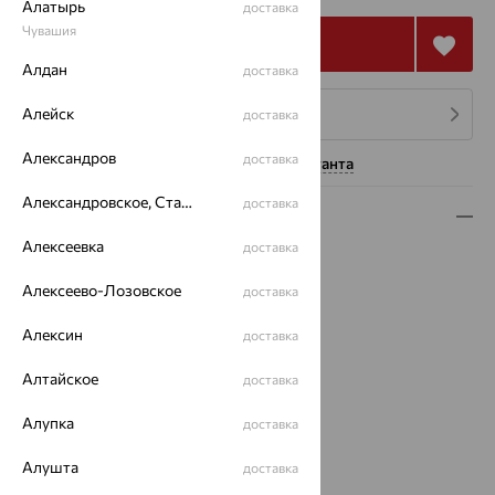
Алатырь
доставка
Чувашия
Купить
Алдан
доставка
Алейск
4 платежа по 2 181
₽
доставка
Александров
доставка
Нужна помощь консультанта
Александровское, Ставропольский край
доставка
Описание
Алексеевка
доставка
Вид изделия:
коллекционные
Вес:
6.39
Алексеево-Лозовское
доставка
Металл:
Серебро
Проба:
Алексин
925
доставка
Страна происхождения:
РОССИЯ
Алтайское
доставка
Вставка:
Микс полудрагоценных камней
Коллекции:
Времена года
Алупка
доставка
Цвет вставки:
Вес металла:
4.875 — 4.879
Алушта
доставка
Наименование цвета вставки:
Микс