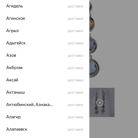
Агидель
доставка
Агинское
доставка
Агрыз
доставка
Адыгейск
доставка
Азов
доставка
Акбулак
доставка
Аксай
доставка
Актаныш
доставка
Актюбинский, Азнакаевский район
доставка
Алагир
доставка
8 722
Алапаевск
доставка
₽
24 921
₽