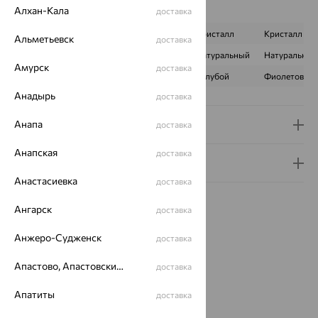
Алхан-Кала
Характеристика вставки:
доставка
ВИД КАМНЯ
Кварц
Кристалл
Кристалл
Альметьевск
доставка
ПРОИСХОЖДЕНИЕ
Натуральный
Натуральный
Натуральный
Амурск
доставка
ЦВЕТ
Голубой
Голубой
Фиолетовый
Анадырь
доставка
Анапа
Доставка и оплата
доставка
Анапская
доставка
Гарантия и возврат
Анастасиевка
доставка
Ангарск
доставка
Анжеро-Судженск
доставка
Похожие изделия
Апастово, Апастовский район
доставка
Апатиты
доставка
65%