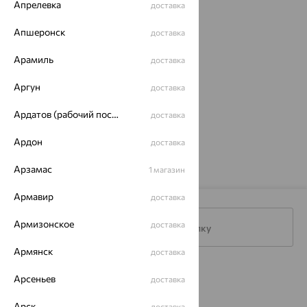
Апрелевка
доставка
Апшеронск
доставка
Арамиль
доставка
Аргун
доставка
Серьги, серебро, микс
Ардатов (рабочий поселок)
доставка
полудрагоценных
камней
7 638
₽
Ардон
21 823
доставка
₽
Арзамас
1 магазин
Армавир
доставка
Армизонское
доставка
Подписаться на рассылку
Армянск
доставка
Каталог
Арсеньев
доставка
Акции
Арск
доставка