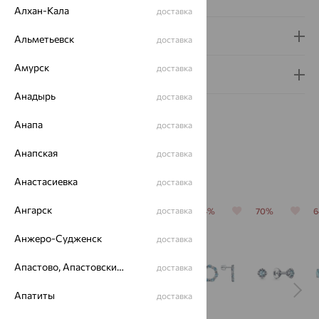
Алхан-Кала
доставка
Доставка и оплата
Альметьевск
доставка
Амурск
доставка
Гарантия и возврат
Анадырь
доставка
Анапа
доставка
Анапская
доставка
Похожие изделия
Анастасиевка
доставка
Ангарск
доставка
64%
64%
70%
64%
70%
Анжеро-Судженск
доставка
Апастово, Апастовский район
доставка
Апатиты
доставка