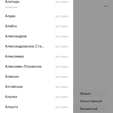
Алатырь
доставка
Описание
Чувашия
Вид изделия:
Алдан
пусеты
доставка
Вес:
1.54 — 1.59
Алейск
доставка
Металл:
Серебро
Проба:
925
Александров
доставка
Страна происхождения:
РОССИЯ
Вставка:
Топаз
Александровское, Ставропольский край
доставка
Вид покрытия:
родирование
Алексеевка
Тип серег:
без подвесного элемента
доставка
Бренд:
INTALIA
Алексеево-Лозовское
доставка
Цвет вставки:
Вес металла:
1.4 — 1.45
Алексин
доставка
Наименование цвета вставки:
Голубой
Характеристика вставки:
Алтайское
доставка
ВИД КАМНЯ
Топаз S
Фианит
Алупка
доставка
ПРОИСХОЖДЕНИЕ
Искусственный
Искусственный
Алушта
доставка
ЦВЕТ
Голубой
Бесцветный