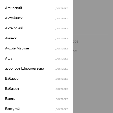
Другие города
Афипский
доставка
8 (800) 250-02-30
Заказать звонок
Ахтубинск
доставка
Ахтырский
доставка
Ачинск
доставка
© ООО «Ювелирный дом «Кристалл»,
2009
– 2026
Архив акций
Архив изделий
Карта сайта
Ачхой-Мартан
доставка
На информационном ресурсе применяются
рекомендательные технологии
Аша
доставка
ОГРН 1044800168379
Политика конфеденциальности
аэропорт Шереметьево
доставка
Разработка сайта —
CUBA
Бабаево
доставка
Бабаюрт
доставка
Бавлы
доставка
Бавтугай
доставка