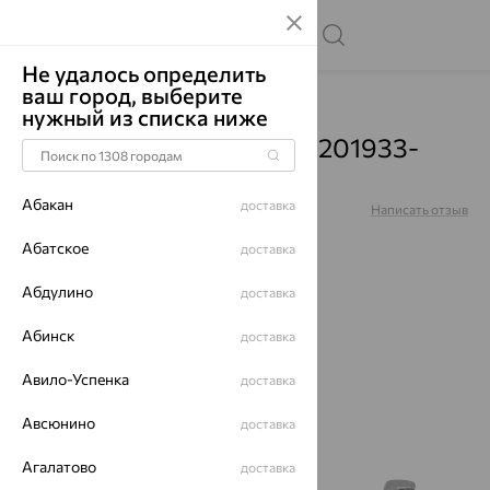
Не удалось определить
ваш город, выберите
Главная
Каталог
Серьги
Топаз
нужный из списка ниже
Серьги, серебро, топаз, 201933-
101-0019
Абакан
доставка
Артикул:
201933-101-0019
Написать отзыв
Абатское
доставка
Абдулино
доставка
Абинск
доставка
70%
Авило-Успенка
доставка
Авсюнино
доставка
Агалатово
доставка