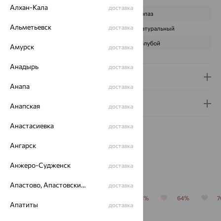
Алхан-Кала
доставка
ВИД КАМНЯ
Топаз
Альметьевск
доставка
ПРОИСХОЖДЕНИЕ
Натуральный
ЦВЕТ
Голубой
Амурск
доставка
Анадырь
доставка
Доставка и оплата
Анапа
доставка
Гарантия и возврат
Анапская
доставка
Анастасиевка
доставка
Ангарск
доставка
Анжеро-Судженск
доставка
Похожие изделия
Апастово, Апастовский район
доставка
70%
64%
70%
64%
64%
Апатиты
доставка