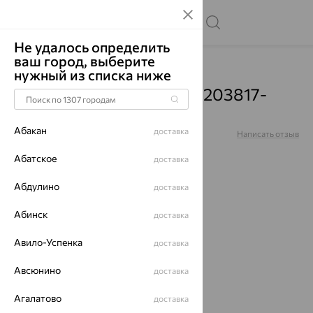
Не удалось определить
ваш город, выберите
Главная
Каталог
Серьги
Топаз
нужный из списка ниже
Серьги, серебро, топаз, 203817-
002-0019
Абакан
доставка
Артикул:
203817-002-0019
Написать отзыв
Абатское
доставка
Абдулино
доставка
Абинск
доставка
64%
Авило-Успенка
доставка
Авсюнино
доставка
Агалатово
доставка