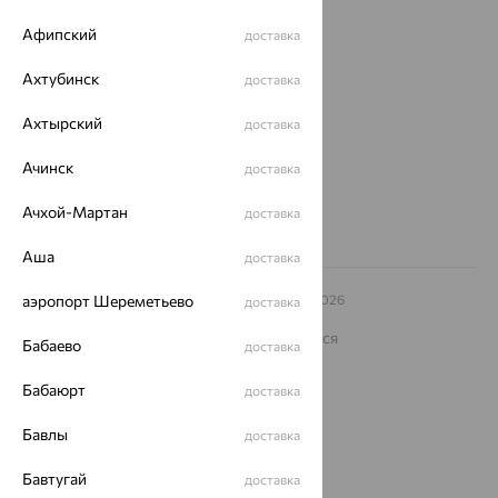
О нас
Афипский
доставка
Магазины и доставка
г. Липецк
ул. Зегеля, 27/2
Ахтубинск
доставка
еще 3
Ахтырский
доставка
Другие города
8 (800) 250-02-30
Ачинск
доставка
Заказать звонок
Ачхой-Мартан
доставка
Аша
доставка
© ООО «Ювелирный дом «Кристалл»,
аэропорт Шереметьево
2009
– 2026
доставка
Архив акций
Архив изделий
Карта сайта
На информационном ресурсе применяются
Бабаево
доставка
рекомендательные технологии
ОГРН 1044800168379
Бабаюрт
доставка
Политика конфеденциальности
Бавлы
доставка
Разработка сайта —
CUBA
Бавтугай
доставка