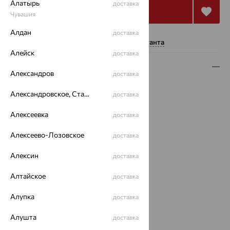
Алатырь
доставка
Купить
Чувашия
Алдан
доставка
Нужна помощь консультанта
Алейск
доставка
Описание
Александров
доставка
Вид изделия:
пусеты
Александровское, Ставропольский край
доставка
Вес:
1.11 — 1.16
Металл:
Серебро
Алексеевка
доставка
Проба:
925
Страна происхождения:
РОССИЯ
Алексеево-Лозовское
доставка
Вставка:
Топаз
Алексин
доставка
Вид покрытия:
родирование
Тип серег:
без подвесного элемента
Алтайское
доставка
Бренд:
INTALIA
Цвет вставки:
Алупка
доставка
Вес металла:
0.94 — 0.99
Наименование цвета вставки:
Голубой
Алушта
доставка
Характеристика вставки: