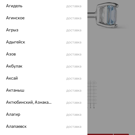
Агидель
доставка
Агинское
доставка
Агрыз
доставка
Адыгейск
доставка
Азов
доставка
Акбулак
доставка
Аксай
доставка
Актаныш
доставка
Актюбинский, Азнакаевский район
доставка
Алагир
доставка
от 928
₽
2 577
Алапаевск
₽
доставка