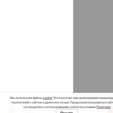
Афипский
доставка
Ахтубинск
доставка
Ахтырский
доставка
Ачинск
доставка
Ачхой-Мартан
доставка
Аша
доставка
аэропорт Шереметьево
доставка
Бабаево
доставка
Бабаюрт
доставка
Мы используем файлы
cookie
. Это помогает нам анализировать взаимо
Бавлы
доставка
посетителей с сайтом и делать его лучше. Продолжая пользоваться сай
соглашаетесь с использованием cookie на условиях
Политики
Мобильное приложение Кристалла - это быстро и
Бавтугай
доставка
удобно.
Принять