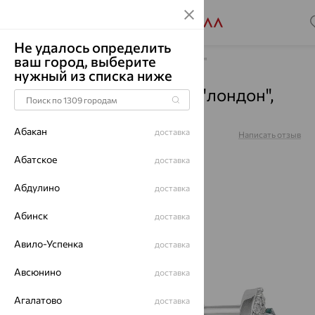
Не удалось определить
ваш город, выберите
Главная
Каталог
Серьги
Топаз "Лондон"
нужный из списка ниже
Серьги, серебро, топаз "лондон",
203322-105-0019
Абакан
доставка
Артикул:
203322-105-0019
Написать отзыв
Абатское
доставка
Абдулино
доставка
64%
Абинск
доставка
Авило-Успенка
доставка
Авсюнино
доставка
Агалатово
доставка