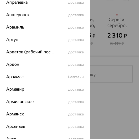
Апрелевка
доставка
Апшеронск
доставка
Серьги,
Серьги,
Серьги,
Серьги,
серебро,
серебро,
серебро,
серебро,
Арамиль
доставка
топаз
топаз
топаз
топаз
2 530
1 072
3 585
2 310
₽
₽
₽
₽
от
от
"лондон",
"лондон",
"лондон",
"лондон",
Аргун
доставка
INTALIA
INTALIA
INTALIA
INTALIA
7 029
3 574
9 959
6 417
₽
₽
₽
₽
Ардатов (рабочий поселок)
доставка
Ардон
доставка
Подписаться на рассылку
Арзамас
1 магазин
Армавир
доставка
Каталог
Армизонское
доставка
Акции
Армянск
доставка
Доставка
Арсеньев
доставка
Покупателям
Арск
доставка