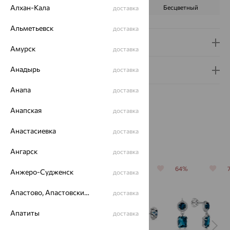
Алхан-Кала
ЦВЕТ
Голубой
Бесцветный
доставка
Альметьевск
доставка
Доставка и оплата
Амурск
доставка
Анадырь
Гарантия и возврат
доставка
Анапа
доставка
Анапская
доставка
Анастасиевка
доставка
Похожие изделия
Ангарск
доставка
64%
70%
64%
64%
Анжеро-Судженск
доставка
Апастово, Апастовский район
доставка
Апатиты
доставка