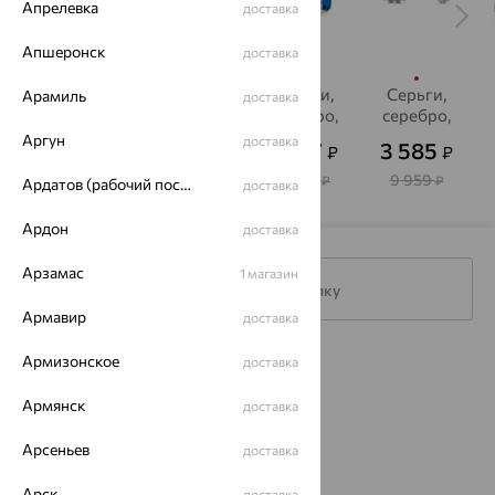
Апрелевка
доставка
Апшеронск
доставка
Серьги,
Серьги,
Серьги,
Серьги,
Арамиль
доставка
серебро,
серебро,
серебро,
серебро,
топаз
топаз
топаз
топаз
Аргун
доставка
2 530
1 432
1 987
3 585
₽
₽
₽
₽
от
от
"лондон",
"лондон",
"лондон",
"лондон",
INTALIA
INTALIA
INTALIA
INTALIA
7 029
3 979
6 623
9 959
₽
₽
₽
₽
Ардатов (рабочий поселок)
доставка
Ардон
доставка
Арзамас
1 магазин
Подписаться на рассылку
Армавир
доставка
Армизонское
доставка
Каталог
Армянск
доставка
Акции
Арсеньев
Магазины
доставка
Покупателям
Арск
доставка