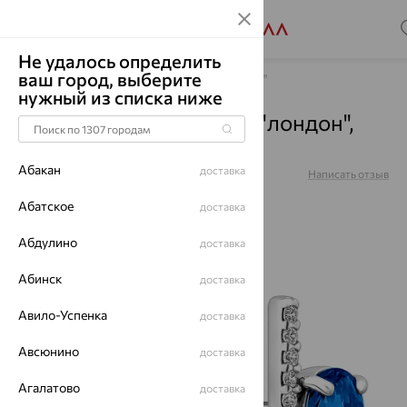
Не удалось определить
ваш город, выберите
Главная
Каталог
Серьги
Топаз "Лондон"
нужный из списка ниже
Серьги, серебро, топаз "лондон",
206759-105-0019
Абакан
доставка
Артикул:
206759-105-0019
Написать отзыв
Абатское
доставка
Абдулино
доставка
70%
Абинск
доставка
Авило-Успенка
доставка
Авсюнино
доставка
Агалатово
доставка