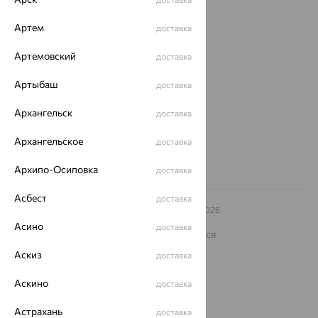
О нас
Артем
доставка
Магазины и доставка
г. Липецк
Артемовский
доставка
ул. Зегеля, 27/2
еще 3
Артыбаш
доставка
Другие города
Архангельск
доставка
8 (800) 250-02-30
Заказать звонок
Архангельское
доставка
Архипо-Осиповка
доставка
Асбест
доставка
© ООО «Ювелирный дом «Кристалл»,
2009
– 2026
Архив акций
Архив изделий
Карта сайта
Асино
доставка
На информационном ресурсе применяются
рекомендательные технологии
Аскиз
доставка
ОГРН 1044800168379
Политика конфеденциальности
Аскино
доставка
Разработка сайта —
CUBA
Астрахань
доставка