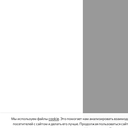
Афипский
доставка
Ахтубинск
доставка
Ахтырский
доставка
Ачинск
доставка
Ачхой-Мартан
доставка
Аша
доставка
аэропорт Шереметьево
доставка
Бабаево
доставка
Бабаюрт
доставка
Бавлы
доставка
Мы используем файлы
cookie
. Это помогает нам анализировать взаимо
Бавтугай
доставка
посетителей с сайтом и делать его лучше. Продолжая пользоваться сай