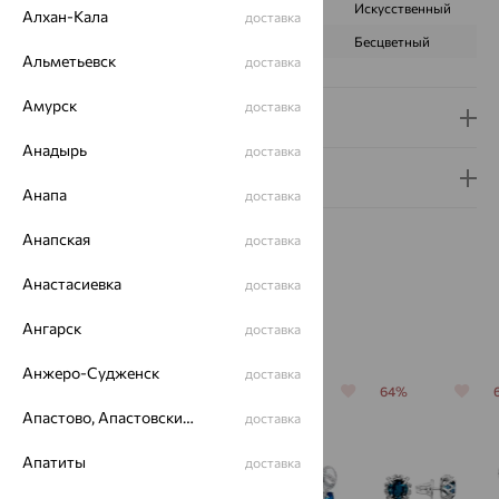
ПРОИСХОЖДЕНИЕ
Искусственный
Искусственный
Алхан-Кала
доставка
ЦВЕТ
Голубой
Бесцветный
Альметьевск
доставка
Амурск
доставка
Доставка и оплата
Анадырь
доставка
Гарантия и возврат
Анапа
доставка
Анапская
доставка
Анастасиевка
доставка
Похожие изделия
Ангарск
доставка
Анжеро-Судженск
доставка
64%
64%
70%
64%
Апастово, Апастовский район
доставка
Апатиты
доставка