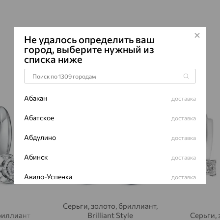
Не удалось определить ваш
город, выберите нужный из
списка ниже
64%
70%
Абакан
доставка
Абатское
доставка
Абдулино
доставка
Абинск
доставка
Авило-Успенка
доставка
Авсюнино
доставка
Серьги, золото, бриллиант,
бриллиант
Brilliant Style
Серьги, 
Агалатово
доставка