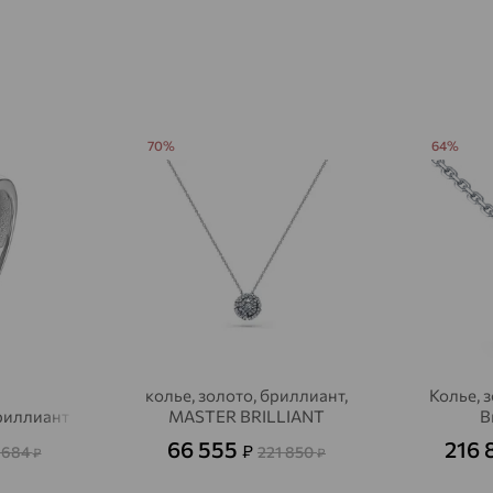
Алатырь
доставка
Чувашия
Алдан
доставка
Алейск
доставка
70%
64%
Александров
доставка
Александровское, Ставропольский край
доставка
Алексеевка
доставка
Алексеево-Лозовское
доставка
Алексин
доставка
Алтайское
доставка
колье, золото, бриллиант,
Колье, 
бриллиант
MASTER BRILLIANT
Br
Алупка
доставка
66 555
216 
₽
 684
221 850
₽
₽
Алушта
доставка