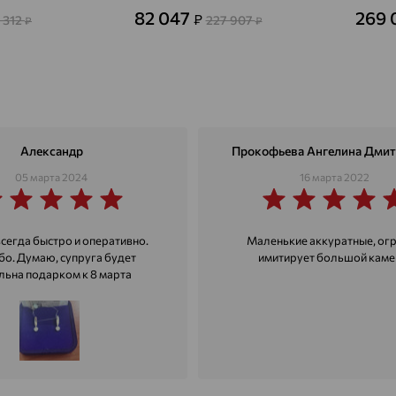
82 047
269 
₽
 312
227 907
₽
₽
Агидель
доставка
Агинское
доставка
Агрыз
доставка
Адыгейск
доставка
Александр
Прокофьева Ангелина Дмит
Азов
доставка
05 марта 2024
16 марта 2022
Акбулак
доставка
Аксай
всегда быстро и оперативно.
Маленькие аккуратные, ог
доставка
бо. Думаю, супруга будет
имитирует большой каме
льна подарком к 8 марта
Актаныш
доставка
Актюбинский, Азнакаевский район
доставка
Алагир
доставка
Алапаевск
доставка