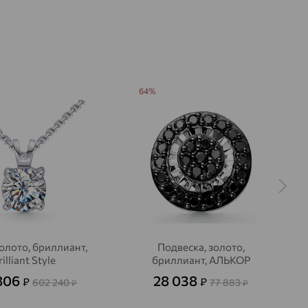
64%
золото, бриллиант,
Подвеска, золото,
illiant Style
бриллиант, АЛЬКОР
806
28 038
₽
₽
602 240
77 883
₽
₽