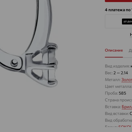
4 платежа по
Описание
Д
Вид изделия:
Вес:
2 — 2.14
Металл:
Золо
Цвет металла
Проба:
585
Страна проис
Вставка:
Брил
Вид вставки:
Вид обработк
Бренд:
SOKO