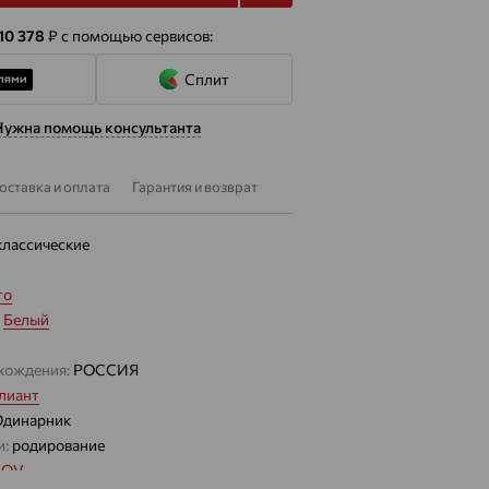
 10 378
₽
с помощью сервисов:
Сплит
Нужна помощь консультанта
оставка и оплата
Гарантия и возврат
классические
то
:
Белый
хождения:
РОССИЯ
лиант
Одинарник
и:
родирование
LOV