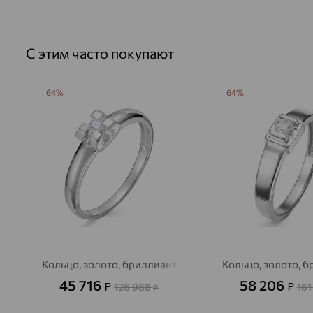
С этим часто покупают
64%
64%
Кольцо, золото, бриллиант
Кольцо, золото, 
45 716
58 206
₽
₽
126 988
161
₽