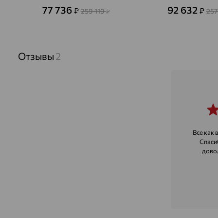
77 736
92 632
₽
₽
259 119
257
₽
Отзывы
2
Все как 
Спаси
дово