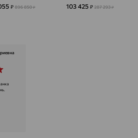
055
103 425
₽
₽
896 850
287 293
₽
₽
риевна
ранка
нь.