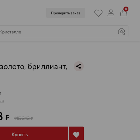
0
Проверить заказ
 золото, бриллиант,
1
ыв
3
₽
115 313
₽
Купить