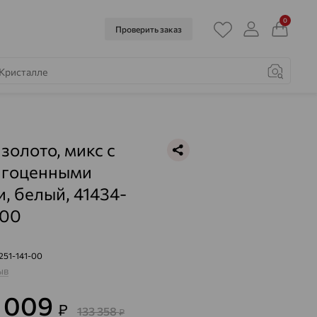
0
Проверить заказ
 золото, микс с
агоценными
, белый, 41434-
-00
251-141-00
ыв
8 009
₽
133 358
₽