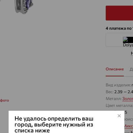
4 платежа по
Описание
Д
Вид изделия:
Вес:
2.39 — 2.
Металл:
Золо
 фото
Цвет металла
Проба:
585
Не удалось определить ваш
Страна проис
город, выберите нужный из
Вставка:
Микс
списка ниже
Вид вставки:
М