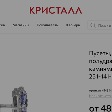
ажа
Магазины
Покупателям
Карьера
Пусеты,
полудр
камнями
251-141
Артикул:
41434-
Написать отз
от 4