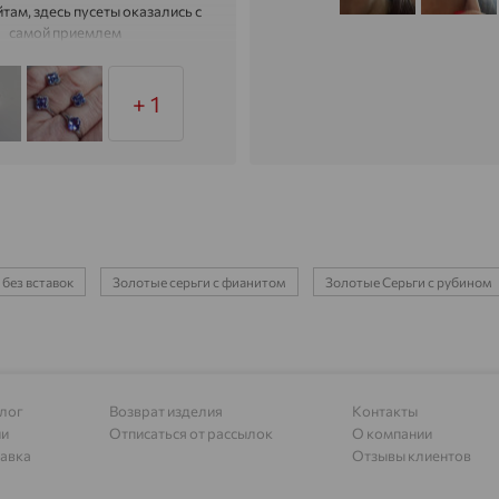
там, здесь пусеты оказались с
Адыгейск
доставка
самой приемлем
Азов
доставка
+ 1
Акбулак
доставка
Аксай
доставка
Актаныш
доставка
Актюбинский, Азнакаевский район
доставка
 без вставок
Золотые серьги с фианитом
Золотые Серьги с рубином
Алагир
доставка
Алапаевск
доставка
Алатырь
доставка
Чувашия
лог
Возврат изделия
Контакты
ии
Отписаться от рассылок
О компании
Алдан
доставка
авка
Отзывы клиентов
Алейск
доставка