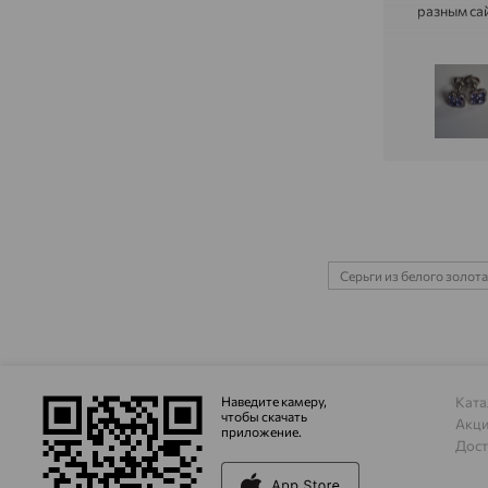
разным сай
Серьги из белого золота
Наведите камеру,
Ката
чтобы скачать
Акц
приложение.
Дост