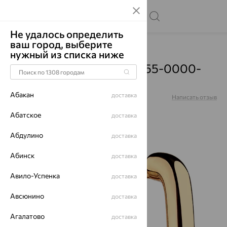
Не удалось определить
ваш город, выберите
Главная
Каталог
Серьги
Без вставок
нужный из списка ниже
Серьги, золото, 002-0555-0000-
010
Абакан
доставка
Артикул:
002-0555-0000-010
Написать отзыв
Абатское
доставка
Абдулино
доставка
64%
Абинск
доставка
Авило-Успенка
доставка
Авсюнино
доставка
Агалатово
доставка