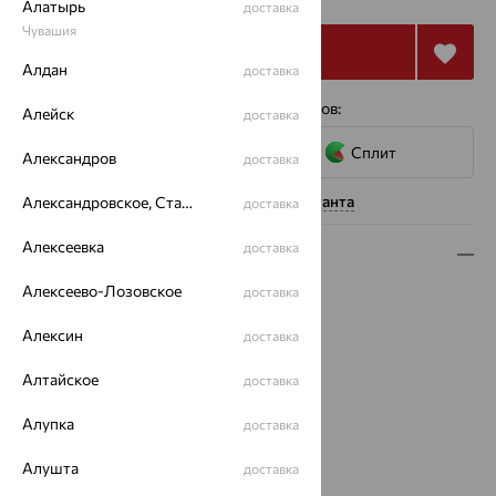
Алатырь
доставка
Чувашия
Купить
Алдан
доставка
4 платежа по 10 384
₽
с помощью сервисов:
Алейск
доставка
Сплит
Александров
доставка
Нужна помощь консультанта
Александровское, Ставропольский край
доставка
Алексеевка
доставка
Описание
Алексеево-Лозовское
доставка
Вид изделия:
классические
Вес:
3.94 — 4.19
Алексин
доставка
Металл:
Золото
Цвет металла:
Красный
Алтайское
доставка
Проба:
585
Страна происхождения:
Алупка
РОССИЯ
доставка
Вид вставки:
Без вставок
Алушта
доставка
Бренд:
MAGIC STONES