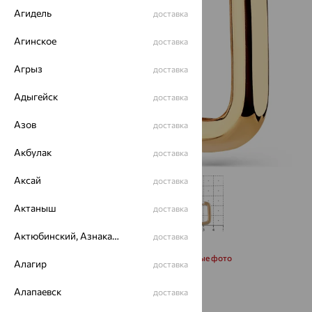
Агидель
доставка
Агинское
доставка
Агрыз
доставка
Адыгейск
доставка
Азов
доставка
Акбулак
доставка
Аксай
доставка
Актаныш
доставка
Актюбинский, Азнакаевский район
доставка
Запросить дополнительные фото
Алагир
доставка
Алапаевск
от 41 537
доставка
₽
115 380
₽