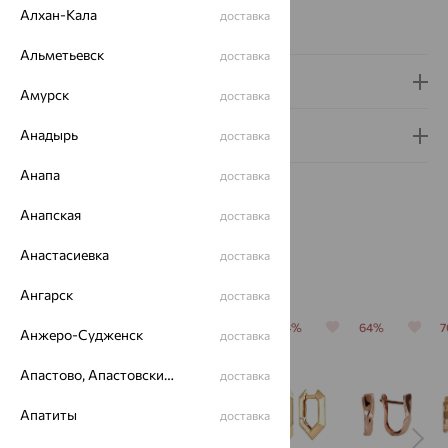
Вес металла:
3.94 — 4.19
Алхан-Кала
доставка
Серьги Вид:
классические
Альметьевск
доставка
Доставка и оплата
Амурск
доставка
Анадырь
Гарантия и возврат
доставка
Анапа
доставка
Анапская
доставка
Анастасиевка
доставка
Похожие изделия
Ангарск
доставка
64%
64%
64%
64%
64%
Анжеро-Судженск
доставка
Апастово, Апастовский район
доставка
Апатиты
доставка