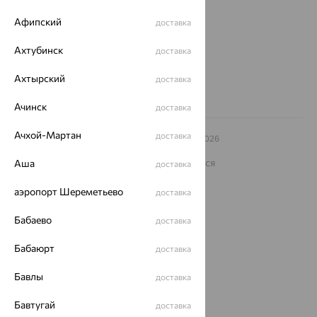
еще 3
Афипский
доставка
Другие города
8 (800) 250-02-30
Ахтубинск
доставка
Заказать звонок
Ахтырский
доставка
Ачинск
доставка
Ачхой-Мартан
доставка
© ООО «Ювелирный дом «Кристалл»,
2009
– 2026
Архив акций
Архив изделий
Карта сайта
На информационном ресурсе применяются
Аша
доставка
рекомендательные технологии
аэропорт Шереметьево
доставка
ОГРН 1044800168379
Политика конфеденциальности
Бабаево
доставка
Разработка сайта —
CUBA
Бабаюрт
доставка
Бавлы
доставка
Бавтугай
доставка