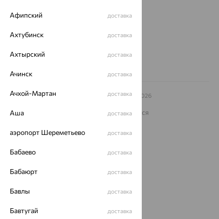
еще 3
Афипский
доставка
Другие города
8 (800) 250-02-30
Ахтубинск
доставка
Заказать звонок
Ахтырский
доставка
Ачинск
доставка
Ачхой-Мартан
доставка
© ООО «Ювелирный дом «Кристалл»,
2009
– 2026
Архив акций
Архив изделий
Карта сайта
На информационном ресурсе применяются
Аша
доставка
рекомендательные технологии
аэропорт Шереметьево
доставка
ОГРН 1044800168379
Политика конфеденциальности
Бабаево
доставка
Разработка сайта —
CUBA
Бабаюрт
доставка
Бавлы
доставка
Бавтугай
доставка