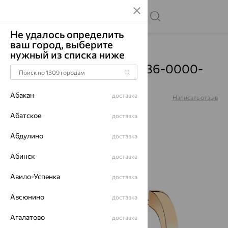
Не удалось определить
ваш город, выберите
Главная
Каталог
Серьги
Без вставок
нужный из списка ниже
Серьги, золото, 002-0636-0000-
010
Абакан
доставка
Артикул:
002-0636-0000-010
Написать отзыв
Абатское
доставка
Абдулино
доставка
64%
Абинск
доставка
Авило-Успенка
доставка
Авсюнино
доставка
Агалатово
доставка