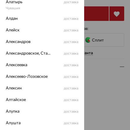
Алатырь
доставка
Чувашия
Купить
Алдан
доставка
4 платежа по 12 159
₽
с помощью сервисов:
Алейск
доставка
Сплит
Александров
доставка
Нужна помощь консультанта
Александровское, Ставропольский край
доставка
Алексеевка
доставка
Описание
Алексеево-Лозовское
доставка
Вид изделия:
классические
Вес:
4.58 — 4.76
Алексин
доставка
Металл:
Золото
Цвет металла:
Красный
Алтайское
доставка
Проба:
585
Страна происхождения:
Алупка
РОССИЯ
доставка
Вид вставки:
Без вставок
Алушта
доставка
Бренд:
MAGIC STONES