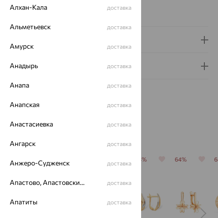
Вес металла:
4.58 — 4.76
Алхан-Кала
доставка
Серьги Вид:
классические
Альметьевск
доставка
Доставка и оплата
Амурск
доставка
Анадырь
Гарантия и возврат
доставка
Анапа
доставка
Анапская
доставка
Анастасиевка
доставка
Похожие изделия
Ангарск
доставка
64%
70%
64%
64%
64%
Анжеро-Судженск
доставка
Апастово, Апастовский район
доставка
Апатиты
доставка