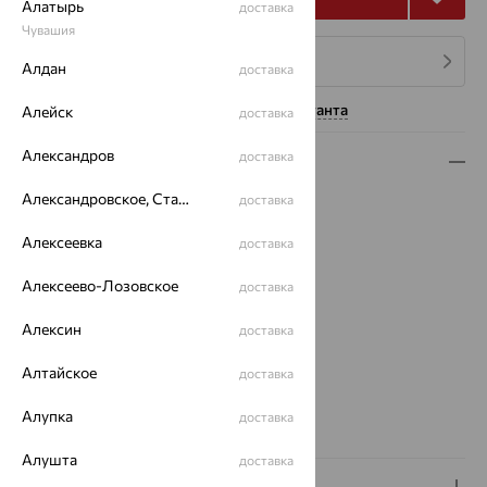
Алатырь
доставка
Чувашия
4 платежа по 1 722
₽
Алдан
доставка
Нужна помощь консультанта
Алейск
доставка
Александров
доставка
Описание
Александровское, Ставропольский край
доставка
Вид изделия:
протяжки
Вес:
0.66 — 0.67
Алексеевка
доставка
Металл:
Золото
Цвет металла:
Красный
Алексеево-Лозовское
доставка
Проба:
585
Страна происхождения:
РОССИЯ
Алексин
доставка
Вид вставки:
Без вставок
Алтайское
доставка
Бренд:
SOKOLOV
Вес металла:
0.66 — 0.67
Алупка
доставка
Серьги Вид:
протяжки
Алушта
доставка