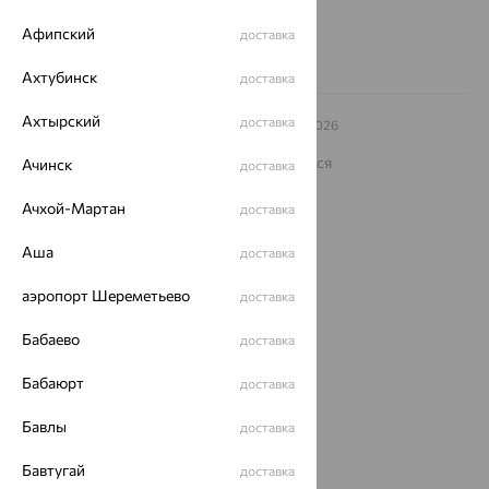
Заказать звонок
Афипский
доставка
Ахтубинск
доставка
Ахтырский
доставка
© ООО «Ювелирный дом «Кристалл»,
2009
– 2026
Архив акций
Архив изделий
Карта сайта
На информационном ресурсе применяются
Ачинск
доставка
рекомендательные технологии
Ачхой-Мартан
доставка
ОГРН 1044800168379
Политика конфеденциальности
Аша
доставка
Разработка сайта —
CUBA
аэропорт Шереметьево
доставка
Бабаево
доставка
Бабаюрт
доставка
Бавлы
доставка
Бавтугай
доставка