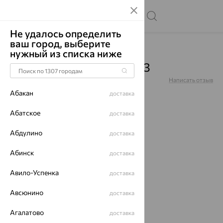
Не удалось определить
ваш город, выберите
Главная
Каталог
Серьги
Без вставок
нужный из списка ниже
Серьги, золото, 0200423
Артикул:
0200423
Написать отзыв
Купили 65 раз
Абакан
доставка
Абатское
доставка
Абдулино
доставка
64%
Абинск
доставка
Авило-Успенка
доставка
Авсюнино
доставка
Агалатово
доставка