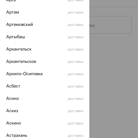
Артем
доставка
Артемовский
доставка
Подписаться на рассылку
Артыбаш
доставка
Каталог
Архангельск
доставка
Акции
Архангельское
доставка
Магазины
Архипо-Осиповка
доставка
Покупателям
Асбест
доставка
О нас
Асино
доставка
Магазины и доставка
г. Липецк
ул. Зегеля, 27/2
Аскиз
доставка
еще 3
Аскино
доставка
Другие города
8 (800) 250-02-30
Астрахань
доставка