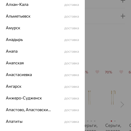
Доставка и оплата
Алхан-Кала
доставка
Гарантия и возврат
Альметьевск
доставка
Амурск
доставка
Анадырь
доставка
Анапа
доставка
Похожие изделия
Анапская
доставка
64%
64%
64%
64%
70%
Анастасиевка
доставка
Ангарск
доставка
Анжеро-Судженск
доставка
Апастово, Апастовский район
доставка
Апатиты
доставка
Серьги,
Серьги,
Серьги,
Серьги,
Серьги,
золото,
золото,
золото,
золото,
золото,