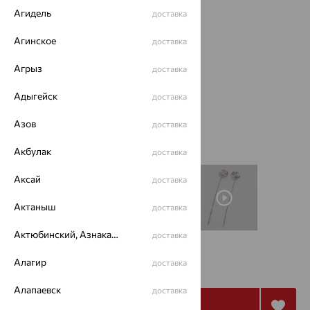
Агидель
доставка
Агинское
доставка
Агрыз
доставка
Адыгейск
доставка
Азов
доставка
Акбулак
доставка
Аксай
доставка
Актаныш
доставка
Актюбинский, Азнакаевский район
доставка
от 6 888
Алагир
доставка
₽
19 134
₽
Алапаевск
доставка
Купить