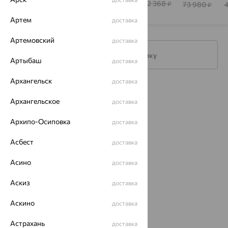
108 126
102 368
69 094
36 390
73 980
₽
₽
₽
₽
₽
Артем
доставка
Артемовский
доставка
Подписаться на рассылку
Артыбаш
доставка
Архангельск
доставка
Каталог
Архангельское
доставка
Акции
Архипо-Осиповка
доставка
Доставка
Асбест
доставка
Покупателям
Асино
доставка
О нас
Аскиз
доставка
Магазины и доставка
г. Липецк
ул. Зегеля, 27/2
Аскино
доставка
еще 3
Другие города
Астрахань
доставка