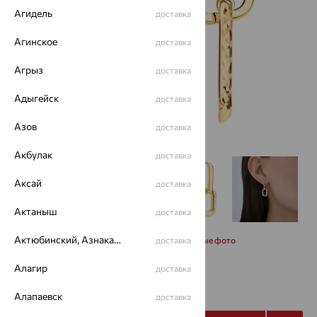
Агидель
доставка
Агинское
доставка
Агрыз
доставка
Адыгейск
доставка
Азов
доставка
Акбулак
доставка
Аксай
доставка
Актаныш
доставка
Актюбинский, Азнакаевский район
Запросить дополнительные фото
доставка
Алагир
доставка
от 25 697
₽
71 380
₽
Алапаевск
доставка