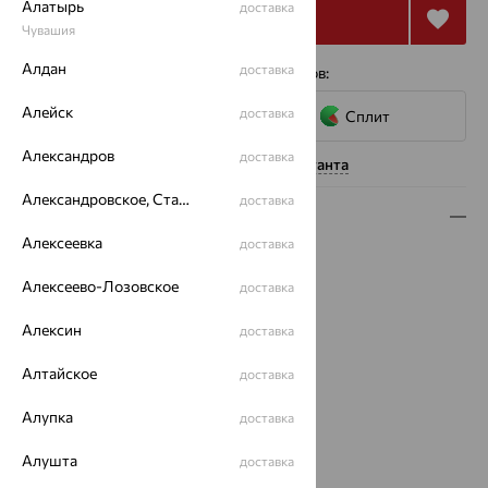
Алатырь
доставка
Купить
Чувашия
Алдан
доставка
4 платежа по 6 424
₽
с помощью сервисов:
Алейск
доставка
Сплит
Александров
доставка
Нужна помощь консультанта
Александровское, Ставропольский край
доставка
Описание
Алексеевка
доставка
Вид изделия:
классические
Вес:
2.04 — 2.09
Алексеево-Лозовское
доставка
Металл:
Золото
Алексин
доставка
Цвет металла:
Красный
Проба:
585
Алтайское
доставка
Страна происхождения:
РОССИЯ
Вид вставки:
Без вставок
Алупка
доставка
Бренд:
SOKOLOV
Вес металла:
2.04 — 2.09
Алушта
доставка