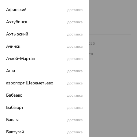
8 (800) 250-02-30
Заказать звонок
Афипский
доставка
Ахтубинск
доставка
Ахтырский
доставка
© ООО «Ювелирный дом «Кристалл»,
2009
– 2026
Ачинск
доставка
Архив акций
Архив изделий
Карта сайта
На информационном ресурсе применяются
рекомендательные технологии
Ачхой-Мартан
доставка
ОГРН 1044800168379
Аша
доставка
Политика конфеденциальности
Разработка сайта —
CUBA
аэропорт Шереметьево
доставка
Бабаево
доставка
Бабаюрт
доставка
Бавлы
доставка
Бавтугай
доставка