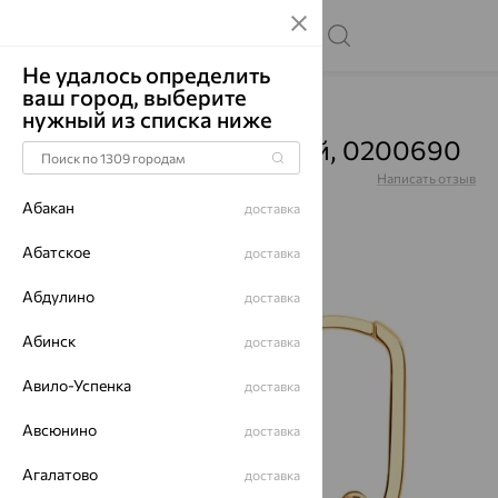
Не удалось определить
ваш город, выберите
Главная
Каталог
Серьги
Без вставок
нужный из списка ниже
Серьги, золото, красный, 0200690
Артикул:
0200690
Написать отзыв
Абакан
доставка
Абатское
доставка
Абдулино
64%
доставка
Абинск
доставка
Авило-Успенка
доставка
Авсюнино
доставка
Агалатово
доставка