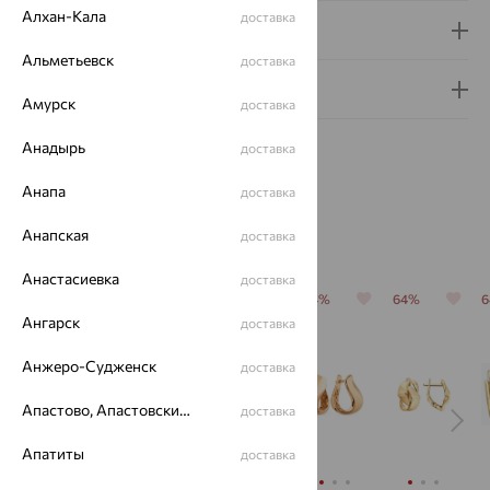
Алхан-Кала
доставка
Доставка и оплата
Альметьевск
доставка
Гарантия и возврат
Амурск
доставка
Анадырь
доставка
Анапа
доставка
Похожие изделия
Анапская
доставка
Анастасиевка
доставка
64%
64%
64%
64%
64%
Ангарск
доставка
Анжеро-Судженск
доставка
Апастово, Апастовский район
доставка
Апатиты
доставка